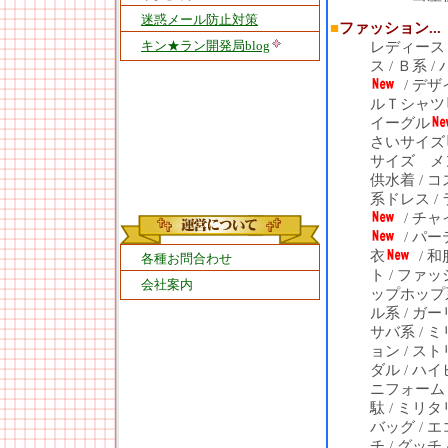
迷惑メール防止対策
■
ファッション...
キン★ラン開発局blog
レディース
ス
/
Ｂ系
/
/
デザ
ルＴシャツ
イーグル
さいサイズ
サイズ メ
供水着
/
コ
系ドレス
/
/
チャ
/
パー
衣
/
和
各種お問合わせ
ト
/
ファッ
会社案内
ップホップ
ル系
/
ガー
サバ系
/
ミ
ョン
/
スト
ダル
/
ハイ
ニフォーム
駄
/
ミリタ
バッグ
/
エ
チ
/
グッチ