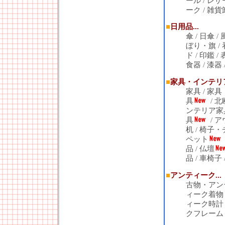
ール
/
レザ
ーク
/
雑貨
■
日用品...
傘
/
日傘
/
ぼり・旗
/
ド
/
印鑑
/
食器
/
漆器
■
家具・インテリア.
家具
/
家具
具
/
北
ンテリア家
具
/
ア
机
/
椅子・
ペット
品
/
仏壇
品
/
車椅子
■
アンティーク...
古物・アン
ィーク着物
ィーク時計
クフレーム