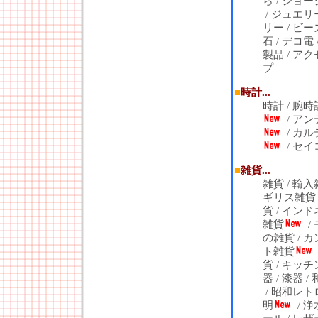
ら
/
ジョー
/
ジュエリ
リー
/
ビー
石
/
デコ電
製品
/
アク
プ
■
時計...
時計
/
腕時
/
アン
/
カル
/
セイ
■
雑貨...
雑貨
/
輸入
ギリス雑貨
貨
/
インド
雑貨
/
の雑貨
/
カ
ト雑貨
貨
/
キッチ
器
/
漆器
/
/
昭和レト
明
/
浄