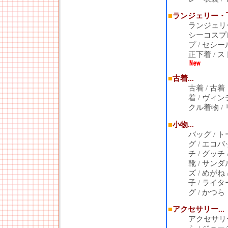
■
ランジェリー・下
ランジェリ
シーコスプ
プ
/
セシー
正下着
/
ス
■
古着...
古着
/
古着
着
/
ヴィン
クル着物
/
■
小物...
バッグ
/
ト
グ
/
エコバ
チ
/
グッチ
靴
/
サンダ
ズ
/
めがね
子
/
ライタ
グ
/
かつら
■
アクセサリー...
アクセサリ