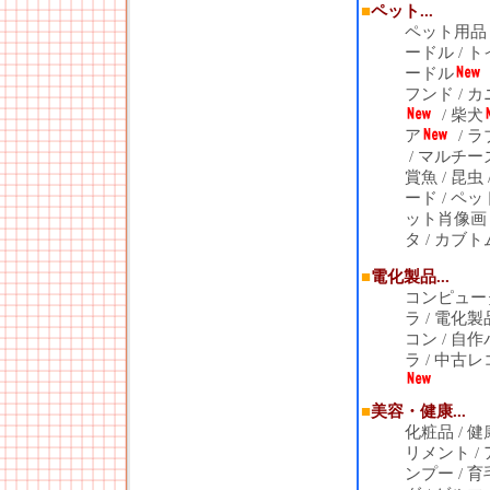
■
ペット...
ペット用品
ードル
/
ト
ードル
フンド
/
カ
/
柴犬
ア
/
ラ
/
マルチー
賞魚
/
昆虫
ード
/
ペッ
ット肖像画
タ
/
カブト
■
電化製品...
コンピュー
ラ
/
電化製
コン
/
自作
ラ
/
中古レ
■
美容・健康...
化粧品
/
健
リメント
/
ンプー
/
育