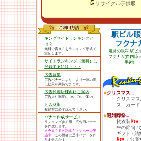
リサイクル子供服
キングサイトランキングと
は？
無料で貴ＨＰをランキング形式で
姫路の眼科 駅ビ
宣伝します。
フクナガ(白内障
サイトランキング（無料）に
手術)
登録するには・・・
広告募集
広告バナーにより、より一層の宣
伝効果を期待できます。
広告代理店様向けご案内
■
クリスマス...
広告入札制度についてのご案内
クリスマス
ＦＡＱ集
ス カード
登録前に必ず読んで下さい。
■
冠婚葬祭...
バナー作成サービス
貸衣装
ランキング参加用、広告用バナー
を作成します。
午の節句
/
只今ＯＰＥＮ記念キャンペーン実
ギフト
/
結
施中！
この機会に是非バナーを作
/
出産
りませんか？