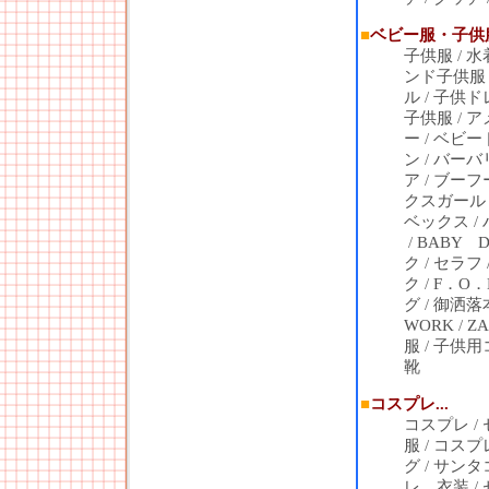
■
ベビー服・子供服.
子供服
/
水
ンド子供服
ル
/
子供ド
子供服
/
ア
ー
/
ベビー
ン
/
バーバ
ア
/
ブーフ
クスガール
ベックス
/
/
BABY D
ク
/
セラフ
ク
/
F．O．
グ
/
御洒落
WORK
/
ZA
服
/
子供用
靴
■
コスプレ...
コスプレ
/
服
/
コスプ
グ
/
サンタ
レ 衣装
/