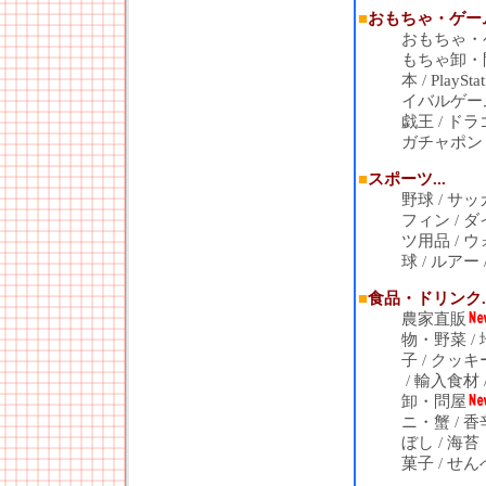
■
おもちゃ・ゲーム.
おもちゃ・
もちゃ卸・
本
/
PlayStat
イバルゲー
戯王
/
ドラ
ガチャポン
■
スポーツ...
野球
/
サッ
フィン
/
ダ
ツ用品
/
ウ
球
/
ルアー
■
食品・ドリンク..
農家直販
物・野菜
/
子
/
クッキ
/
輸入食材
卸・問屋
ニ・蟹
/
香
ぼし
/
海苔
菓子
/
せん