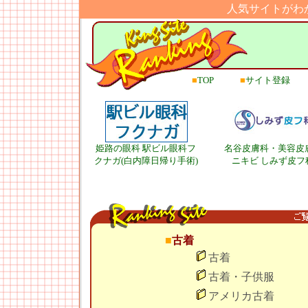
人気サイトがわ
■
TOP
■
サイト登録
姫路の眼科 駅ビル眼科フ
名谷皮膚科・美容皮
クナガ(白内障日帰り手術)
ニキビ しみず皮フ
■
古着
古着
古着・子供服
アメリカ古着