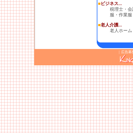
■
ビジネス...
税理士・会
服・作業服
■
老人介護...
老人ホーム
|
広告募