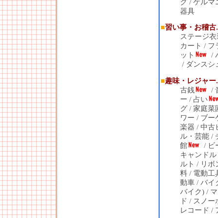
グ
/
ゲルマ
器具
■
習い事・お稽古..
ステージ衣
カート
/
フ
ット
/
/
ダンスシ
■
趣味・レジャー..
古銭
/
ー
/
占い
グ
/
家庭菜
ワー
/
ブー
楽器
/
中古
ル・芸能
/
館
/
ビ
キャンドル
ルト
/
リボ
料
/
電動工
動車
/
バイ
バイク)
/
マ
ド
/
スノー
レコード
/