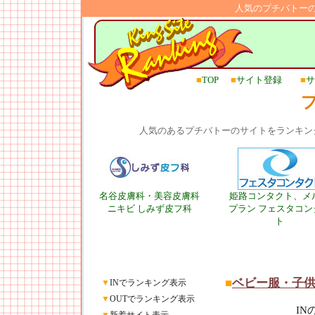
人気のプチバトー
■
TOP
■
サイト登録
■
サ
人気のあるプチバトーのサイトをランキン
名谷皮膚科・美容皮膚科
姫路コンタクト、メ
ニキビ しみず皮フ科
プラン フェスタコン
ト
■
ベビー服・子
▼
INでランキング表示
▼
OUTでランキング表示
I