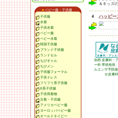
＆キッズ
■
ベビー服・子供服
4
ハッピー
子供服
水着
子供水着
ベビー服
ベビー水着
韓国子供服
ブランド子供服
ランドセル
加西 皮膚科・
ちびギャル
ー科 帯状疱疹
ちびメン
ルエンザ予防接
子供服フォーマル
せ皮膚
子供ドレス
フリフリ系子供服
B系子供服
子供用着物
古着・子供服
アメリカベビー服
ヨーロッパベビー服
オールドネイビー