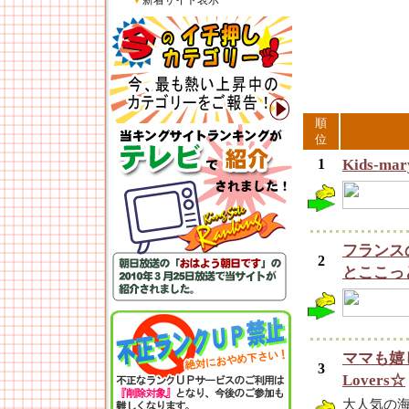
▼
新着サイト表示
順
位
1
Kids-m
フランス
2
とここっ
ママも嬉
3
Lovers☆
大人気の