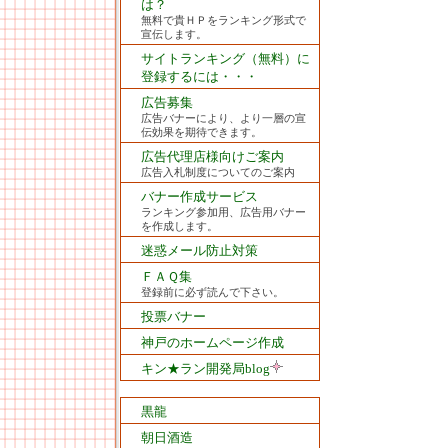
は？
無料で貴ＨＰをランキング形式で
宣伝します。
サイトランキング（無料）に
登録するには・・・
広告募集
広告バナーにより、より一層の宣
伝効果を期待できます。
広告代理店様向けご案内
広告入札制度についてのご案内
バナー作成サービス
ランキング参加用、広告用バナー
を作成します。
迷惑メール防止対策
ＦＡＱ集
登録前に必ず読んで下さい。
投票バナー
神戸のホームページ作成
キン★ラン開発局blog
黒龍
朝日酒造