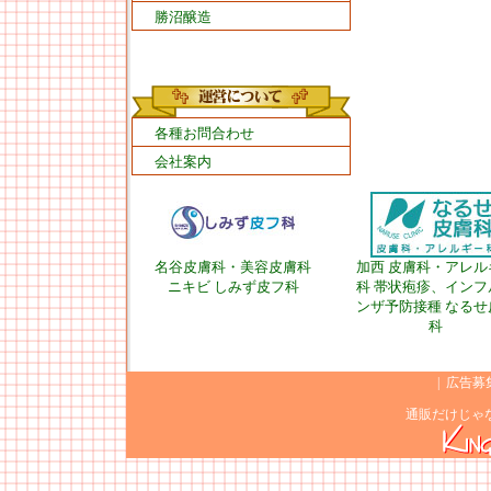
勝沼醸造
各種お問合わせ
会社案内
名谷皮膚科・美容皮膚科
加西 皮膚科・アレル
ニキビ しみず皮フ科
科 帯状疱疹、インフ
ンザ予防接種 なるせ
科
|
広告募
通販だけじゃ