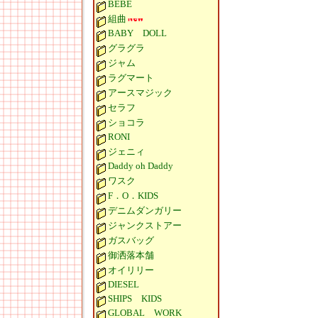
BEBE
組曲
BABY DOLL
グラグラ
ジャム
ラグマート
アースマジック
セラフ
ショコラ
RONI
ジェニィ
Daddy oh Daddy
ワスク
F．O．KIDS
デニムダンガリー
ジャンクストアー
ガスバッグ
御洒落本舗
オイリリー
DIESEL
SHIPS KIDS
GLOBAL WORK