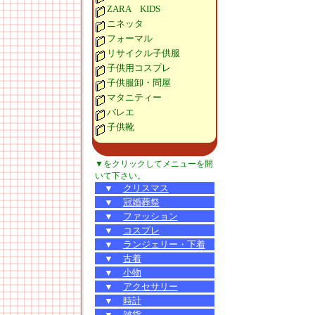
ZARA KIDS
ニネッタ
フォーマル
リサイクル子供服
子供用コスプレ
子供服卸・問屋
マタニティー
バレエ
子供靴
▼をクリックしてメニューを開
いて下さい。
▼
クリスマス
▼
冠婚葬祭
▼
ファッション
▼
コスプレ
▼
ランジェリー・下着
▼
古着
▼
小物
▼
アクセサリー
▼
時計
▼
雑貨