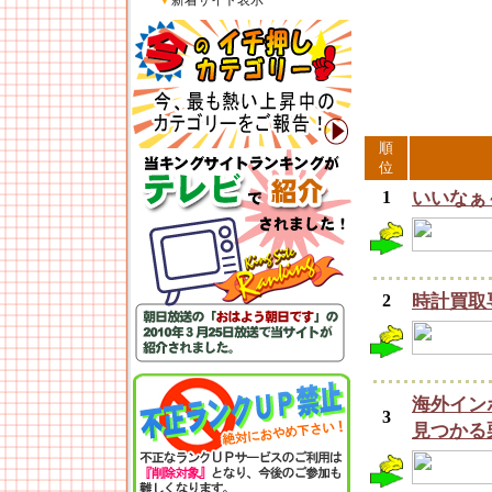
▼
新着サイト表示
順
位
1
いいなぁ
2
時計買取専
海外イン
3
見つかる