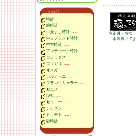
■
時計
時計
腕時計
目覚まし時計
お正月・お盆
中古ブランド時計
本酒置いて
中古時計
アンティーク時計
ロレックス
ブルガリ
オメガ
カルティエ
フランクミュラー
ゼニス
IWC
セイコー
シチズン
ミキモト
砂時計