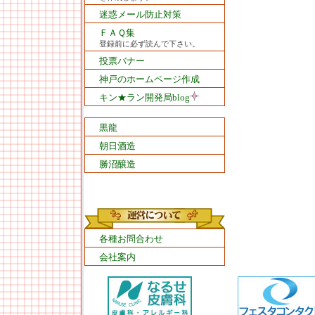
迷惑メール防止対策
ＦＡＱ集
登録前に必ず読んで下さい。
投票バナー
神戸のホームページ作成
キン★ラン開発局blog
黒龍
朝日酒造
勝沼醸造
各種お問合わせ
会社案内