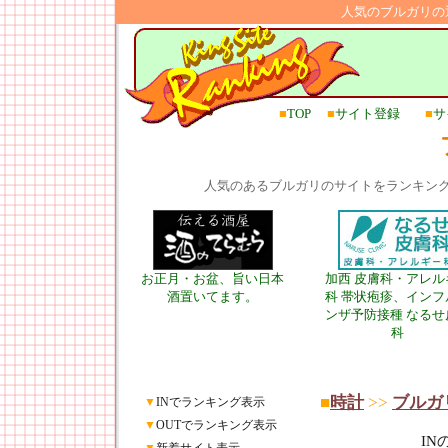
人気のブルガリの
■
TOP
■
サイト登録
■
サ
人気のあるブルガリのサイトをランキン
お正月・お盆、旨い日本
加西 皮膚科・アレル
酒置いてます。
科 帯状疱疹、インフ
ンザ予防接種 なるせ
科
■
時計
>>
ブルガ
▼
INでランキング表示
▼
OUTでランキング表示
I