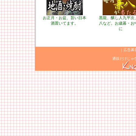
お正月・お盆、旨い日本
黒龍、醸し人九平次
酒置いてます。
八など。お歳暮・お
に
|
広告募
通販だけじゃ