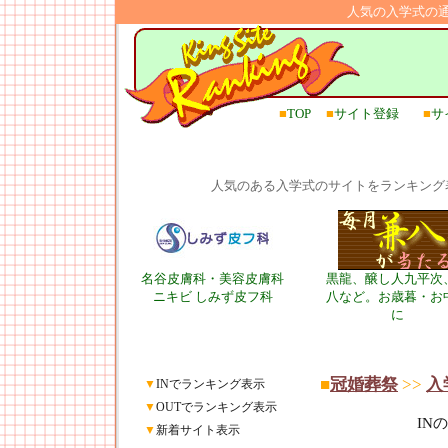
人気の入学式の
■
TOP
■
サイト登録
■
サ
人気のある入学式のサイトをランキング
名谷皮膚科・美容皮膚科
黒龍、醸し人九平次
ニキビ しみず皮フ科
八など。お歳暮・お
に
■
冠婚葬祭
>>
入
▼
INでランキング表示
▼
OUTでランキング表示
IN
▼
新着サイト表示