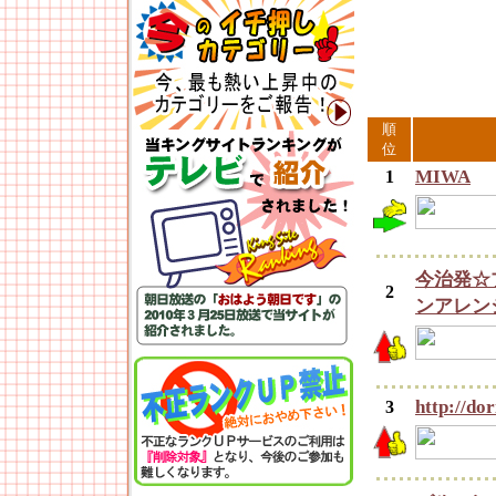
順
位
MIWA
1
今治発☆
2
ンアレン
http://do
3