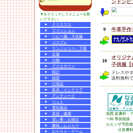
ンドンピ
▼をクリックしてメニューを開
いて下さい。
▼
クリスマス
9
牛革手作
▼
ファッション
▼
ベビー服・子供服
▼
コスプレ
▼
ランジェリー・下着
▼
古着
オリジナ
▼
小物
10
子供服【f
▼
アクセサリー
▼
時計
ドレスや
▼
雑貨
送料無料
▼
日用品
▼
家具・インテリア
▼
アンティーク
▼
ペット
▼
電化製品
▼
美容・健康
加西 皮膚科・
ー科 帯状疱疹
▼
習い事・お稽古
ルエンザ予防接
▼
趣味・レジャー
せ皮膚
▼
おもちゃ・ゲーム