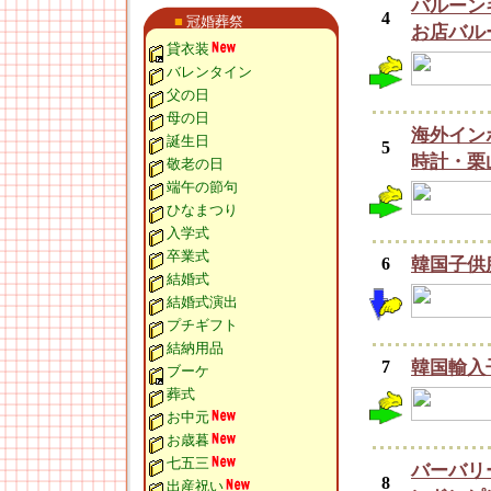
バルーン
4
■
冠婚葬祭
お店バル
貸衣装
バレンタイン
父の日
母の日
海外イン
誕生日
5
時計・栗
敬老の日
端午の節句
ひなまつり
入学式
卒業式
6
韓国子供服 
結婚式
結婚式演出
プチギフト
結納用品
7
韓国輸入子
ブーケ
葬式
お中元
お歳暮
七五三
バーバリ
8
出産祝い