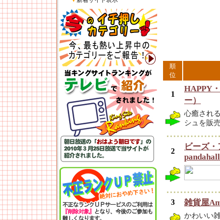
▼
新着サイト表示
順
位
HAPPY
1
ー）
心癒され
シュを販
ビーズ・
2
pandahall
3
雑貨屋Amo
かわいい