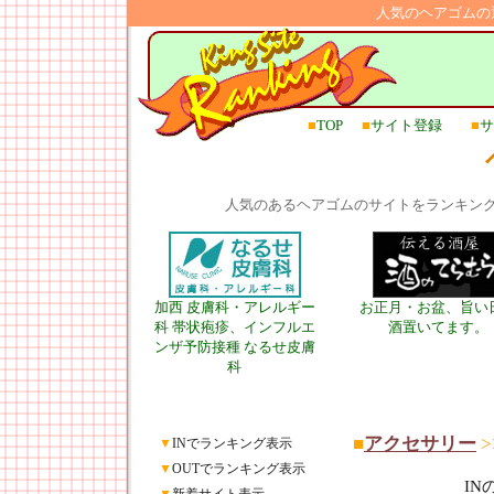
人気のヘアゴムの
■
TOP
■
サイト登録
■
サ
人気のあるヘアゴムのサイトをランキン
加西 皮膚科・アレルギー
お正月・お盆、旨い
科 帯状疱疹、インフルエ
酒置いてます。
ンザ予防接種 なるせ皮膚
科
■
アクセサリー
>
▼
INでランキング表示
▼
OUTでランキング表示
I