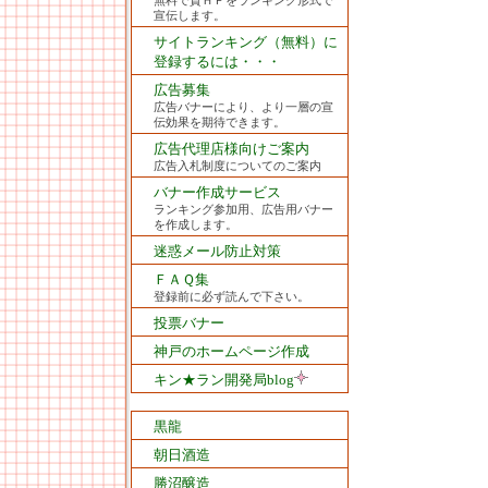
無料で貴ＨＰをランキング形式で
宣伝します。
サイトランキング（無料）に
登録するには・・・
広告募集
広告バナーにより、より一層の宣
伝効果を期待できます。
広告代理店様向けご案内
広告入札制度についてのご案内
バナー作成サービス
ランキング参加用、広告用バナー
を作成します。
迷惑メール防止対策
ＦＡＱ集
登録前に必ず読んで下さい。
投票バナー
神戸のホームページ作成
キン★ラン開発局blog
黒龍
朝日酒造
勝沼醸造