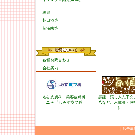
黒龍
朝日酒造
勝沼醸造
各種お問合わせ
会社案内
名谷皮膚科・美容皮膚科
黒龍、醸し人九平次
ニキビ しみず皮フ科
八など。お歳暮・お
に
|
広告募