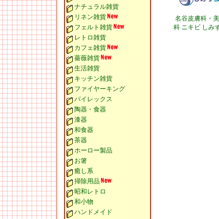
ナチュラル雑貨
リネン雑貨
名谷皮膚科・
フェルト雑貨
科 ニキビ しみ
レトロ雑貨
カフェ雑貨
薔薇雑貨
生活雑貨
キッチン雑貨
ファイヤーキング
パイレックス
陶器・食器
漆器
和食器
茶器
ホーロー製品
お箸
癒し系
掃除用品
昭和レトロ
和小物
ハンドメイド