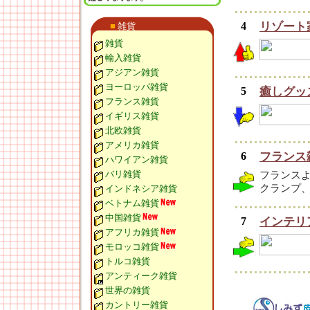
4
リゾート
■
雑貨
雑貨
輸入雑貨
アジアン雑貨
ヨーロッパ雑貨
5
癒しグッ
フランス雑貨
イギリス雑貨
北欧雑貨
アメリカ雑貨
6
フランス
ハワイアン雑貨
バリ雑貨
フランス
クランプ
インドネシア雑貨
ベトナム雑貨
中国雑貨
7
インテリ
アフリカ雑貨
モロッコ雑貨
トルコ雑貨
アンティーク雑貨
世界の雑貨
カントリー雑貨