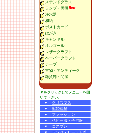
ステンドグラス
ランプ・照明
浄水器
和紙
ポストカード
はがき
キャンドル
オルゴール
レザークラフト
ペーパークラフト
テープ
古物・アンティーク
雑貨卸・問屋
▼をクリックしてメニューを開
いて下さい。
▼
クリスマス
▼
冠婚葬祭
▼
ファッション
▼
ベビー服・子供服
▼
コスプレ
▼
ランジェリー・下着