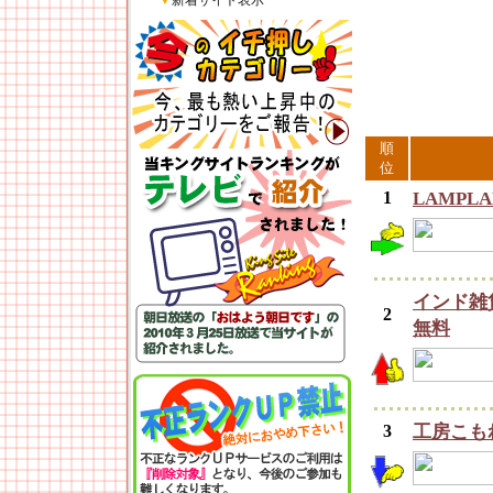
▼
新着サイト表示
順
位
1
LAMP
インド雑
2
無料
3
工房こも