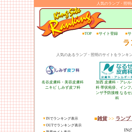
人気のランプ・照明
■
TOP
■
サイト登録
■
サ
ラ
人気のあるランプ・照明のサイトをランキ
名谷皮膚科・美容皮膚科
加西 皮膚科・アレル
ニキビ しみず皮フ科
科 帯状疱疹、インフ
ンザ予防接種 なるせ
科
■
雑貨
>>
ランプ
▼
INでランキング表示
▼
OUTでランキング表示
I