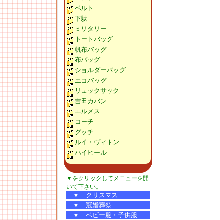
ベルト
下駄
ミリタリー
トートバッグ
帆布バッグ
布バッグ
ショルダーバッグ
エコバッグ
リュックサック
吉田カバン
エルメス
コーチ
グッチ
ルイ・ヴィトン
ハイヒール
▼をクリックしてメニューを開
いて下さい。
▼
クリスマス
▼
冠婚葬祭
▼
ベビー服・子供服