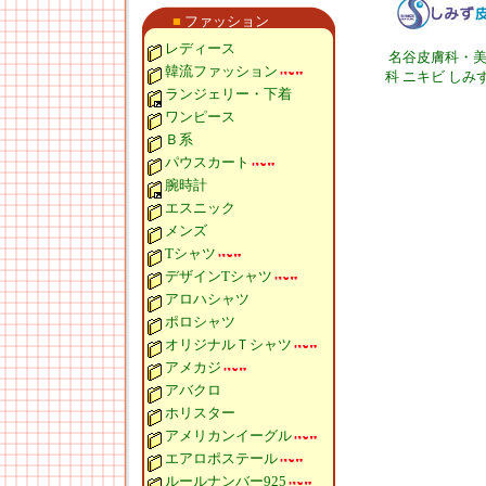
■
ファッション
レディース
名谷皮膚科・
韓流ファッション
科 ニキビ しみ
ランジェリー・下着
ワンピース
Ｂ系
パウスカート
腕時計
エスニック
メンズ
Tシャツ
デザインTシャツ
アロハシャツ
ポロシャツ
オリジナルＴシャツ
アメカジ
アバクロ
ホリスター
アメリカンイーグル
エアロポステール
ルールナンバー925