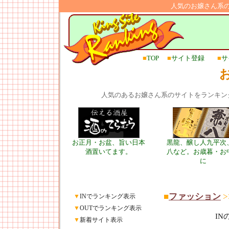
人気のお嬢さん系
■
TOP
■
サイト登録
■
サ
人気のあるお嬢さん系のサイトをランキン
お正月・お盆、旨い日本
黒龍、醸し人九平次
酒置いてます。
八など。お歳暮・お
に
■
ファッション
>
▼
INでランキング表示
▼
OUTでランキング表示
I
▼
新着サイト表示