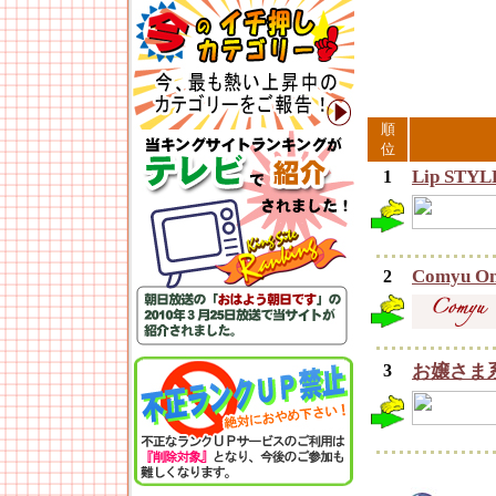
順
位
Lip STYL
1
Comyu On
2
3
お嬢さま系