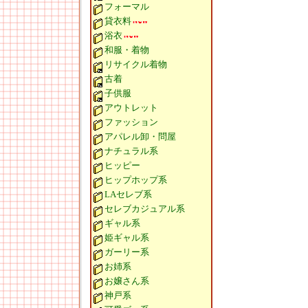
フォーマル
貸衣料
浴衣
和服・着物
リサイクル着物
古着
子供服
アウトレット
ファッション
アパレル卸・問屋
ナチュラル系
ヒッピー
ヒップホップ系
LAセレブ系
セレブカジュアル系
ギャル系
姫ギャル系
ガーリー系
お姉系
お嬢さん系
神戸系