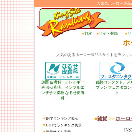
人気のホーロー製品
■
TOP
■
サイト登録
■
サ
ホ
人気のあるホーロー製品のサイトをランキ
加西 皮膚科・アレルギー
姫路コンタクト、メ
科 帯状疱疹、インフルエ
プラン フェスタコン
ンザ予防接種 なるせ皮膚
ト
科
■
雑貨
>>
ホーロ
▼
INでランキング表示
▼
OUTでランキング表示
I