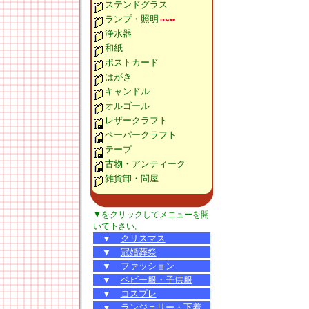
ステンドグラス
ランプ・照明
浄水器
和紙
ポストカード
はがき
キャンドル
オルゴール
レザークラフト
ペーパークラフト
テープ
古物・アンティーク
雑貨卸・問屋
▼をクリックしてメニューを開
いて下さい。
▼
クリスマス
▼
冠婚葬祭
▼
ファッション
▼
ベビー服・子供服
▼
コスプレ
▼
ランジェリー・下着