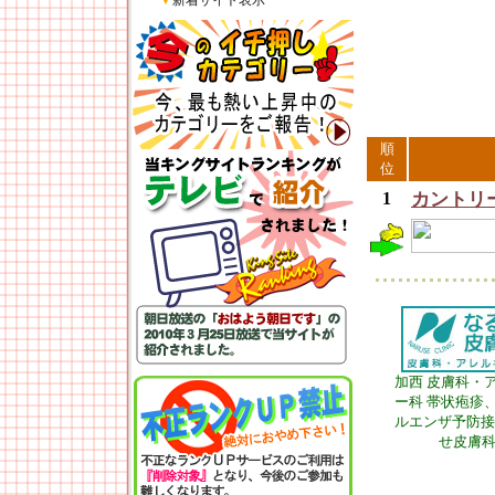
▼
新着サイト表示
順
位
1
カントリー
加西 皮膚科・
ー科 帯状疱疹
ルエンザ予防接
せ皮膚