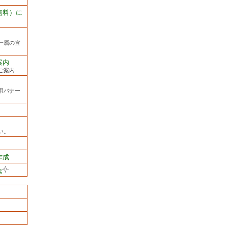
無料）に
一層の宣
案内
ご案内
用バナー
い。
作成
g