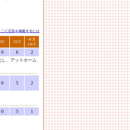
ここに広告を掲載するには
今月
IN
OUT
OUT
0
6
2
化し、アットホーム
0
5
2
0
5
1