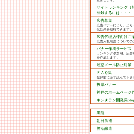
宣伝します。
サイトランキング（
登録するには・・・
広告募集
広告バナーにより、より
伝効果を期待できます。
広告代理店様向けご
広告入札制度についての
バナー作成サービス
ランキング参加用、広告
を作成します。
迷惑メール防止対策
ＦＡＱ集
登録前に必ず読んで下さ
投票バナー
神戸のホームページ
キン★ラン開発局blo
黒龍
朝日酒造
勝沼醸造