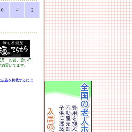
0
4
2
正月・お盆、旨い日
本酒置いてます。
に広告を掲載するには