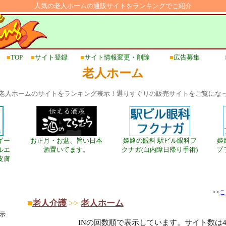
人気の老人ホームの通販サイトをランキングでご紹介
■
TOP
■
サイト登録
■
サイト情報変更・削除
■
広告募集
老人ホーム
老人ホームのサイトをランキング表示！選りすぐりの販売サイトをご覧にな
ギー
お正月・お盆、旨い日本
姫路の眼科 駅ビル眼科フ
姫
ルエ
酒置いてます。
クナガ(白内障日帰り手術)
プ
皮膚
>>
こ
■
老人介護
>>
老人ホーム
示
INの回数順で表示しています。サイト数は