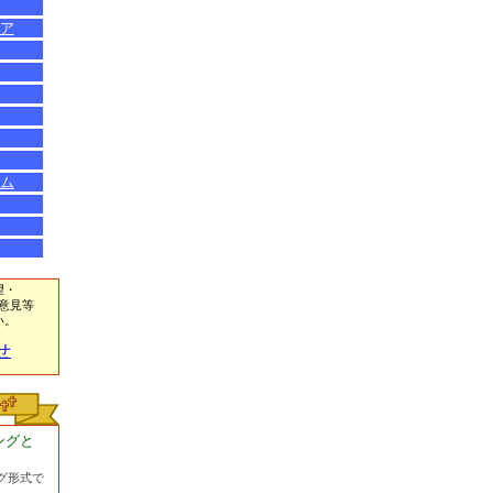
ア
ム
望・
意見等
い。
せ
ングと
グ形式で