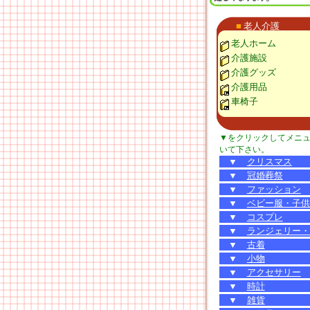
■
老人介護
老人ホーム
介護施設
介護グッズ
介護用品
車椅子
▼をクリックしてメニ
いて下さい。
▼
クリスマス
▼
冠婚葬祭
▼
ファッション
▼
ベビー服・子供
▼
コスプレ
▼
ランジェリー・
▼
古着
▼
小物
▼
アクセサリー
▼
時計
▼
雑貨