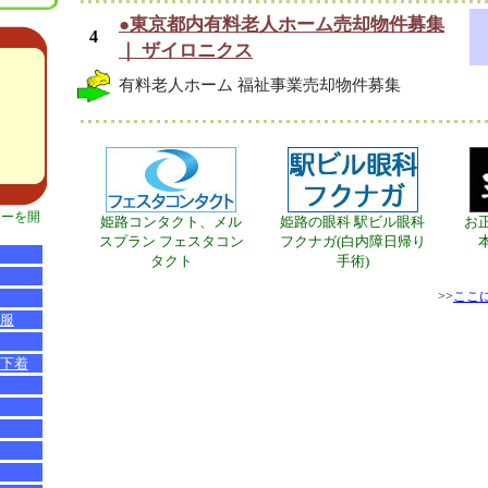
●東京都内有料老人ホーム売却物件募集
4
｜ ザイロニクス
有料老人ホーム 福祉事業売却物件募集
ューを開
姫路コンタクト、メル
姫路の眼科 駅ビル眼科
お
スプラン フェスタコン
フクナガ(白内障日帰り
タクト
手術)
>>
ここ
服
下着