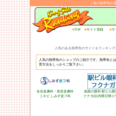
人気の熱帯魚の
■
TOP
■
サイト登録
■
サ
人気のある熱帯魚のサイトをランキング
人気の熱帯魚のショップのご紹介です。熱帯魚と
育方法をしっかりご覧下さい。
名谷皮膚科・美容皮膚科
姫路の眼科 駅ビル眼
ニキビ しみず皮フ科
クナガ(白内障日帰り