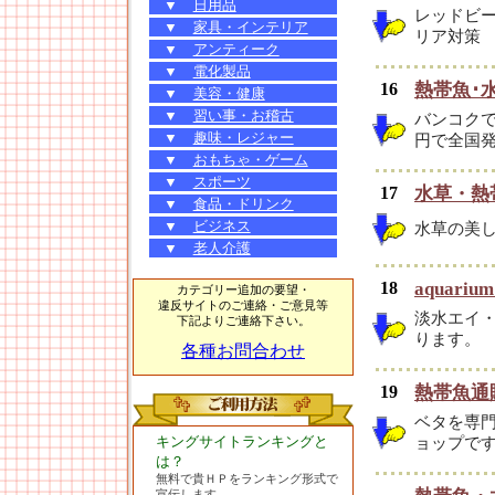
▼
日用品
レッドビ
▼
家具・インテリア
リア対策
▼
アンティーク
▼
電化製品
16
熱帯魚･
▼
美容・健康
▼
習い事・お稽古
バンコクで
▼
趣味・レジャー
円で全国
▼
おもちゃ・ゲーム
▼
スポーツ
17
水草・熱
▼
食品・ドリンク
▼
ビジネス
水草の美
▼
老人介護
18
aquari
カテゴリー追加の要望・
違反サイトのご連絡・ご意見等
淡水エイ
下記よりご連絡下さい。
ります。
各種お問合わせ
19
熱帯魚通販
ベタを専門
キングサイトランキングと
ョップで
は？
無料で貴ＨＰをランキング形式で
宣伝します。