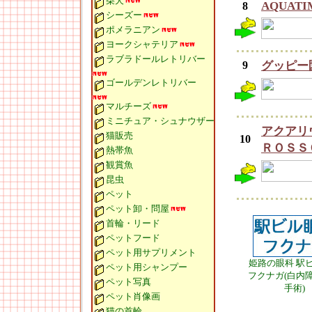
柴犬
AQUATI
8
シーズー
ポメラニアン
ヨークシャテリア
ラブラドールレトリバー
9
グッピー
ゴールデンレトリバー
マルチーズ
ミニチュア・シュナウザー
アクアリ
猫販売
10
ＲＯＳＳ
熱帯魚
観賞魚
昆虫
ペット
ペット卸・問屋
首輪・リード
ペットフード
ペット用サプリメント
姫路の眼科 駅
ペット用シャンプー
フクナガ(白内
ペット写真
手術)
ペット肖像画
猫の首輪