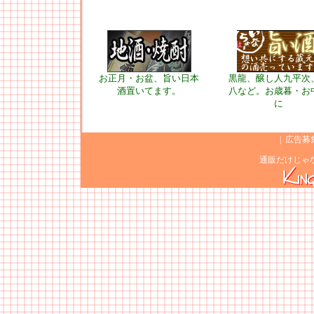
お正月・お盆、旨い日本
黒龍、醸し人九平次
酒置いてます。
八など。お歳暮・お
に
|
広告募
通販だけじゃ