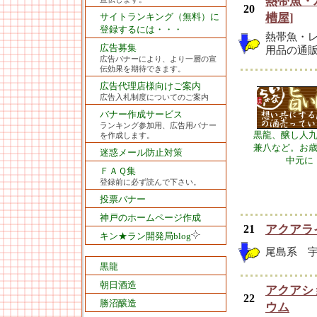
熱帯魚・
20
サイトランキング（無料）に
槽屋]
登録するには・・・
熱帯魚・
広告募集
用品の通
広告バナーにより、より一層の宣
伝効果を期待できます。
広告代理店様向けご案内
広告入札制度についてのご案内
バナー作成サービス
ランキング参加用、広告用バナー
黒龍、醸し人
を作成します。
兼八など。お
迷惑メール防止対策
中元に
ＦＡＱ集
登録前に必ず読んで下さい。
投票バナー
神戸のホームページ作成
21
アクアラ
キン★ラン開発局blog
尾島系 
黒龍
朝日酒造
アクアシ
22
勝沼醸造
ウム