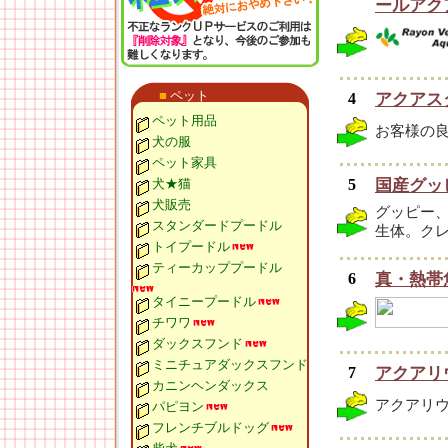
ールアク
■
ペット
4
アクアス
ペット用品
お客様の
犬の服
ペット家具
犬★猫
5
国産グッ
犬販売
グッピー、
スタンダードプードル
生体。ク
トイプードル
ティーカッププードル
6
真・熱帯
タイニープードル
チワワ
ダックスフンド
ミニチュアダックスフンド
7
アクアリ
カニンヘンダックス
アクアリ
パピヨン
フレンチブルドッグ