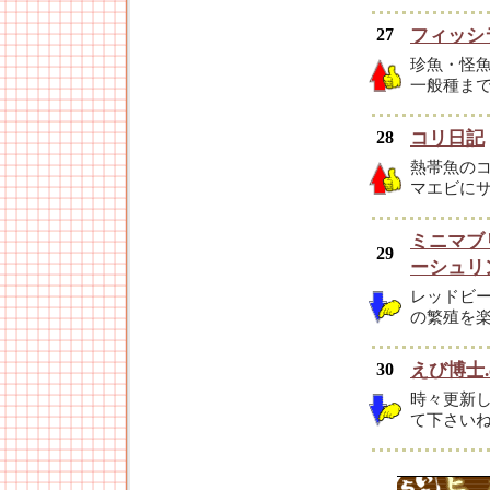
27
フィッシ
珍魚・怪
一般種ま
28
コリ日記
熱帯魚の
マエビに
ミニマブ
29
ーシュリ
レッドビ
の繁殖を
30
えび博士.
時々更新
て下さいね