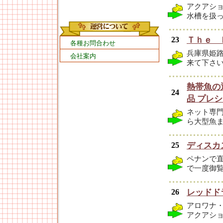
アクアシ
水槽を扱
23
Ｔｈｅ 
各種お問合わせ
兵庫県姫
会社案内
来て下さ
熱帯魚の
24
品 プレ
ネット専
ら大型魚
25
ディスカ
ペナンで
で一度御
26
レッドド
アロワナ
アクアシ