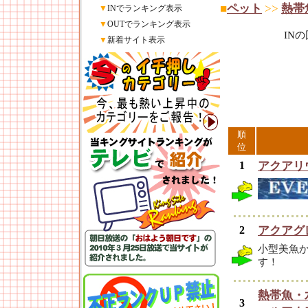
■
ペット
>>
熱帯
▼
INでランキング表示
▼
OUTでランキング表示
IN
▼
新着サイト表示
順
位
1
アクアリ
2
アクアグ
小型美魚
す！
熱帯魚・
3