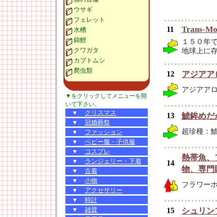
ウサギ
フェレット
Trans-Mo
11
水槽
錦鯉
１５０年
クワガタ
地球上に
カブトムシ
爬虫類
12
アジアア
アジアア
▼をクリックしてメニューを開
いて下さい。
▼
クリスマス
13
鯱鉾めだ
▼
冠婚葬祭
超珍種：
▼
ファッション
▼
ベビー服・子供服
▼
コスプレ
熱帯魚、
▼
ランジェリー・下着
14
物、専門
▼
古着
▼
小物
フラワー
▼
アクセサリー
▼
時計
▼
雑貨
15
シュリン