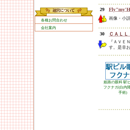
Fly"my'H
29
画像・小説
各種お問合わせ
会社案内
30
ＣＡＬＬ
『ＡＶＥ
す。是非
姫路の眼科 駅
フクナガ(白内
手術)