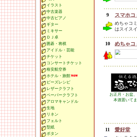
イラスト
中古楽器
9
スマホコ
中古ピアノ
めちゃコミ
ギター
はスイス
ミキサー
ＤＪ卓
10
めちゃコ
囲碁・将棋
アイドル・芸能
チケット
コンサートチケット
格安航空券
ホテル・旅館
ビーズレシピ
レザークラフト
お正月・お盆
ペーパークラフト
本酒置いて
アロマキャンドル
生地
リネン
フェルト
型紙
11
愛好堂
ボタン