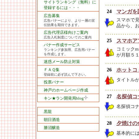
サイトランキング（無料）に
登録するには・・・
24
マンガを
広告募集
スマホで
広告バナーにより、より一層の宣
伝効果を期待できます。
品から、
広告代理店様向けご案内
広告入札制度についてのご案内
25
スマホア
バナー作成サービス
コミックm
ランキング参加用、広告用バナー
を作成します。
が月額５
迷惑メール防止対策
26
ホットコ
ＦＡＱ集
登録前に必ず読んで下さい。
タイトルが
投票バナー
神戸のホームページ作成
27
名探偵コ
キン★ラン開発局blog
名探偵コ
黒龍
朝日酒造
28
夕焼けの
勝沼醸造
基本的に