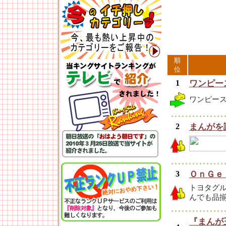
順
位
1
ワンピー
ワンピース
2
まんがを
3
ＯｎＧｅ
トヨタグ
んでも品
『まんが