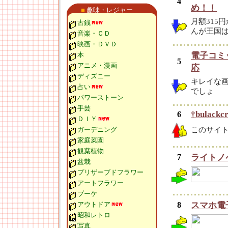
4
め！！
■
趣味・レジャー
月額315
古銭
んが王国
音楽・ＣＤ
映画・ＤＶＤ
本
電子コミ
5
アニメ・漫画
応
ディズニー
キレイな
占い
でしょ
パワーストーン
手芸
†bulackc
6
ＤＩＹ
ガーデニング
このサイ
家庭菜園
観葉植物
7
ライトノ
盆栽
プリザーブドフラワー
アートフラワー
ブーケ
アウトドア
8
スマホ電子
昭和レトロ
写真