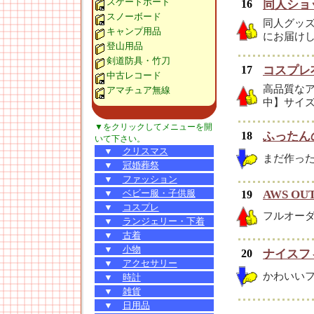
スケートボード
16
同人ショッ
スノーボード
同人グッズ
キャンプ用品
にお届け
登山用品
剣道防具・竹刀
17
コスプレ衣
中古レコード
高品質な
アマチュア無線
中】サイ
▼をクリックしてメニューを開
18
ふったん
いて下さい。
▼
クリスマス
まだ作っ
▼
冠婚葬祭
▼
ファッション
▼
ベビー服・子供服
AWS OU
19
▼
コスプレ
フルオー
▼
ランジェリー・下着
▼
古着
▼
小物
20
ナイスフ
▼
アクセサリー
かわいい
▼
時計
▼
雑貨
▼
日用品