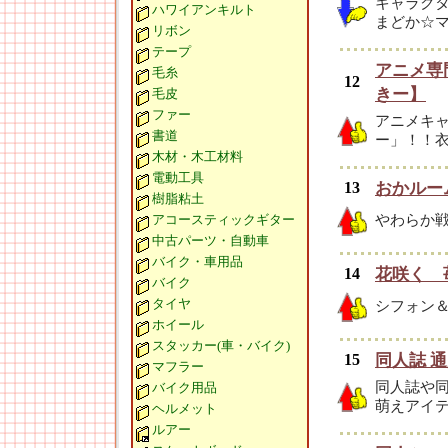
キャラク
ハワイアンキルト
まどか☆
リボン
テープ
アニメ専
毛糸
12
きー】
毛皮
ファー
アニメキ
書道
ー」！！
木材・木工材料
電動工具
13
おかルー
樹脂粘土
アコースティックギター
やわらか
中古パーツ・自動車
バイク・車用品
14
花咲く 
バイク
タイヤ
シフォン＆
ホイール
スタッカー(車・バイク)
15
同人誌 通
マフラー
同人誌や
バイク用品
萌えアイテ
ヘルメット
ルアー