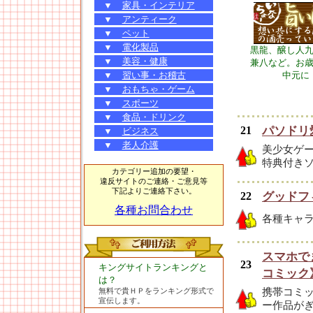
▼
家具・インテリア
▼
アンティーク
▼
ペット
▼
電化製品
黒龍、醸し人
▼
美容・健康
兼八など。お
▼
習い事・お稽古
中元に
▼
おもちゃ・ゲーム
▼
スポーツ
▼
食品・ドリンク
21
パソドリ
▼
ビジネス
▼
老人介護
美少女ゲ
特典付き
カテゴリー追加の要望・
違反サイトのご連絡・ご意見等
下記よりご連絡下さい。
22
グッドフ
各種お問合わせ
各種キャ
スマホで
23
キングサイトランキングと
コミック
は？
携帯コミッ
無料で貴ＨＰをランキング形式で
宣伝します。
ー作品が