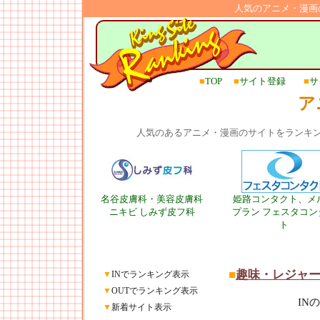
人気のアニメ・漫画
■
TOP
■
サイト登録
■
サ
ア
人気のあるアニメ・漫画のサイトをランキ
名谷皮膚科・美容皮膚科
姫路コンタクト、メ
ニキビ しみず皮フ科
プラン フェスタコン
ト
■
趣味・レジャ
▼
INでランキング表示
▼
OUTでランキング表示
IN
▼
新着サイト表示