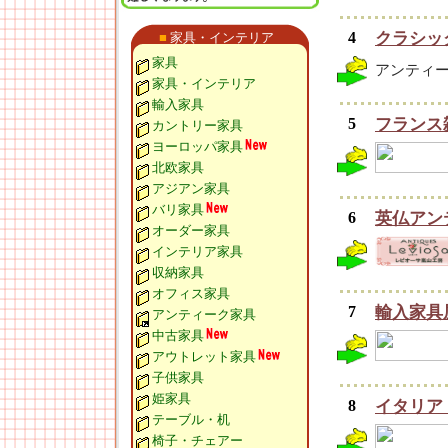
4
クラシッ
■
家具・インテリア
家具
アンティ
家具・インテリア
輸入家具
5
フランス
カントリー家具
ヨーロッパ家具
北欧家具
アジアン家具
バリ家具
6
英仏アン
オーダー家具
インテリア家具
収納家具
オフィス家具
7
輸入家具屋
アンティーク家具
中古家具
アウトレット家具
子供家具
姫家具
8
イタリア
テーブル・机
椅子・チェアー