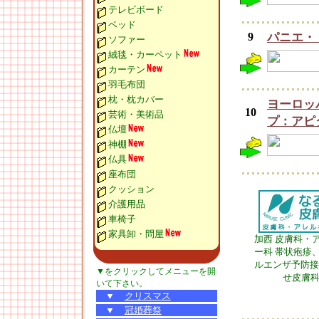
テレビボード
ベッド
9
パニエ・
ソファー
絨毯・カーペット
カーテン
羽毛布団
枕・枕カバー
ヨーロッ
10
芸術・美術品
プ：アピ
仏壇
神棚
仏具
座布団
クッション
介護用品
車椅子
家具卸・問屋
加西 皮膚科・
ー科 帯状疱疹
ルエンザ予防接
▼をクリックしてメニューを開
せ皮膚
いて下さい。
▼
クリスマス
▼
冠婚葬祭