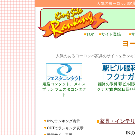
人気のヨーロッパ家
■
TOP
■
サイト登録
■
サ
ヨ
人気のあるヨーロッパ家具のサイトをランキ
姫路コンタクト、メルス
姫路の眼科 駅ビル眼
プラン フェスタコンタク
クナガ(白内障日帰り
ト
■
家具・インテ
▼
INでランキング表示
▼
OUTでランキング表示
IN