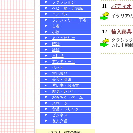
▼
ファッション
11
パティオ
▼
ベビー服・子供服
▼
コスプレ
イタリア
▼
ランジェリー・下着
▼
古着
12
輸入家具
▼
小物
▼
アクセサリー
クラシッ
▼
時計
ム以上掲
▼
雑貨
▼
日用品
▼
アンティーク
▼
ペット
▼
電化製品
▼
美容・健康
▼
習い事・お稽古
▼
趣味・レジャー
▼
おもちゃ・ゲーム
▼
スポーツ
▼
食品・ドリンク
▼
ビジネス
▼
老人介護
カテゴリー追加の要望・