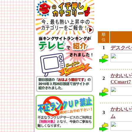
順
位
1
デスクベ
かわいい
2
CCmart7
かわいい
3
ム