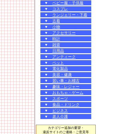
▼
ベビー服・子供服
▼
コスプレ
▼
ランジェリー・下着
▼
古着
▼
小物
▼
アクセサリー
▼
時計
▼
雑貨
▼
日用品
▼
アンティーク
▼
ペット
▼
電化製品
▼
美容・健康
▼
習い事・お稽古
▼
趣味・レジャー
▼
おもちゃ・ゲーム
▼
スポーツ
▼
食品・ドリンク
▼
ビジネス
▼
老人介護
カテゴリー追加の要望・
違反サイトのご連絡・ご意見等