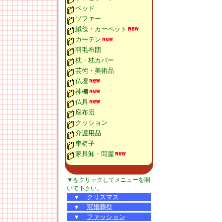
ベッド
ソファー
絨毯・カーペット
カーテン
羽毛布団
枕・枕カバー
芸術・美術品
仏壇
神棚
仏具
座布団
クッション
介護用品
車椅子
家具卸・問屋
▼をクリックしてメニューを開
いて下さい。
▼
クリスマス
▼
冠婚葬祭
▼
ファッション