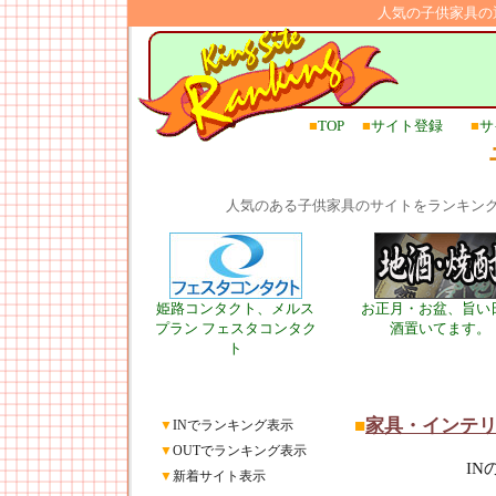
人気の子供家具の
■
TOP
■
サイト登録
■
サ
人気のある子供家具のサイトをランキン
姫路コンタクト、メルス
お正月・お盆、旨い
プラン フェスタコンタク
酒置いてます。
ト
■
家具・インテ
▼
INでランキング表示
▼
OUTでランキング表示
I
▼
新着サイト表示