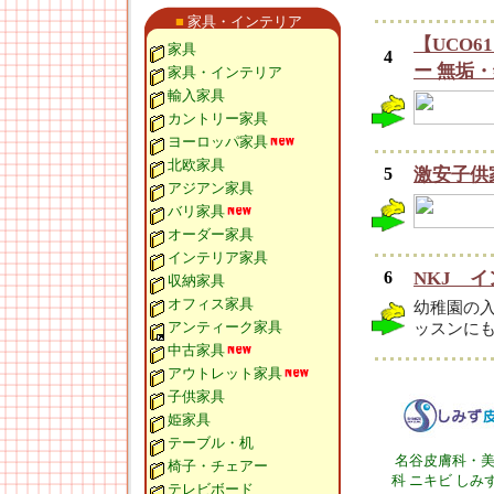
■
家具・インテリア
【UCO
家具
4
ー 無垢
家具・インテリア
輸入家具
カントリー家具
ヨーロッパ家具
北欧家具
5
激安子供家
アジアン家具
バリ家具
オーダー家具
インテリア家具
6
NKJ 
収納家具
オフィス家具
幼稚園の
アンティーク家具
ッスンに
中古家具
アウトレット家具
子供家具
姫家具
テーブル・机
名谷皮膚科・
椅子・チェアー
科 ニキビ しみ
テレビボード