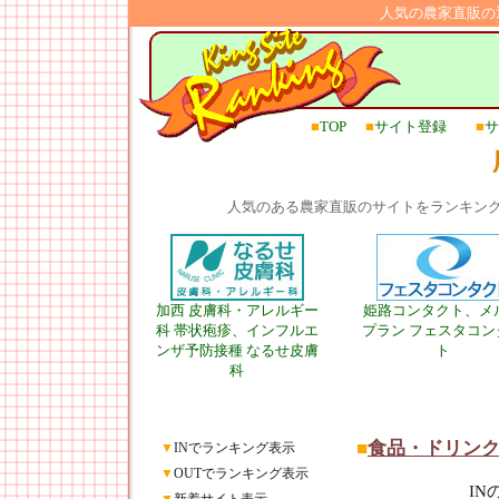
人気の農家直販の
■
TOP
■
サイト登録
■
サ
人気のある農家直販のサイトをランキン
加西 皮膚科・アレルギー
姫路コンタクト、メ
科 帯状疱疹、インフルエ
プラン フェスタコン
ンザ予防接種 なるせ皮膚
ト
科
■
食品・ドリン
▼
INでランキング表示
▼
OUTでランキング表示
I