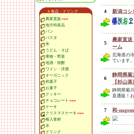
4
新潟コシ
■
食品・ドリンク
農家直販
地方特産品
パン
パスタ
農家直送
5
米
ーム
うどん・そば
北海道の
果物・野菜
ています
地酒・焼酎
ワイン・洋酒
静岡県菊
オーガニック
6
和菓子
【杉山茶
お菓子
静岡県菊
クッキー
直通販！お
チョコレート
ケーキ
7
和-nag
クリスマスケーキ
輸入食材
水
ドリンク