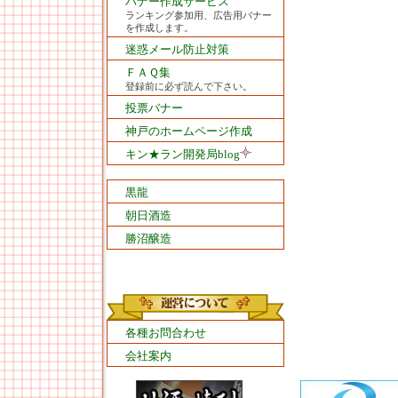
バナー作成サービス
ランキング参加用、広告用バナー
を作成します。
迷惑メール防止対策
ＦＡＱ集
登録前に必ず読んで下さい。
投票バナー
神戸のホームページ作成
キン★ラン開発局blog
黒龍
朝日酒造
勝沼醸造
各種お問合わせ
会社案内