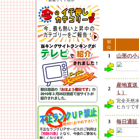
▼
新着サイト表示
順
位
1
山形の小
産地直送
2
Ｌ）
完全天然
ヒカリで
3
毎日通販