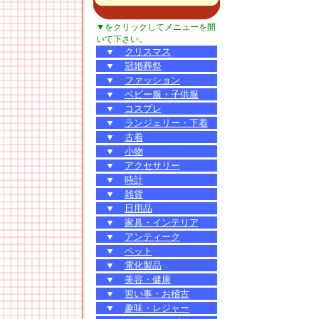
▼をクリックしてメニューを開
いて下さい。
▼
クリスマス
▼
冠婚葬祭
▼
ファッション
▼
ベビー服・子供服
▼
コスプレ
▼
ランジェリー・下着
▼
古着
▼
小物
▼
アクセサリー
▼
時計
▼
雑貨
▼
日用品
▼
家具・インテリア
▼
アンティーク
▼
ペット
▼
電化製品
▼
美容・健康
▼
習い事・お稽古
▼
趣味・レジャー