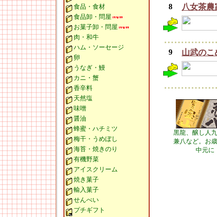
8
八女茶農
食品・食材
食品卸・問屋
お菓子卸・問屋
肉・和牛
ハム・ソーセージ
9
山武のこ
卵
うなぎ・鰻
カニ・蟹
香辛料
天然塩
味噌
醤油
蜂蜜・ハチミツ
黒龍、醸し人
梅干・うめぼし
兼八など。お
海苔・焼きのり
中元に
有機野菜
アイスクリーム
焼き菓子
輸入菓子
せんべい
プチギフト