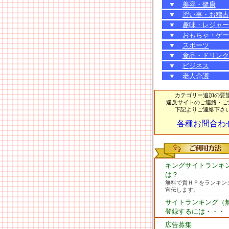
▼
美容・健康
▼
習い事・お稽古
▼
趣味・レジャー
▼
おもちゃ・ゲー
▼
スポーツ
▼
食品・ドリンク
▼
ビジネス
▼
老人介護
カテゴリー追加の要
違反サイトのご連絡・ご
下記よりご連絡下さ
各種お問合わ
キングサイトランキ
は？
無料で貴ＨＰをランキン
宣伝します。
サイトランキング（
登録するには・・・
広告募集