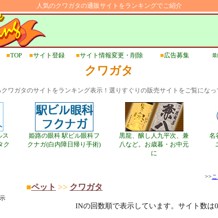
人気のクワガタの通販サイトをランキングでご紹介
■
TOP
■
サイト登録
■
サイト情報変更・削除
■
広告募集
最終
クワガタ
るクワガタのサイトをランキング表示！選りすぐりの販売サイトをご覧になっ
ルス
姫路の眼科 駅ビル眼科フ
黒龍、醸し人九平次、兼
名
タク
クナガ(白内障日帰り手術)
八など。お歳暮・お中元
に
>>
こ
■
ペット
>>
クワガタ
示
INの回数順で表示しています。サイト数は