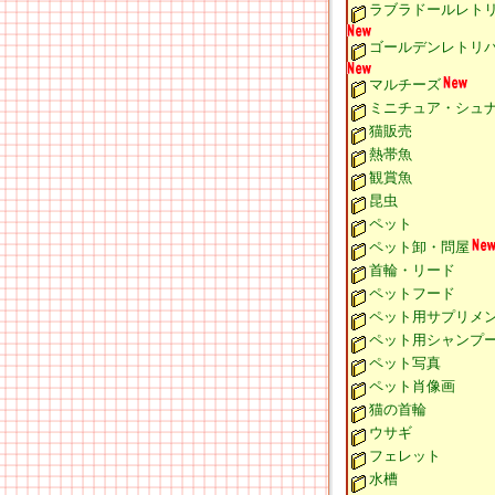
ラブラドールレト
ゴールデンレトリ
マルチーズ
ミニチュア・シュ
猫販売
熱帯魚
観賞魚
昆虫
ペット
ペット卸・問屋
首輪・リード
ペットフード
ペット用サプリメ
ペット用シャンプ
ペット写真
ペット肖像画
猫の首輪
ウサギ
フェレット
水槽