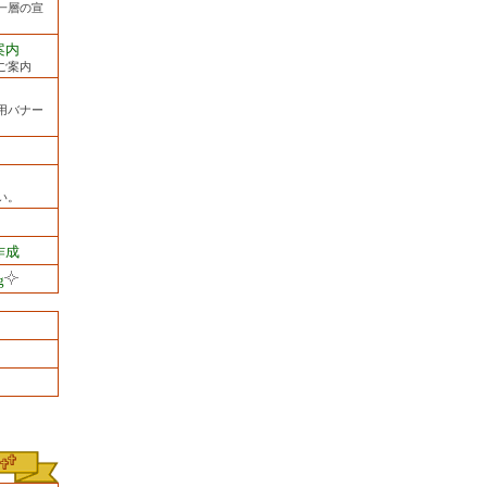
一層の宣
案内
ご案内
用バナー
い。
作成
g