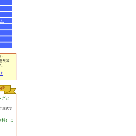
ム
望・
意見等
い。
せ
ングと
グ形式で
無料）に