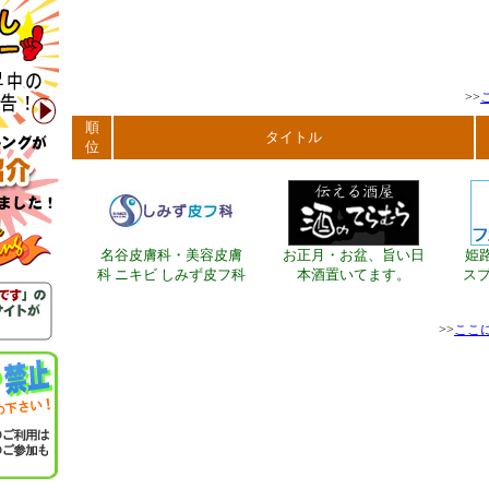
>>
順
タイトル
位
名谷皮膚科・美容皮膚
お正月・お盆、旨い日
姫
科 ニキビ しみず皮フ科
本酒置いてます。
ス
>>
ここ