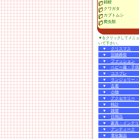
錦鯉
クワガタ
カブトムシ
爬虫類
▼をクリックしてメニ
いて下さい。
▼
クリスマス
▼
冠婚葬祭
▼
ファッション
▼
ベビー服・子供
▼
コスプレ
▼
ランジェリー・
▼
古着
▼
小物
▼
アクセサリー
▼
時計
▼
雑貨
▼
日用品
▼
家具・インテリ
▼
アンティーク
▼
電化製品