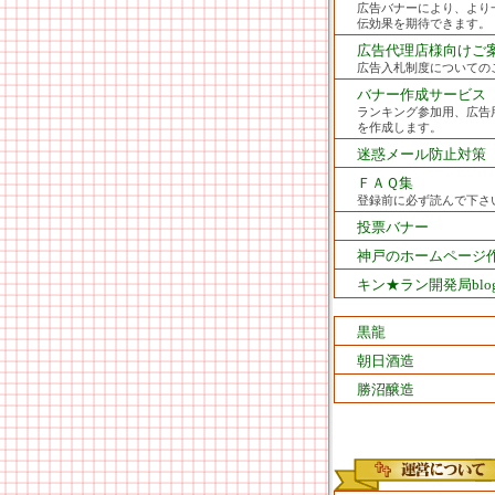
広告バナーにより、より
伝効果を期待できます。
広告代理店様向けご
広告入札制度についての
バナー作成サービス
ランキング参加用、広告
を作成します。
迷惑メール防止対策
ＦＡＱ集
登録前に必ず読んで下さ
投票バナー
神戸のホームページ
キン★ラン開発局blo
黒龍
朝日酒造
勝沼醸造