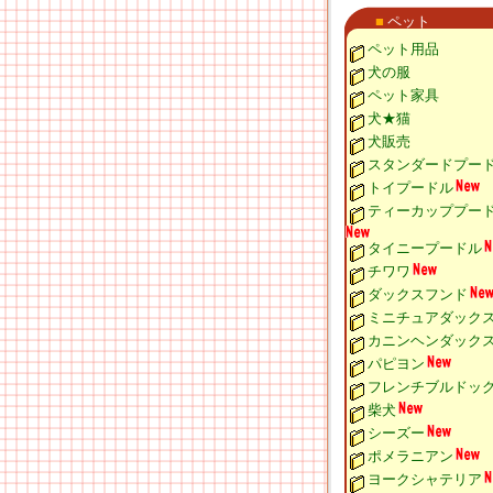
■
ペット
ペット用品
犬の服
ペット家具
犬★猫
犬販売
スタンダードプー
トイプードル
ティーカッププー
タイニープードル
チワワ
ダックスフンド
ミニチュアダック
カニンヘンダック
パピヨン
フレンチブルドッ
柴犬
シーズー
ポメラニアン
ヨークシャテリア