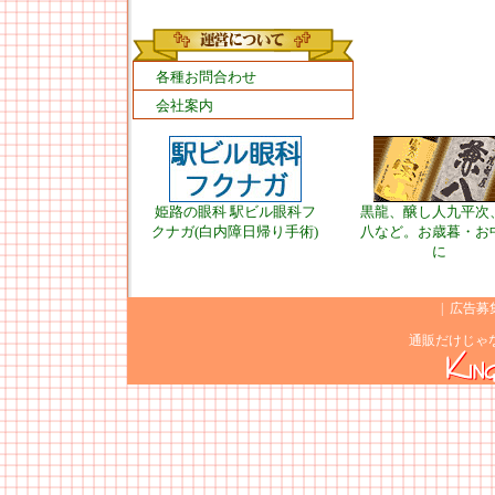
各種お問合わせ
会社案内
姫路の眼科 駅ビル眼科フ
黒龍、醸し人九平次
クナガ(白内障日帰り手術)
八など。お歳暮・お
に
|
広告募
通販だけじゃ