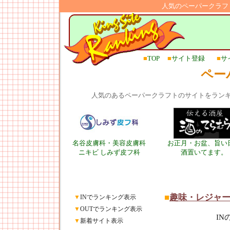
人気のペーパークラフ
■
TOP
■
サイト登録
■
サ
ペー
人気のあるペーパークラフトのサイトをラン
名谷皮膚科・美容皮膚科
お正月・お盆、旨い
ニキビ しみず皮フ科
酒置いてます。
■
趣味・レジャ
▼
INでランキング表示
▼
OUTでランキング表示
I
▼
新着サイト表示