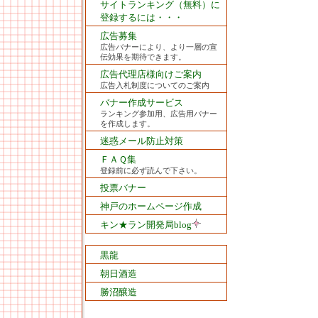
サイトランキング（無料）に
登録するには・・・
広告募集
広告バナーにより、より一層の宣
伝効果を期待できます。
広告代理店様向けご案内
広告入札制度についてのご案内
バナー作成サービス
ランキング参加用、広告用バナー
を作成します。
迷惑メール防止対策
ＦＡＱ集
登録前に必ず読んで下さい。
投票バナー
神戸のホームページ作成
キン★ラン開発局blog
黒龍
朝日酒造
勝沼醸造