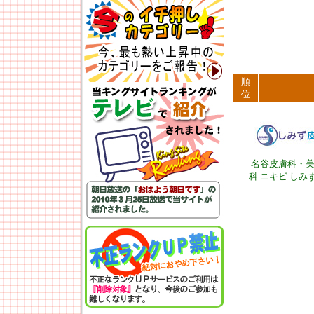
順
位
名谷皮膚科・
科 ニキビ しみ