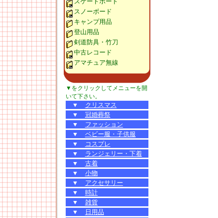
スケートボード
スノーボード
キャンプ用品
登山用品
剣道防具・竹刀
中古レコード
アマチュア無線
▼をクリックしてメニューを開
いて下さい。
▼
クリスマス
▼
冠婚葬祭
▼
ファッション
▼
ベビー服・子供服
▼
コスプレ
▼
ランジェリー・下着
▼
古着
▼
小物
▼
アクセサリー
▼
時計
▼
雑貨
▼
日用品