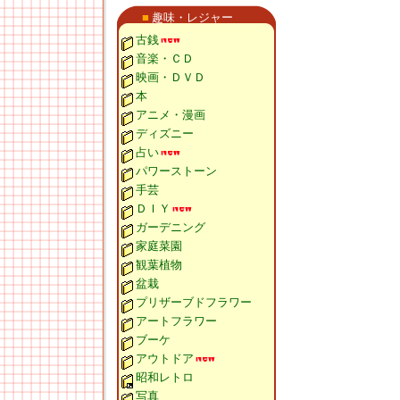
■
趣味・レジャー
古銭
音楽・ＣＤ
映画・ＤＶＤ
本
アニメ・漫画
ディズニー
占い
パワーストーン
手芸
ＤＩＹ
ガーデニング
家庭菜園
観葉植物
盆栽
プリザーブドフラワー
アートフラワー
ブーケ
アウトドア
昭和レトロ
写真