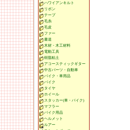
ハワイアンキルト
リボン
テープ
毛糸
毛皮
ファー
書道
木材・木工材料
電動工具
樹脂粘土
アコースティックギター
中古パーツ・自動車
バイク・車用品
バイク
タイヤ
ホイール
スタッカー(車・バイク)
マフラー
バイク用品
ヘルメット
ルアー