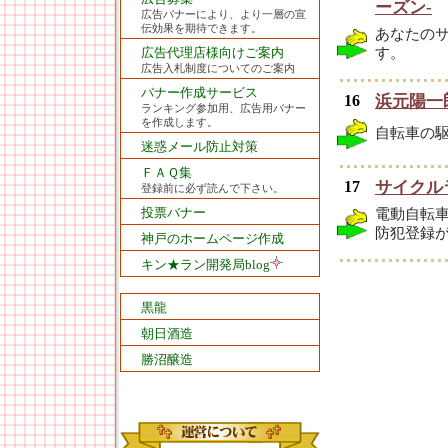
ーズン-
広告バナーにより、より一層の宣
伝効果を期待できます。
あなたの
広告代理店様向けご案内
す。
広告入札制度についてのご案内
バナー作成サービス
16
浜元陽一郎
ランキング参加用、広告用バナー
を作成します。
自転車の
迷惑メール防止対策
ＦＡＱ集
17
サイクル
登録前に必ず読んで下さい。
投票バナー
電動自転
防犯登録が
神戸のホームページ作成
キン★ラン開発局blog
黒龍
朝日酒造
勝沼醸造