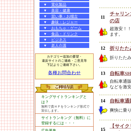
▼
電化製品
▼
美容・健康
チャリン
▼
習い事・お稽古
11
の店
▼
趣味・レジャー
▼
おもちゃ・ゲーム
超激安！
▼
食品・ドリンク
ます。
▼
ビジネス
▼
老人介護
12
折りたた
カテゴリー追加の要望・
折りたた
違反サイトのご連絡・ご意見等
下記よりご連絡下さい。
各種お問合わせ
13
自転車S
自転車通
などを激
キングサイトランキングと
14
自転車通販
は？
無料で貴ＨＰをランキング形式で
爽快に乗
宣伝します。
サイトランキング（無料）に
登録するには・・・
【サイクリ
15
広告募集