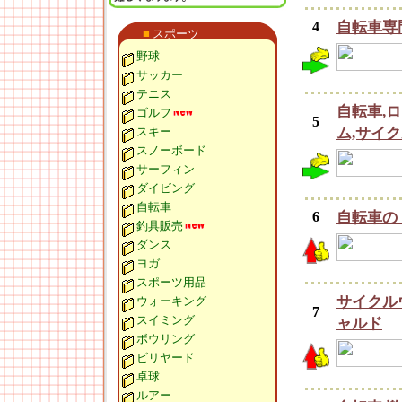
4
自転車専
■
スポーツ
野球
サッカー
テニス
自転車,
ゴルフ
5
スキー
ム,サイ
スノーボード
サーフィン
ダイビング
自転車
6
自転車の
釣具販売
ダンス
ヨガ
スポーツ用品
サイクル
ウォーキング
7
スイミング
ャルド
ボウリング
ビリヤード
卓球
ルアー