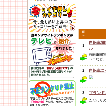
▼
新着サイト表示
順
位
自転車関
1
ル
自転車関
ベロなど
2
自転車コ
3
ブランド
こだわり