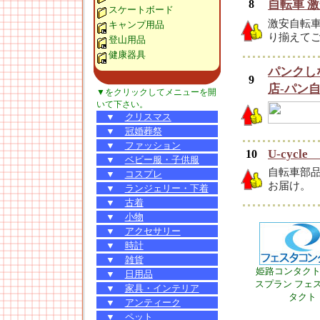
8
自転車 激
スケートボード
激安自転
キャンプ用品
り揃えて
登山用品
健康器具
パンクし
9
店-パン自
▼をクリックしてメニューを開
いて下さい。
▼
クリスマス
▼
冠婚葬祭
▼
ファッション
U-cycle 
10
▼
ベビー服・子供服
自転車部品な
▼
コスプレ
お届け。
▼
ランジェリー・下着
▼
古着
▼
小物
▼
アクセサリー
▼
時計
▼
雑貨
姫路コンタク
▼
日用品
スプラン フェ
▼
家具・インテリア
タクト
▼
アンティーク
▼
ペット