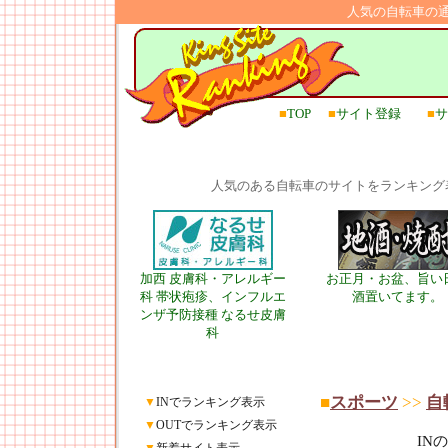
人気の自転車の
■
TOP
■
サイト登録
■
サ
人気のある自転車のサイトをランキング
加西 皮膚科・アレルギー
お正月・お盆、旨い
科 帯状疱疹、インフルエ
酒置いてます。
ンザ予防接種 なるせ皮膚
科
■
スポーツ
>>
自
▼
INでランキング表示
▼
OUTでランキング表示
IN