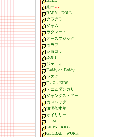
BEBE
組曲
BABY DOLL
グラグラ
ジャム
ラグマート
アースマジック
セラフ
ショコラ
RONI
ジェニィ
Daddy oh Daddy
ワスク
F．O．KIDS
デニムダンガリー
ジャンクストアー
ガスバッグ
御洒落本舗
オイリリー
DIESEL
SHIPS KIDS
GLOBAL WORK