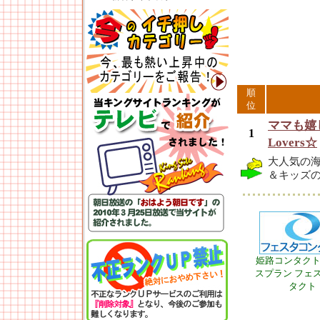
順
位
ママも嬉
1
Lovers☆
大人気の
＆キッズ
姫路コンタク
スプラン フェ
タクト