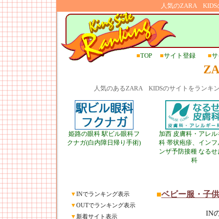
人気のZARA KI
■
TOP
■
サイト登録
■
サ
Z
人気のあるZARA KIDSのサイトをラン
姫路の眼科 駅ビル眼科フ
加西 皮膚科・アレル
クナガ(白内障日帰り手術)
科 帯状疱疹、インフ
ンザ予防接種 なるせ
科
■
ベビー服・子
▼
INでランキング表示
▼
OUTでランキング表示
I
▼
新着サイト表示