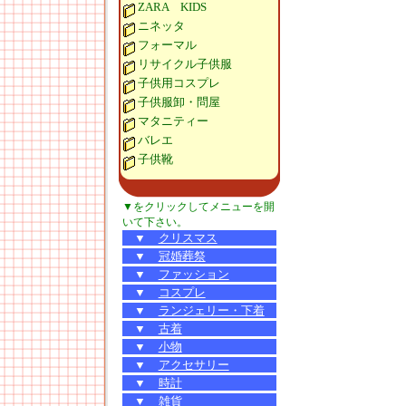
ZARA KIDS
ニネッタ
フォーマル
リサイクル子供服
子供用コスプレ
子供服卸・問屋
マタニティー
バレエ
子供靴
▼をクリックしてメニューを開
いて下さい。
▼
クリスマス
▼
冠婚葬祭
▼
ファッション
▼
コスプレ
▼
ランジェリー・下着
▼
古着
▼
小物
▼
アクセサリー
▼
時計
▼
雑貨