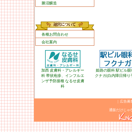
勝沼醸造
各種お問合わせ
会社案内
加西 皮膚科・アレルギー
姫路の眼科 駅ビル眼
科 帯状疱疹、インフルエ
クナガ(白内障日帰り
ンザ予防接種 なるせ皮膚
科
|
広告募
通販だけじゃ