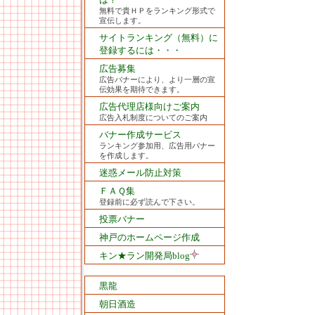
無料で貴ＨＰをランキング形式で
宣伝します。
サイトランキング（無料）に
登録するには・・・
広告募集
広告バナーにより、より一層の宣
伝効果を期待できます。
広告代理店様向けご案内
広告入札制度についてのご案内
バナー作成サービス
ランキング参加用、広告用バナー
を作成します。
迷惑メール防止対策
ＦＡＱ集
登録前に必ず読んで下さい。
投票バナー
神戸のホームページ作成
キン★ラン開発局blog
黒龍
朝日酒造