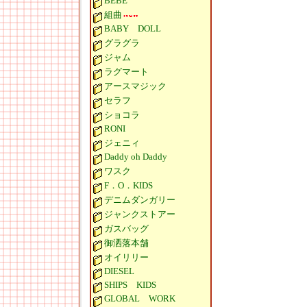
BEBE
組曲
BABY DOLL
グラグラ
ジャム
ラグマート
アースマジック
セラフ
ショコラ
RONI
ジェニィ
Daddy oh Daddy
ワスク
F．O．KIDS
デニムダンガリー
ジャンクストアー
ガスバッグ
御洒落本舗
オイリリー
DIESEL
SHIPS KIDS
GLOBAL WORK