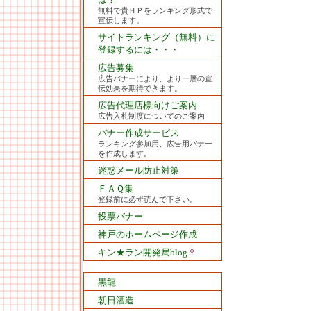
無料で貴ＨＰをランキング形式で
宣伝します。
サイトランキング（無料）に
登録するには・・・
広告募集
広告バナーにより、より一層の宣
伝効果を期待できます。
広告代理店様向けご案内
広告入札制度についてのご案内
バナー作成サービス
ランキング参加用、広告用バナー
を作成します。
迷惑メール防止対策
ＦＡＱ集
登録前に必ず読んで下さい。
投票バナー
神戸のホームページ作成
キン★ラン開発局blog
黒龍
朝日酒造