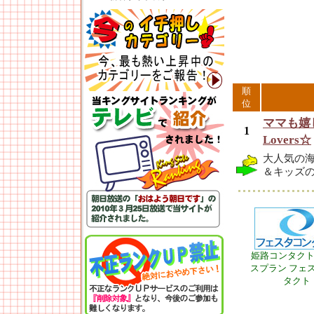
順
位
ママも嬉
1
Lovers☆
大人気の
＆キッズ
姫路コンタク
スプラン フェ
タクト