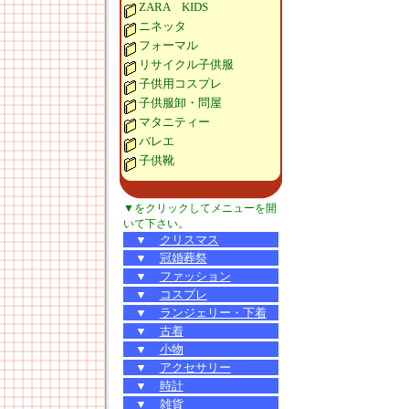
ZARA KIDS
ニネッタ
フォーマル
リサイクル子供服
子供用コスプレ
子供服卸・問屋
マタニティー
バレエ
子供靴
▼をクリックしてメニューを開
いて下さい。
▼
クリスマス
▼
冠婚葬祭
▼
ファッション
▼
コスプレ
▼
ランジェリー・下着
▼
古着
▼
小物
▼
アクセサリー
▼
時計
▼
雑貨