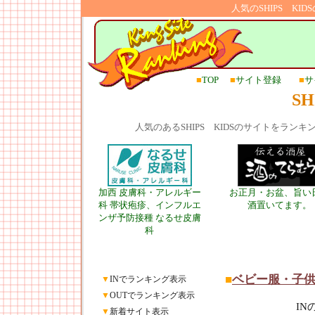
人気のSHIPS K
■
TOP
■
サイト登録
■
サ
SH
人気のあるSHIPS KIDSのサイトをラ
加西 皮膚科・アレルギー
お正月・お盆、旨い
科 帯状疱疹、インフルエ
酒置いてます。
ンザ予防接種 なるせ皮膚
科
■
ベビー服・子
▼
INでランキング表示
▼
OUTでランキング表示
I
▼
新着サイト表示