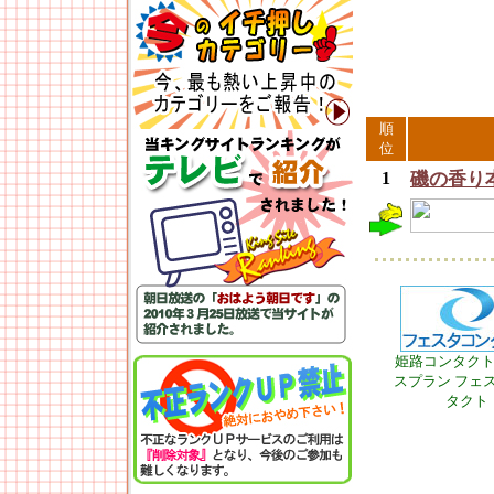
順
位
1
磯の香り
姫路コンタク
スプラン フェ
タクト