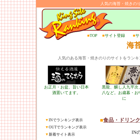
人気の海苔・焼きの
■
TOP
■
サイト登録
■
サ
海
人気のある海苔・焼きのりのサイトをランキ
お正月・お盆、旨い日本
黒龍、醸し人九平次
酒置いてます。
八など。お歳暮・お
に
■
食品・ドリン
▼
INでランキング表示
▼
OUTでランキング表示
I
▼
新着サイト表示