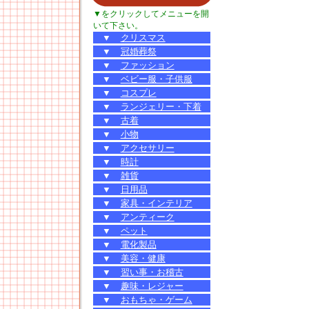
▼をクリックしてメニューを開
いて下さい。
▼
クリスマス
▼
冠婚葬祭
▼
ファッション
▼
ベビー服・子供服
▼
コスプレ
▼
ランジェリー・下着
▼
古着
▼
小物
▼
アクセサリー
▼
時計
▼
雑貨
▼
日用品
▼
家具・インテリア
▼
アンティーク
▼
ペット
▼
電化製品
▼
美容・健康
▼
習い事・お稽古
▼
趣味・レジャー
▼
おもちゃ・ゲーム