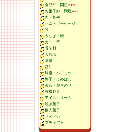
食品卸・問屋
お菓子卸・問屋
肉・和牛
ハム・ソーセージ
卵
うなぎ・鰻
カニ・蟹
香辛料
天然塩
味噌
醤油
蜂蜜・ハチミツ
梅干・うめぼし
海苔・焼きのり
有機野菜
アイスクリーム
焼き菓子
輸入菓子
せんべい
プチギフト