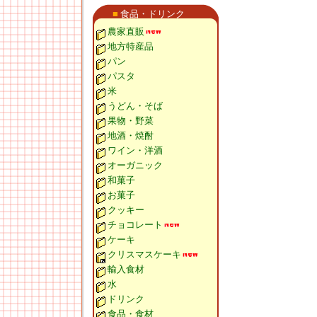
■
食品・ドリンク
農家直販
地方特産品
パン
パスタ
米
うどん・そば
果物・野菜
地酒・焼酎
ワイン・洋酒
オーガニック
和菓子
お菓子
クッキー
チョコレート
ケーキ
クリスマスケーキ
輸入食材
水
ドリンク
食品・食材