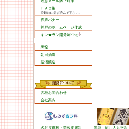
迷惑メール防止対策
ＦＡＱ集
登録前に必ず読んで下さい。
投票バナー
神戸のホームページ作成
キン★ラン開発局blog
黒龍
朝日酒造
勝沼醸造
各種お問合わせ
会社案内
名谷皮膚科・美容皮膚科
黒龍、醸し人九平次