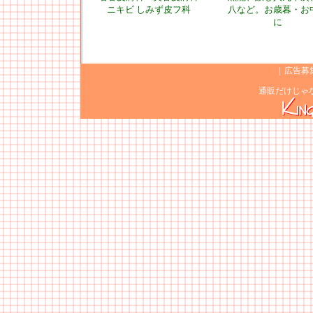
ニキビ しみず皮フ科
八など。お歳暮・お
に
|
広告募
通販だけじゃ