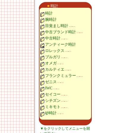
■
時計
時計
腕時計
目覚まし時計
中古ブランド時計
中古時計
アンティーク時計
ロレックス
ブルガリ
オメガ
カルティエ
フランクミュラー
ゼニス
IWC
セイコー
シチズン
ミキモト
砂時計
▼をクリックしてメニューを開