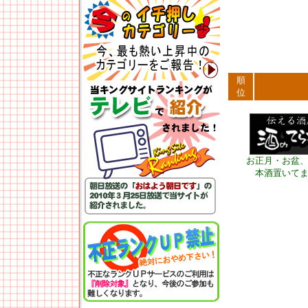
順
位
お正月・お盆
本酒置いて