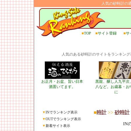
人気の砂時計の
■
TOP
■
サイト登録
■
サ
人気のある砂時計のサイトをランキング
お正月・お盆、旨い日本
黒龍、醸し人九平次
酒置いてます。
八など。お歳暮・お
に
■
時計
>>
砂時計
▼
INでランキング表示
▼
OUTでランキング表示
I
▼
新着サイト表示