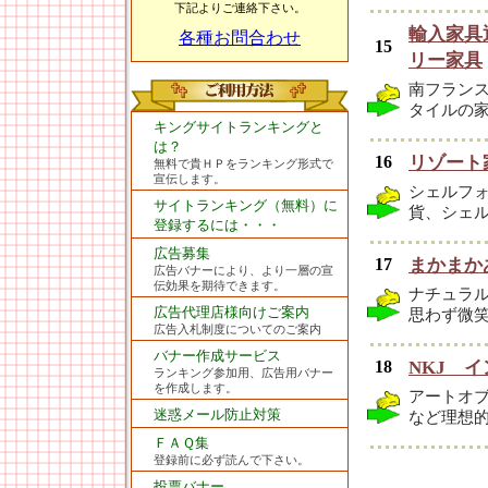
下記よりご連絡下さい。
輸入家具
各種お問合わせ
15
リー家具
南フラン
タイルの
キングサイトランキングと
は？
16
リゾート
無料で貴ＨＰをランキング形式で
宣伝します。
シェルフォ
サイトランキング（無料）に
貨、シェ
登録するには・・・
広告募集
17
まかまか
広告バナーにより、より一層の宣
伝効果を期待できます。
ナチュラ
広告代理店様向けご案内
思わず微
広告入札制度についてのご案内
バナー作成サービス
18
NKJ 
ランキング参加用、広告用バナー
を作成します。
アートオ
迷惑メール防止対策
など理想
ＦＡＱ集
登録前に必ず読んで下さい。
投票バナー