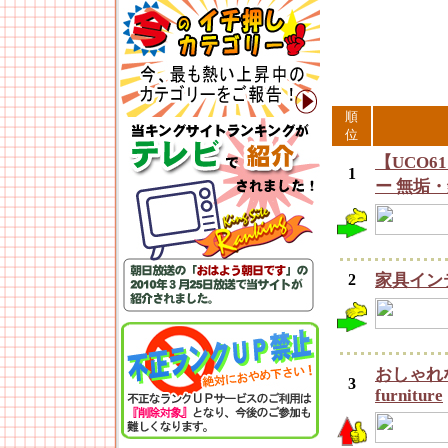
順
位
【UCO
1
ー 無垢
2
家具イン
おしゃれ
3
furniture