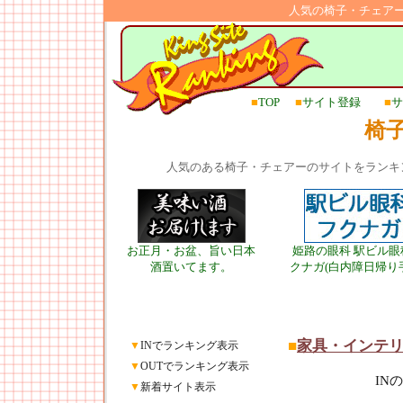
人気の椅子・チェア
■
TOP
■
サイト登録
■
サ
椅
人気のある椅子・チェアーのサイトをランキ
お正月・お盆、旨い日本
姫路の眼科 駅ビル眼
酒置いてます。
クナガ(白内障日帰り
■
家具・インテ
▼
INでランキング表示
▼
OUTでランキング表示
IN
▼
新着サイト表示