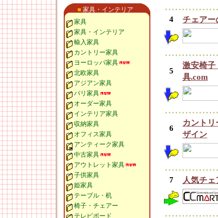
■
家具・インテリア
4
チェアー
家具
家具・インテリア
輸入家具
カントリー家具
ヨーロッパ家具
激安椅子
5
北欧家具
具.com
アジアン家具
バリ家具
オーダー家具
インテリア家具
カントリ
収納家具
6
ザイン
オフィス家具
アンティーク家具
中古家具
アウトレット家具
子供家具
7
人気チェア
姫家具
テーブル・机
椅子・チェアー
テレビボード