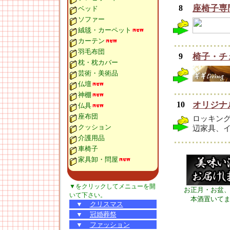
8
座椅子専
ベッド
ソファー
絨毯・カーペット
カーテン
羽毛布団
9
椅子・チェ
枕・枕カバー
芸術・美術品
仏壇
神棚
10
オリジナ
仏具
座布団
ロッキン
クッション
辺家具、
介護用品
車椅子
家具卸・問屋
▼をクリックしてメニューを開
お正月・お盆
いて下さい。
本酒置いて
▼
クリスマス
▼
冠婚葬祭
▼
ファッション