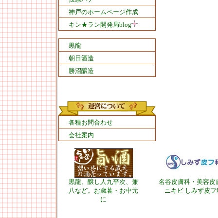
神戸のホームページ作成
キン★ラン開発局blog
黒龍
朝日酒造
勝沼醸造
各種お問合わせ
会社案内
黒龍、醸し人九平次、兼
名谷皮膚科・美容皮
八など。お歳暮・お中元
ニキビ しみず皮フ
に