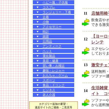
▼
ベビー服・子供服
▼
コスプレ
▼
ランジェリー・下着
11
店舗用椅
▼
古着
飲食店や
▼
小物
できる激
▼
アクセサリー
▼
時計
【ヨーロ
▼
雑貨
12
▼
日用品
レンテ
▼
アンティーク
エクセレ
▼
ペット
しており
▼
電化製品
▼
美容・健康
13
激安チェ
▼
習い事・お稽古
▼
趣味・レジャー
送料無料
▼
おもちゃ・ゲーム
ソファー
▼
スポーツ
▼
食品・ドリンク
生活雑貨
▼
ビジネス
14
イト コ
▼
老人介護
ソファー
カテゴリー追加の要望・
から送料
違反サイトのご連絡・ご意見等