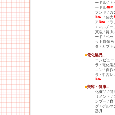
ードル
/
ト
ードル
フンド
/
カ
/
柴犬
ア
/
ラ
/
マルチー
賞魚
/
昆虫
ード
/
ペッ
ット肖像画
タ
/
カブト
■
電化製品...
コンピュー
ラ
/
電化製
コン
/
自作
ラ
/
中古レ
■
美容・健康...
化粧品
/
健
リメント
/
ンプー
/
育
グ
/
ゲルマ
器具