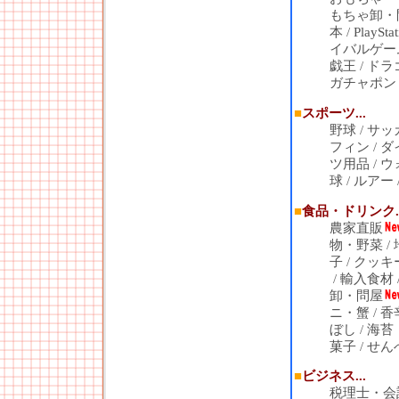
もちゃ卸・
本
/
PlayStat
イバルゲー
戯王
/
ドラ
ガチャポン
■
スポーツ...
野球
/
サッ
フィン
/
ダ
ツ用品
/
ウ
球
/
ルアー
■
食品・ドリンク..
農家直販
物・野菜
/
子
/
クッキ
/
輸入食材
卸・問屋
ニ・蟹
/
香
ぼし
/
海苔
菓子
/
せん
■
ビジネス...
税理士・会