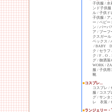
子供服
/
水
ンド子供服
ル
/
子供ド
子供服
/
ア
ー
/
ベビー
ン
/
バーバ
ア
/
ブーフ
クスガール
ベックス
/
/
BABY D
ク
/
セラフ
ク
/
F．O．
グ
/
御洒落
WORK
/
ZA
服
/
子供用
靴
■
コスプレ...
コスプレ
/
服
/
コスプ
グ
/
サンタ
レ 衣装
/
■
ランジェリー・下