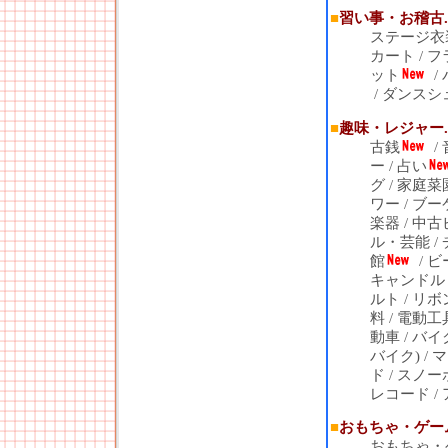
■
習い事・お稽古..
ステージ衣
カート
/
フ
ット
/
/
ダンスシ
■
趣味・レジャー..
古銭
/
ー
/
占い
グ
/
家庭菜
ワー
/
ブー
楽器
/
中古
ル・芸能
/
館
/
ビ
キャンドル
ルト
/
リボ
料
/
電動工
動車
/
バイ
バイク)
/
マ
ド
/
スノー
レコード
/
■
おもちゃ・ゲーム.
おもちゃ・