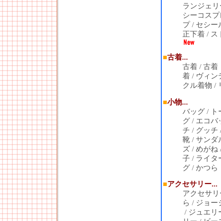
ランジェリ
シーコスプ
プ
/
セシー
正下着
/
ス
■
古着...
古着
/
古着
着
/
ヴィン
クル着物
/
■
小物...
バッグ
/
ト
グ
/
エコバ
チ
/
グッチ
靴
/
サンダ
ズ
/
めがね
子
/
ライタ
グ
/
かつら
■
アクセサリー...
アクセサリ
ら
/
ジョー
/
ジュエリ