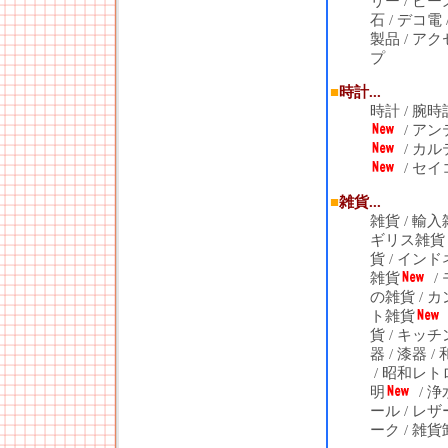
リー
/
ビー
石
/
デコ電
製品
/
アク
プ
■
時計...
時計
/
腕時
/
アン
/
カル
/
セイ
■
雑貨...
雑貨
/
輸入
ギリス雑貨
貨
/
インド
雑貨
/
の雑貨
/
カ
ト雑貨
貨
/
キッチ
器
/
漆器
/
/
昭和レト
明
/
浄
ール
/
レザ
ーク
/
雑貨