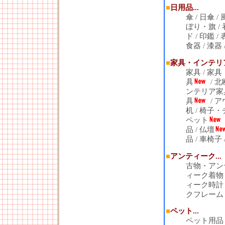
■
日用品...
傘
/
日傘
/
ぼり・旗
/
ド
/
印鑑
/
食器
/
漆器
■
家具・インテリア.
家具
/
家具
具
/
北
ンテリア家
具
/
ア
机
/
椅子・
ペット
品
/
仏壇
品
/
車椅子
■
アンティーク...
古物・アン
ィーク着物
ィーク時計
クフレーム
■
ペット...
ペット用品