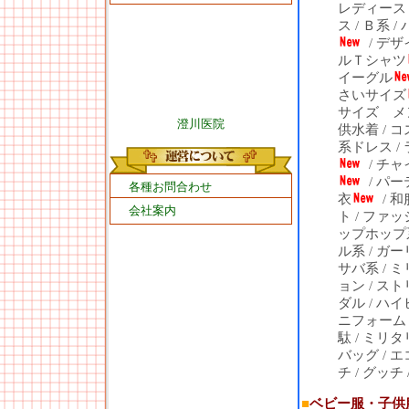
レディース
ス
/
Ｂ系
/
/
デザ
ルＴシャツ
イーグル
さいサイズ
サイズ メ
澄川医院
供水着
/
コ
系ドレス
/
/
チャ
/
パー
各種お問合わせ
衣
/
和
会社案内
ト
/
ファッ
ップホップ
ル系
/
ガー
サバ系
/
ミ
ョン
/
スト
ダル
/
ハイ
ニフォーム
駄
/
ミリタ
バッグ
/
エ
チ
/
グッチ
■
ベビー服・子供服.