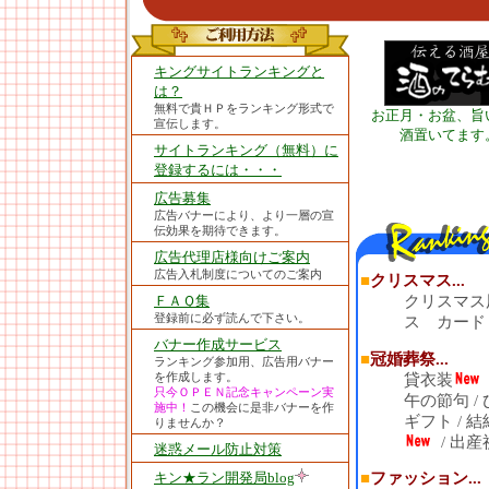
キングサイトランキングと
は？
無料で貴ＨＰをランキング形式で
お正月・お盆、旨
宣伝します。
酒置いてます
サイトランキング（無料）に
登録するには・・・
広告募集
広告バナーにより、より一層の宣
伝効果を期待できます。
広告代理店様向けご案内
広告入札制度についてのご案内
■
クリスマス...
ＦＡＱ集
クリスマス
登録前に必ず読んで下さい。
ス カード
バナー作成サービス
■
冠婚葬祭...
ランキング参加用、広告用バナー
貸衣装
を作成します。
只今ＯＰＥＮ記念キャンペーン実
午の節句
/
施中！
この機会に是非バナーを作
ギフト
/
結
りませんか？
/
出産
迷惑メール防止対策
キン★ラン開発局blog
■
ファッション...