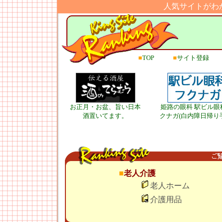
人気サイトがわ
■
TOP
■
サイト登録
お正月・お盆、旨い日本
姫路の眼科 駅ビル眼
酒置いてます。
クナガ(白内障日帰り
■
老人介護
老人ホーム
介護用品