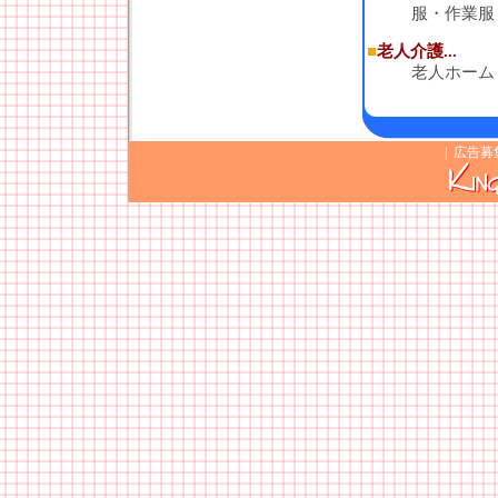
服・作業服
■
老人介護...
老人ホーム
|
広告募