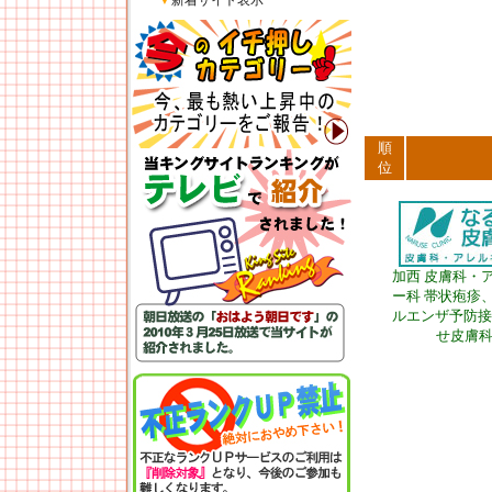
▼
新着サイト表示
順
位
加西 皮膚科・
ー科 帯状疱疹
ルエンザ予防接
せ皮膚