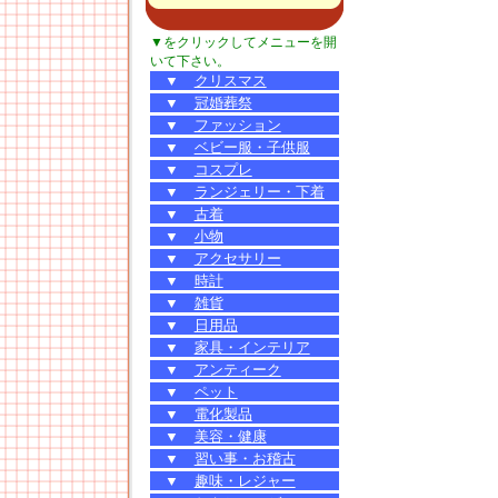
▼をクリックしてメニューを開
いて下さい。
▼
クリスマス
▼
冠婚葬祭
▼
ファッション
▼
ベビー服・子供服
▼
コスプレ
▼
ランジェリー・下着
▼
古着
▼
小物
▼
アクセサリー
▼
時計
▼
雑貨
▼
日用品
▼
家具・インテリア
▼
アンティーク
▼
ペット
▼
電化製品
▼
美容・健康
▼
習い事・お稽古
▼
趣味・レジャー