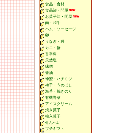
食品・食材
食品卸・問屋
お菓子卸・問屋
肉・和牛
ハム・ソーセージ
卵
うなぎ・鰻
カニ・蟹
香辛料
天然塩
味噌
醤油
蜂蜜・ハチミツ
梅干・うめぼし
海苔・焼きのり
有機野菜
アイスクリーム
焼き菓子
輸入菓子
せんべい
プチギフト