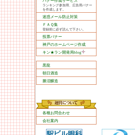
バナー作成サービス
ランキング参加用、広告用バナー
を作成します。
迷惑メール防止対策
ＦＡＱ集
登録前に必ず読んで下さい。
投票バナー
神戸のホームページ作成
キン★ラン開発局blog
黒龍
朝日酒造
勝沼醸造
各種お問合わせ
会社案内