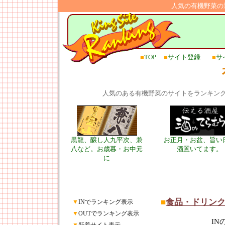
人気の有機野菜の
■
TOP
■
サイト登録
■
サ
人気のある有機野菜のサイトをランキン
黒龍、醸し人九平次、兼
お正月・お盆、旨い
八など。お歳暮・お中元
酒置いてます。
に
■
食品・ドリン
▼
INでランキング表示
▼
OUTでランキング表示
I