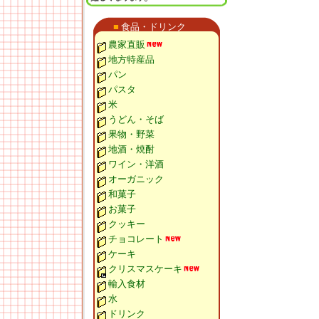
■
食品・ドリンク
農家直販
地方特産品
パン
パスタ
米
うどん・そば
果物・野菜
地酒・焼酎
ワイン・洋酒
オーガニック
和菓子
お菓子
クッキー
チョコレート
ケーキ
クリスマスケーキ
輸入食材
水
ドリンク