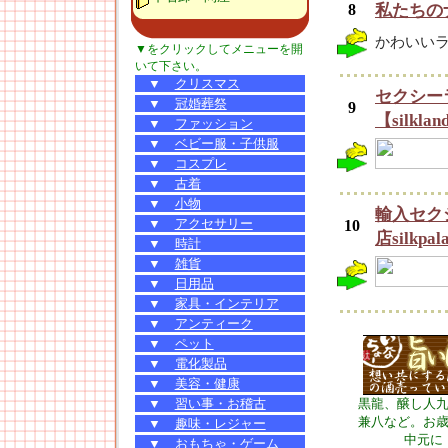
8
私たちの
かわいい
▼をクリックしてメニューを開
いて下さい。
▼
クリスマス
セクシー
▼
冠婚葬祭
9
【silkla
▼
ファッション
▼
ベビー服・子供服
▼
コスプレ
▼
古着
▼
小物
輸入セク
▼
アクセサリー
10
店silkpal
▼
時計
▼
雑貨
▼
日用品
▼
家具・インテリア
▼
アンティーク
▼
ペット
▼
電化製品
▼
美容・健康
▼
習い事・お稽古
黒龍、醸し人
兼八など。お
▼
趣味・レジャー
中元に
▼
おもちゃ・ゲーム