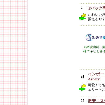
20
Tバック専
かわいい
揃えるT
名谷皮膚科・
科 ニキビ しみ
インポー
21
Ashety
可愛くてち
ェリー・
22
激安コス