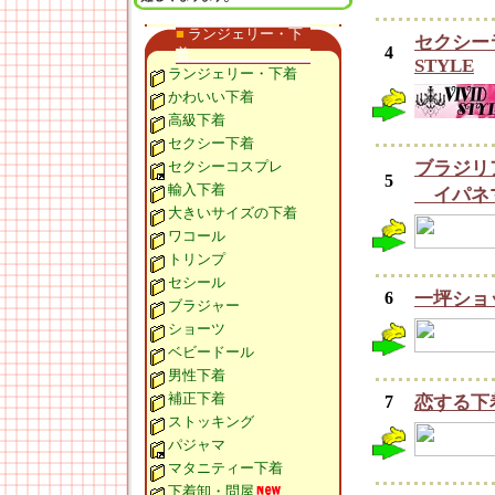
■
ランジェリー・下
セクシー
4
着
STYLE
ランジェリー・下着
かわいい下着
高級下着
セクシー下着
セクシーコスプレ
ブラジリ
5
輸入下着
イパネ
大きいサイズの下着
ワコール
トリンプ
セシール
6
一坪ショッ
ブラジャー
ショーツ
ベビードール
男性下着
補正下着
7
恋する下
ストッキング
パジャマ
マタニティー下着
下着卸・問屋