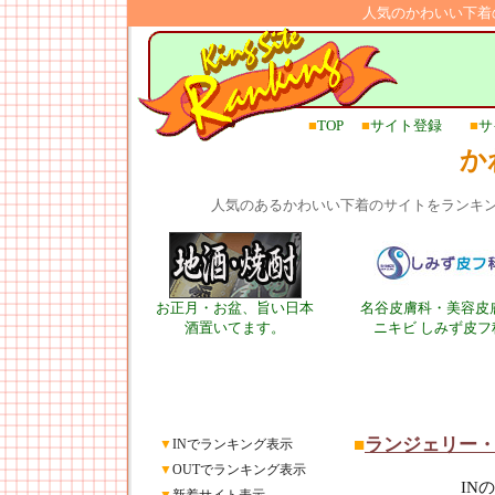
人気のかわいい下着
■
TOP
■
サイト登録
■
サ
か
人気のあるかわいい下着のサイトをランキ
お正月・お盆、旨い日本
名谷皮膚科・美容皮
酒置いてます。
ニキビ しみず皮フ
■
ランジェリー
▼
INでランキング表示
▼
OUTでランキング表示
IN