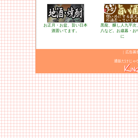
お正月・お盆、旨い日本
黒龍、醸し人九平次
酒置いてます。
八など。お歳暮・お
に
|
広告募
通販だけじゃ