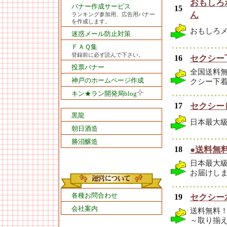
おもしろ
バナー作成サービス
15
ん
ランキング参加用、広告用バナー
を作成します。
おもしろ
迷惑メール防止対策
ＦＡＱ集
登録前に必ず読んで下さい。
16
セクシー
投票バナー
全国送料
神戸のホームページ作成
クシー下着.
キン★ラン開発局blog
17
セクシー
黒龍
日本最大
朝日酒造
勝沼醸造
18
●送料無
日本最大級
お届けし
各種お問合わせ
19
セクシー
会社案内
送料無料！
～取り揃え