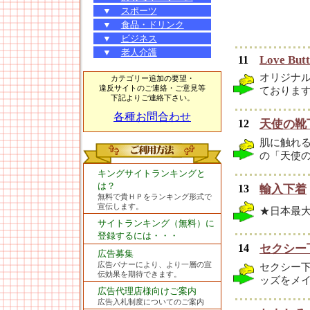
▼
スポーツ
▼
食品・ドリンク
▼
ビジネス
▼
老人介護
Love Butt
11
オリジナ
カテゴリー追加の要望・
違反サイトのご連絡・ご意見等
ておりま
下記よりご連絡下さい。
各種お問合わせ
12
天使の靴下 -
肌に触れ
の「天使
キングサイトランキングと
は？
13
輸入下着
無料で貴ＨＰをランキング形式で
宣伝します。
★日本最
サイトランキング（無料）に
登録するには・・・
14
セクシー下
広告募集
広告バナーにより、より一層の宣
セクシー
伝効果を期待できます。
ッズをメ
広告代理店様向けご案内
広告入札制度についてのご案内