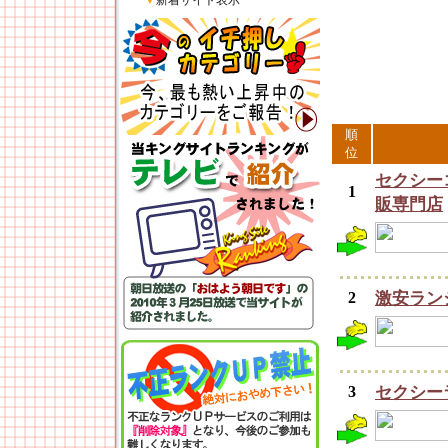
▼
新着サイト表示
順
位
セクシー
1
販専門店
2
激安ラン
3
セクシーラン