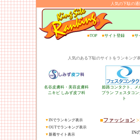
人気の下駄の通
■
TOP
■
サイト登録
■
サ
人気のある下駄のサイトをランキング
名谷皮膚科・美容皮膚科
姫路コンタクト、メ
ニキビ しみず皮フ科
プラン フェスタコン
ト
■
ファッション
>
▼
INでランキング表示
▼
OUTでランキング表示
I
▼
新着サイト表示