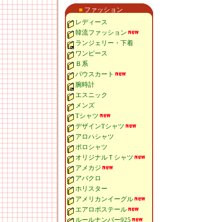
■
ファッション
レディース
韓流ファッション
ランジェリー・下着
ワンピース
Ｂ系
パウスカート
腕時計
エスニック
メンズ
Tシャツ
デザインTシャツ
アロハシャツ
ポロシャツ
オリジナルＴシャツ
アメカジ
アバクロ
ホリスター
アメリカンイーグル
エアロポステール
ルールナンバー925