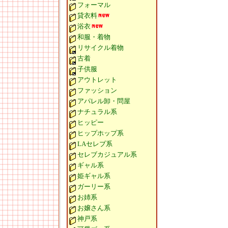
フォーマル
貸衣料
浴衣
和服・着物
リサイクル着物
古着
子供服
アウトレット
ファッション
アパレル卸・問屋
ナチュラル系
ヒッピー
ヒップホップ系
LAセレブ系
セレブカジュアル系
ギャル系
姫ギャル系
ガーリー系
お姉系
お嬢さん系
神戸系