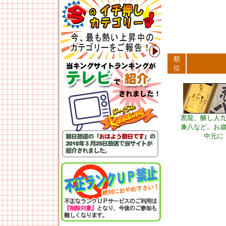
順
位
黒龍、醸し人
兼八など。お
中元に