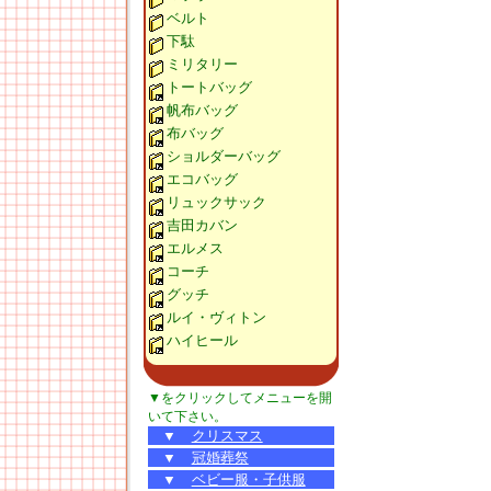
ベルト
下駄
ミリタリー
トートバッグ
帆布バッグ
布バッグ
ショルダーバッグ
エコバッグ
リュックサック
吉田カバン
エルメス
コーチ
グッチ
ルイ・ヴィトン
ハイヒール
▼をクリックしてメニューを開
いて下さい。
▼
クリスマス
▼
冠婚葬祭
▼
ベビー服・子供服