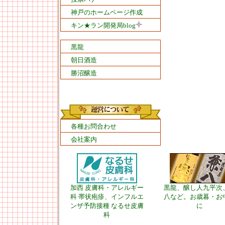
神戸のホームページ作成
キン★ラン開発局blog
黒龍
朝日酒造
勝沼醸造
各種お問合わせ
会社案内
加西 皮膚科・アレルギー
黒龍、醸し人九平次
科 帯状疱疹、インフルエ
八など。お歳暮・お
ンザ予防接種 なるせ皮膚
に
科