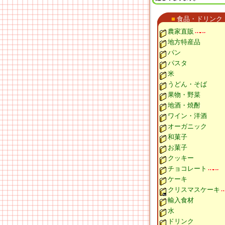
■
食品・ドリンク
農家直販
地方特産品
パン
パスタ
米
うどん・そば
果物・野菜
地酒・焼酎
ワイン・洋酒
オーガニック
和菓子
お菓子
クッキー
チョコレート
ケーキ
クリスマスケーキ
輸入食材
水
ドリンク