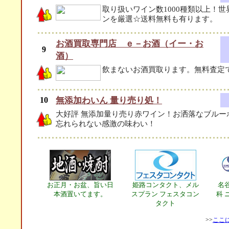
取り扱いワイン数1000種類以上！
ンを厳選☆送料無料も有ります。
お酒買取専門店 ｅ－お酒（イー・お
9
酒）
飲まないお酒買取ります。無料査定
10
無添加わいん 量り売り処！
大好評 無添加量り売り赤ワイン！お洒落なブルー
忘れられない感激の味わい！
お正月・お盆、旨い日
姫路コンタクト、メル
名
本酒置いてます。
スプラン フェスタコン
科 
タクト
>>
ここ