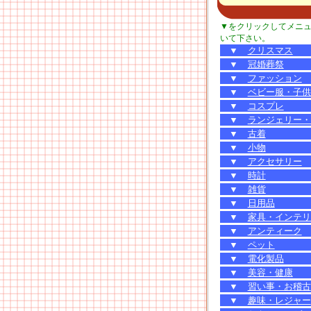
▼をクリックしてメニ
いて下さい。
▼
クリスマス
▼
冠婚葬祭
▼
ファッション
▼
ベビー服・子供
▼
コスプレ
▼
ランジェリー・
▼
古着
▼
小物
▼
アクセサリー
▼
時計
▼
雑貨
▼
日用品
▼
家具・インテリ
▼
アンティーク
▼
ペット
▼
電化製品
▼
美容・健康
▼
習い事・お稽古
▼
趣味・レジャー