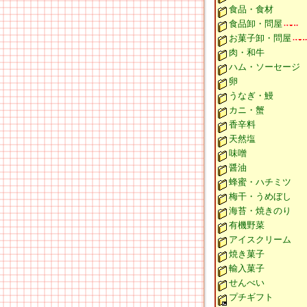
食品・食材
食品卸・問屋
お菓子卸・問屋
肉・和牛
ハム・ソーセージ
卵
うなぎ・鰻
カニ・蟹
香辛料
天然塩
味噌
醤油
蜂蜜・ハチミツ
梅干・うめぼし
海苔・焼きのり
有機野菜
アイスクリーム
焼き菓子
輸入菓子
せんべい
プチギフト