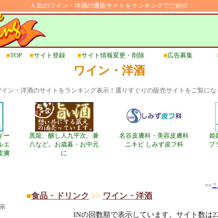
人気のワイン・洋酒の通販サイトをランキングでご紹介
■
TOP
■
サイト登録
■
サイト情報変更・削除
■
広告募集
ワイン・洋酒
ワイン・洋酒のサイトをランキング表示！選りすぐりの販売サイトをご覧にな
ギー
黒龍、醸し人九平次、兼
名谷皮膚科・美容皮膚科
姫
ルエ
八など。お歳暮・お中元
ニキビ しみず皮フ科
プ
皮膚
に
>>
こ
■
食品・ドリンク
>>
ワイン・洋酒
示
INの回数順で表示しています。サイト数は2