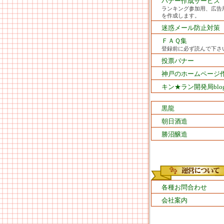
バナー作成サービス
ランキング参加用、広告
を作成します。
迷惑メール防止対策
ＦＡＱ集
登録前に必ず読んで下さ
投票バナー
神戸のホームページ
キン★ラン開発局blo
黒龍
朝日酒造
勝沼醸造
各種お問合わせ
会社案内