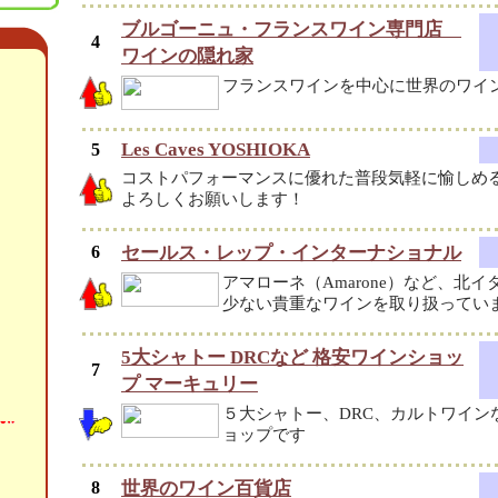
ブルゴーニュ・フランスワイン専門店
4
ワインの隠れ家
フランスワインを中心に世界のワイ
Les Caves YOSHIOKA
5
コストパフォーマンスに優れた普段気軽に愉しめ
よろしくお願いします！
6
セールス・レップ・インターナショナル
アマローネ（Amarone）など、北
少ない貴重なワインを取り扱ってい
5大シャトー DRCなど 格安ワインショッ
7
プ マーキュリー
５大シャトー、DRC、カルトワイン
ョップです
8
世界のワイン百貨店