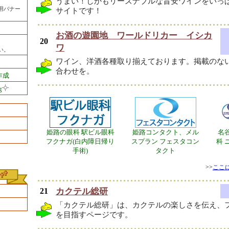
うまい！しかもリーズナブルな旨安ワインをいっ
用バナー
サイトです！
お酒の遊園地 ワールドリカー イシカ
20
ワ
い。
ワイン、洋酒各種取り揃えております。掲載のな
合わせを。
作成
g
姫路の眼科 駅ビル眼科
姫路コンタクト、メル
名
フクナガ(白内障日帰り
スプラン フェスタコン
科 
手術)
タクト
>>
ここ
21
カクテル総研
「カクテル総研」は、カクテルの楽しさを伝え、
を目指すページです。