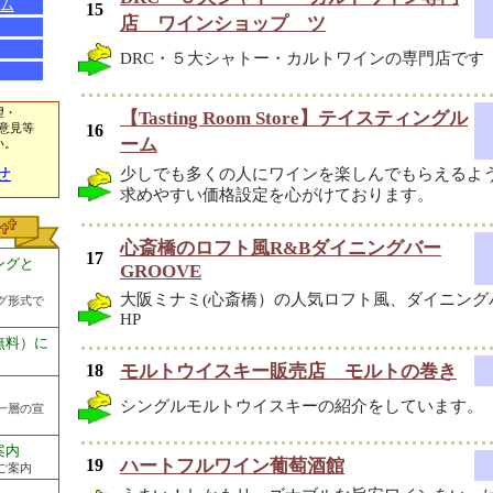
ム
15
店 ワインショップ ツ
DRC・５大シャトー・カルトワインの専門店です
望・
【Tasting Room Store】テイスティングル
16
意見等
ーム
い。
せ
少しでも多くの人にワインを楽しんでもらえるよ
求めやすい価格設定を心がけております。
心斎橋のロフト風R&Bダイニングバー
17
ングと
GROOVE
大阪ミナミ(心斎橋）の人気ロフト風、ダイニングバ
グ形式で
HP
無料）に
18
モルトウイスキー販売店 モルトの巻き
シングルモルトウイスキーの紹介をしています。
一層の宣
案内
19
ハートフルワイン葡萄酒館
ご案内