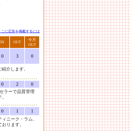
ここに広告を掲載するには
今月
IN
OUT
OUT
0
3
0
ご紹介します。
0
2
0
のセラーで品質管理
す。
0
1
1
ティニーク・ラム、
ております。