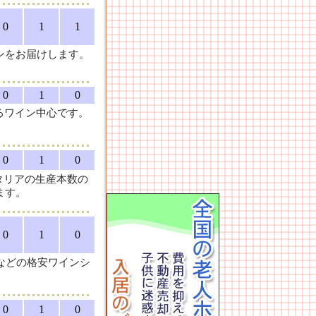
0
1
1
ンをお届けします。
0
1
0
るワイン中心です。
0
1
0
イタリアの生産本数の
ます。
0
1
0
などの格安ワインシ
0
1
0