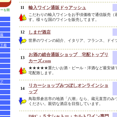
11
輸入ワイン通販ドゥアッシュ
ューを開
こだわりの輸入ワインをお手頃価格で通信販売（
す。様々な国のワインを販売してます。
12
しまだ酒店
服
世界のワインの紹介、イタリア、フランス、ドイ
下着
お酒の総合通販ショップ 宅配トップリ
13
カーズ.com
★★★★★重たいお酒・ビール・洋酒など最安値
宅配致します。
ア
リカーショップみつぼしオンラインショ
14
ップ
鳥取県倉吉市の地酒「八潮」なら、蔵元直営のみ
ください。親切な酒店を目指しています。
DRC・５大シャトー・カルトワイン専門