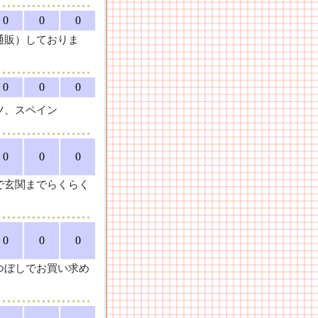
0
0
0
通販）しておりま
0
0
0
ツ、スペイン
0
0
0
で玄関までらくらく
0
0
0
つぼしでお買い求め