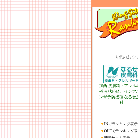
人気のある
加西 皮膚科・アレル
科 帯状疱疹、インフ
ンザ予防接種 なるせ
科
▼
INでランキング表示
▼
OUTでランキング表