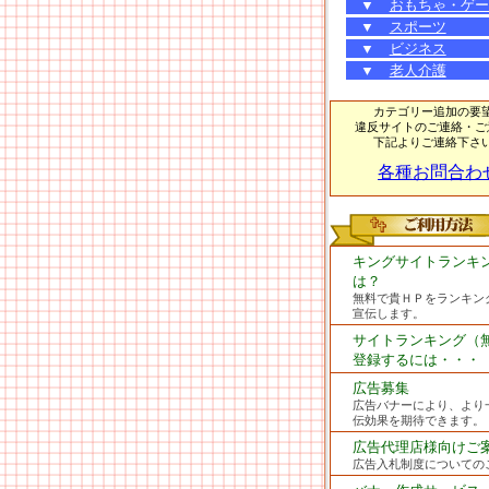
▼
おもちゃ・ゲー
▼
スポーツ
▼
ビジネス
▼
老人介護
カテゴリー追加の要
違反サイトのご連絡・ご
下記よりご連絡下さ
各種お問合わ
キングサイトランキ
は？
無料で貴ＨＰをランキン
宣伝します。
サイトランキング（
登録するには・・・
広告募集
広告バナーにより、より
伝効果を期待できます。
広告代理店様向けご
広告入札制度についての