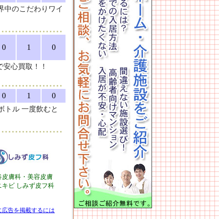
世界中のこだわりワイ
0
1
0
で安心買取！！
0
1
0
ボトル 一度飲むと
谷皮膚科・美容皮膚
ニキビ しみず皮フ科
に広告を掲載するには