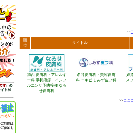
>>
順
タイトル
位
加西 皮膚科・アレルギ
名谷皮膚科・美容皮膚
姫
ー科 帯状疱疹、インフ
科 ニキビ しみず皮フ科
ス
ルエンザ予防接種 なる
せ皮膚科
>>
ここ