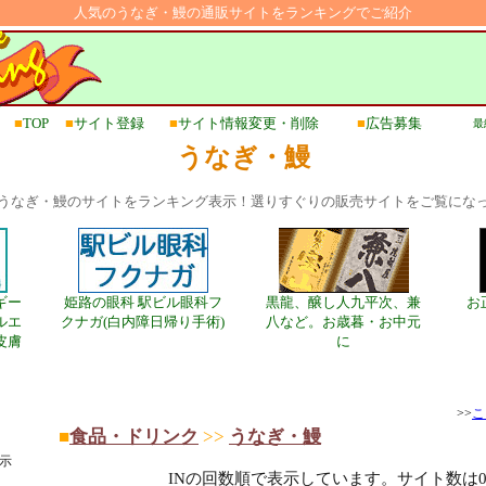
人気のうなぎ・鰻の通販サイトをランキングでご紹介
■
TOP
■
サイト登録
■
サイト情報変更・削除
■
広告募集
最終
うなぎ・鰻
うなぎ・鰻のサイトをランキング表示！選りすぐりの販売サイトをご覧にな
ギー
姫路の眼科 駅ビル眼科フ
黒龍、醸し人九平次、兼
お
ルエ
クナガ(白内障日帰り手術)
八など。お歳暮・お中元
皮膚
に
>>
こ
■
食品・ドリンク
>>
うなぎ・鰻
示
INの回数順で表示しています。サイト数は