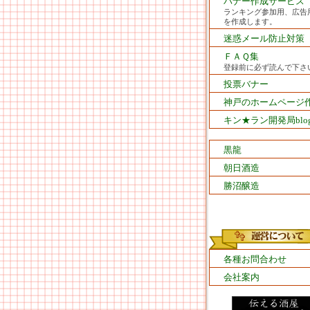
バナー作成サービス
ランキング参加用、広告
を作成します。
迷惑メール防止対策
ＦＡＱ集
登録前に必ず読んで下さ
投票バナー
神戸のホームページ
キン★ラン開発局blo
黒龍
朝日酒造
勝沼醸造
各種お問合わせ
会社案内