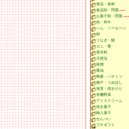
食品・食材
食品卸・問屋
お菓子卸・問屋
肉・和牛
ハム・ソーセージ
卵
うなぎ・鰻
カニ・蟹
香辛料
天然塩
味噌
醤油
蜂蜜・ハチミツ
梅干・うめぼし
海苔・焼きのり
有機野菜
アイスクリーム
焼き菓子
輸入菓子
せんべい
プチギフト