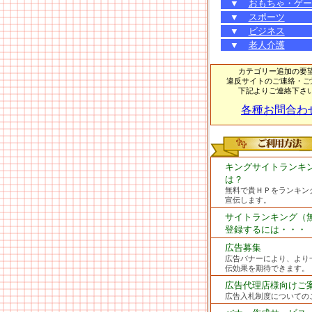
▼
おもちゃ・ゲー
▼
スポーツ
▼
ビジネス
▼
老人介護
カテゴリー追加の要
違反サイトのご連絡・ご
下記よりご連絡下さ
各種お問合わ
キングサイトランキ
は？
無料で貴ＨＰをランキン
宣伝します。
サイトランキング（
登録するには・・・
広告募集
広告バナーにより、より
伝効果を期待できます。
広告代理店様向けご
広告入札制度についての