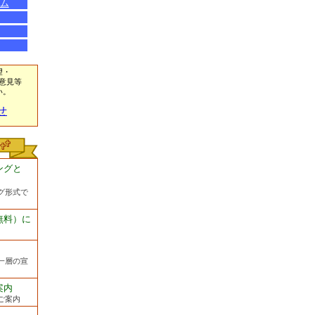
ム
望・
意見等
い。
せ
ングと
グ形式で
無料）に
一層の宣
案内
ご案内