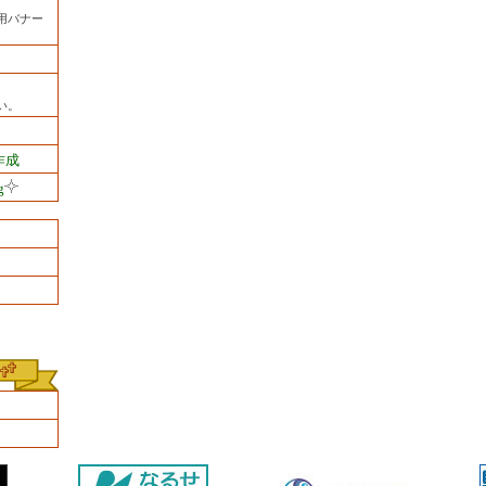
用バナー
い。
作成
g