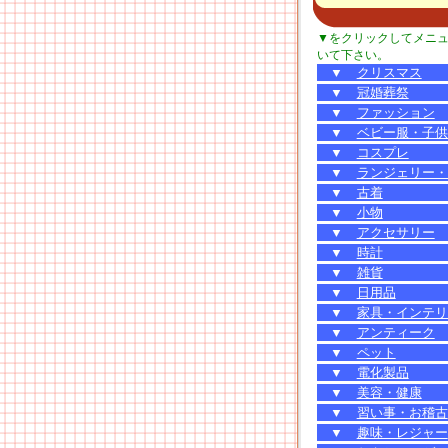
▼をクリックしてメニ
いて下さい。
▼
クリスマス
▼
冠婚葬祭
▼
ファッション
▼
ベビー服・子供
▼
コスプレ
▼
ランジェリー・
▼
古着
▼
小物
▼
アクセサリー
▼
時計
▼
雑貨
▼
日用品
▼
家具・インテリ
▼
アンティーク
▼
ペット
▼
電化製品
▼
美容・健康
▼
習い事・お稽古
▼
趣味・レジャー