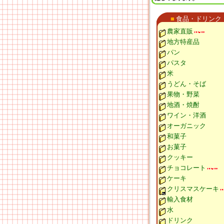
■
食品・ドリンク
農家直販
地方特産品
パン
パスタ
米
うどん・そば
果物・野菜
地酒・焼酎
ワイン・洋酒
オーガニック
和菓子
お菓子
クッキー
チョコレート
ケーキ
クリスマスケーキ
輸入食材
水
ドリンク