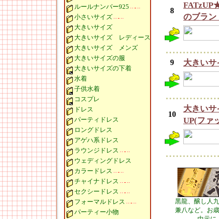
FATz
ルールナンバー925
8
のブラン
小さいサイズ
大きいサイズ
大きいサイズ レディース
大きいサイズ メンズ
大きいサイズの服
9
大きいサ
大きいサイズの下着
水着
子供水着
コスプレ
大きいサ
ドレス
10
パーティドレス
UP(ファ
ロングドレス
アゲハ系ドレス
ラウンジドレス
ウェディングドレス
カラードレス
チャイナドレス
セクシードレス
黒龍、醸し人
フォーマルドレス
兼八など。お
パーティー小物
中元に