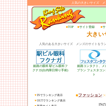
人気の大きいサイズ メ
■
TOP
■
サイト登録
■
サ
大きい
人気のある大きいサイズ メンズのサイトをラ
姫路の眼科 駅ビル眼科フ
姫路コンタクト、メ
クナガ(白内障日帰り手術)
プラン フェスタコン
ト
■
ファッション
>
▼
INでランキング表示
▼
OUTでランキング表示
IN