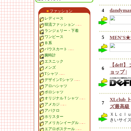
dandyma
4
■
ファッション
レディース
韓流ファッション
ランジェリー・下着
ワンピース
5
MEN’S
Ｂ系
パウスカート
腕時計
エスニック
【deff
メンズ
6
ョップ |
Tシャツ
デザインTシャツ
アロハシャツ
ポロシャツ
オリジナルＴシャツ
XLclu
7
アメカジ
ズ最高級
アバクロ
ＸＬｃｌｕ
ホリスター
きいサイ
アメリカンイーグル
エアロポステール