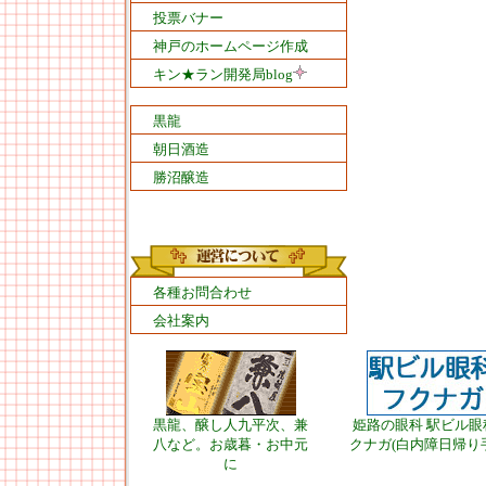
投票バナー
神戸のホームページ作成
キン★ラン開発局blog
黒龍
朝日酒造
勝沼醸造
各種お問合わせ
会社案内
黒龍、醸し人九平次、兼
姫路の眼科 駅ビル眼
八など。お歳暮・お中元
クナガ(白内障日帰り
に