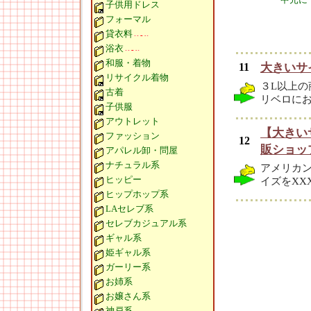
子供用ドレス
フォーマル
貸衣料
浴衣
和服・着物
11
大きいサ
リサイクル着物
３L以上の
古着
リベロに
子供服
アウトレット
【大きい
ファッション
12
販ショップ
アパレル卸・問屋
ナチュラル系
アメリカ
ヒッピー
イズをXX
ヒップホップ系
LAセレブ系
セレブカジュアル系
ギャル系
姫ギャル系
ガーリー系
お姉系
お嬢さん系
神戸系