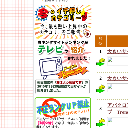
▼
新着サイト表示
順
位
1
大きいサ
2
大きいサイ
アバクロ
3
プ Tren