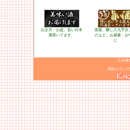
お正月・お盆、旨い日本
黒龍、醸し人九平次
酒置いてます。
八など。お歳暮・お
に
|
広告募
通販だけじゃ