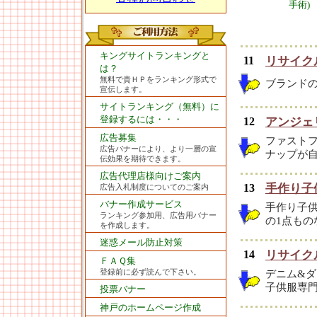
手術)
キングサイトランキングと
11
リサイク
は？
無料で貴ＨＰをランキング形式で
ブランド
宣伝します。
サイトランキング（無料）に
登録するには・・・
12
アンジェ
広告募集
ファストフ
広告バナーにより、より一層の宣
ナップが
伝効果を期待できます。
広告代理店様向けご案内
13
手作り子供
広告入札制度についてのご案内
バナー作成サービス
手作り子
ランキング参加用、広告用バナー
の1点もの
を作成します。
迷惑メール防止対策
14
リサイク
ＦＡＱ集
登録前に必ず読んで下さい。
デニム&
子供服専
投票バナー
神戸のホームページ作成