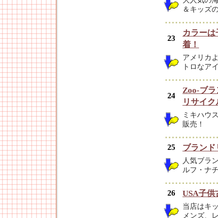
大人気の
＆キッズ
カラーは
23
着！
アメリカ
トロなア
Zoo-
24
リサイク
ミキハウ
販売！
25
ブランド
人気ブラ
ルフ・ナ
26
USA子供
当店はキ
メンズ、