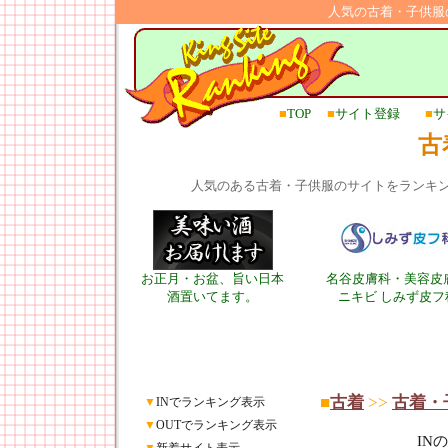
人気の古着・子供服
■
TOP
■
サイト登録
■
サ
古
人気のある古着・子供服のサイトをランキ
お正月・お盆、旨い日本
名谷皮膚科・美容皮
酒置いてます。
ニキビ しみず皮フ
■
古着
>>
古着・
▼
INでランキング表示
▼
OUTでランキング表示
IN