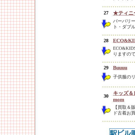
27
★ティニ
バーバリ
ト・ダブル
ECO&KI
28
ECO&K
りますの
Buuuu
29
子供服のリ
キッズ＆レ
30
mom
【買取＆販
ド古着お買