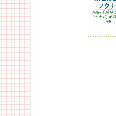
姫路の眼科 駅
フクナガ(白内
手術)