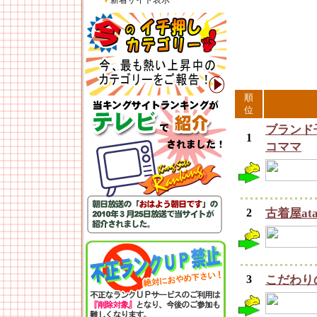
▼
新着サイト表示
順
位
ブランド
1
コママ
2
古着屋atac
3
こだわり