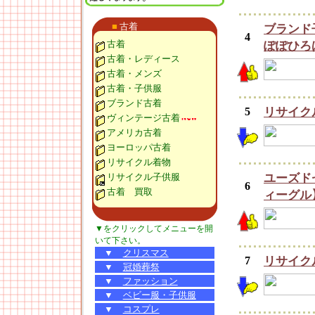
■
古着
ブランド
4
古着
ぽぽひろ
古着・レディース
古着・メンズ
古着・子供服
ブランド古着
5
リサイク
ヴィンテージ古着
アメリカ古着
ヨーロッパ古着
リサイクル着物
リサイクル子供服
ユーズド
6
古着 買取
ィーグル
▼をクリックしてメニューを開
いて下さい。
▼
クリスマス
7
リサイク
▼
冠婚葬祭
▼
ファッション
▼
ベビー服・子供服
▼
コスプレ