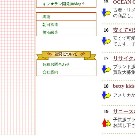
15
OCEAN 
キン★ラン開発局blog
古着・リ
の商品も
黒龍
朝日酒造
16
安くて可愛
勝沼醸造
安くて可
てます。
17
リサイク
各種お問合わせ
ブランド
会社案内
買取大募
betty kid
18
アメリカ
19
サニース
子供服ブ
お試し下