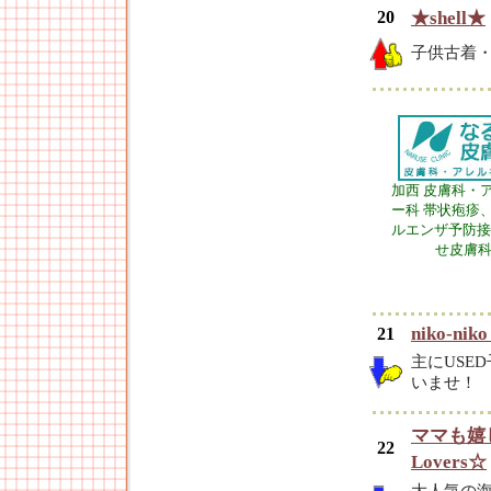
20
★shell★
子供古着・
加西 皮膚科・
ー科 帯状疱疹
ルエンザ予防接
せ皮膚
niko-niko
21
主にUSE
いませ！
ママも嬉
22
Lovers☆