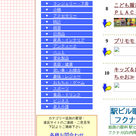
▼
ランジェリー・下着
こども服
8
▼
小物
ＰＬＡＣ
▼
アクセサリー
▼
時計
▼
雑貨
▼
日用品
▼
家具・インテリア
9
プリモモ
▼
アンティーク
▼
ペット
▼
電化製品
▼
美容・健康
キッズ＆
▼
習い事・お稽古
10
▼
趣味・レジャー
ちゃお≫
▼
おもちゃ・ゲーム
▼
スポーツ
▼
食品・ドリンク
▼
ビジネス
▼
老人介護
カテゴリー追加の要望・
違反サイトのご連絡・ご意見等
姫路の眼科 駅
下記よりご連絡下さい。
フクナガ(白内
各種お問合わせ