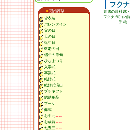
■
冠婚葬祭
姫路の眼科 駅
フクナガ(白内
貸衣装
手術)
バレンタイン
父の日
母の日
誕生日
敬老の日
端午の節句
ひなまつり
入学式
卒業式
結婚式
結婚式演出
プチギフト
結納用品
ブーケ
葬式
お中元
お歳暮
七五三