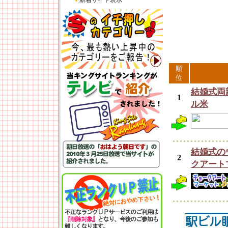
▼
新着サイト表示
順
位
結婚式両
1
ル米
結婚式の
2
クアート