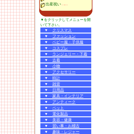
出産祝い
▼をクリックしてメニューを開
いて下さい。
▼
クリスマス
▼
ファッション
▼
ベビー服・子供服
▼
コスプレ
▼
ランジェリー・下着
▼
古着
▼
小物
▼
アクセサリー
▼
時計
▼
雑貨
▼
日用品
▼
家具・インテリア
▼
アンティーク
▼
ペット
▼
電化製品
▼
美容・健康
▼
習い事・お稽古
▼
趣味・レジャー