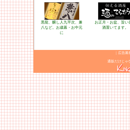
黒龍、醸し人九平次、兼
お正月・お盆、旨い
八など。お歳暮・お中元
酒置いてます。
に
|
広告募
通販だけじゃ