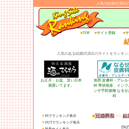
人気の結婚式演出
■
TOP
■
サイト登録
■
サ
人気のある結婚式演出のサイトをランキン
お正月・お盆、旨い日本
加西 皮膚科・アレル
酒置いてます。
科 帯状疱疹、インフ
ンザ予防接種 なるせ
科
■
冠婚葬祭
>>
結
▼
INでランキング表示
▼
OUTでランキング表示
I