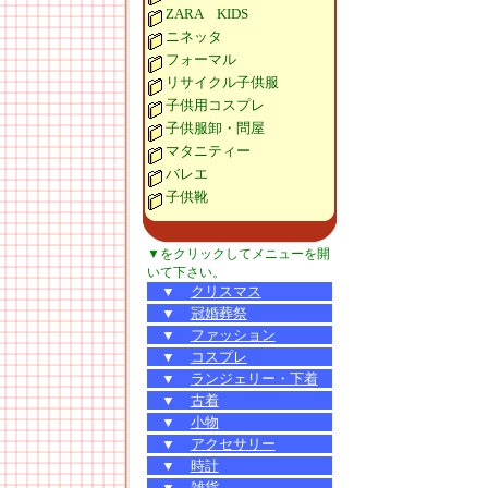
ZARA KIDS
ニネッタ
フォーマル
リサイクル子供服
子供用コスプレ
子供服卸・問屋
マタニティー
バレエ
子供靴
▼をクリックしてメニューを開
いて下さい。
▼
クリスマス
▼
冠婚葬祭
▼
ファッション
▼
コスプレ
▼
ランジェリー・下着
▼
古着
▼
小物
▼
アクセサリー
▼
時計
▼
雑貨