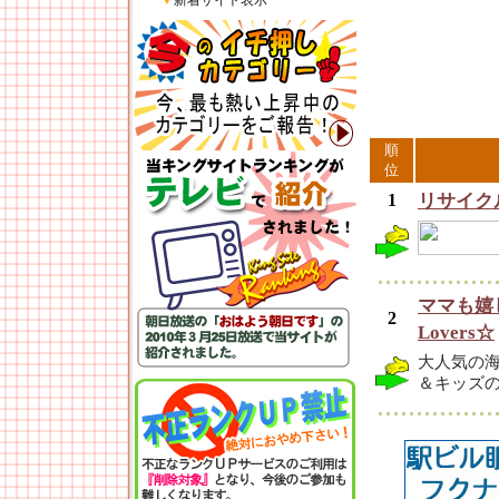
▼
新着サイト表示
順
位
1
リサイク
ママも嬉
2
Lovers☆
大人気の
＆キッズ