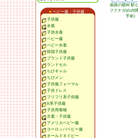
姫路の眼科 駅
フクナガ(白内
■
ベビー服・子供服
手術)
子供服
水着
子供水着
ベビー服
ベビー水着
韓国子供服
ブランド子供服
ランドセル
ちびギャル
ちびメン
子供服フォーマル
子供ドレス
フリフリ系子供服
B系子供服
子供用着物
古着・子供服
アメリカベビー服
ヨーロッパベビー服
オールドネイビー