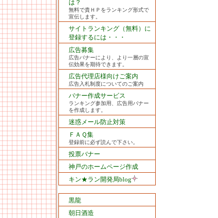
は？
無料で貴ＨＰをランキング形式で
宣伝します。
サイトランキング（無料）に
登録するには・・・
広告募集
広告バナーにより、より一層の宣
伝効果を期待できます。
広告代理店様向けご案内
広告入札制度についてのご案内
バナー作成サービス
ランキング参加用、広告用バナー
を作成します。
迷惑メール防止対策
ＦＡＱ集
登録前に必ず読んで下さい。
投票バナー
神戸のホームページ作成
キン★ラン開発局blog
黒龍
朝日酒造