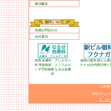
勝沼醸造
各種お問合わせ
会社案内
加西 皮膚科・アレルギー
姫路の眼科 駅ビル眼
科 帯状疱疹、インフルエ
クナガ(白内障日帰り
ンザ予防接種 なるせ皮膚
科
|
広告募
通販だけじゃ