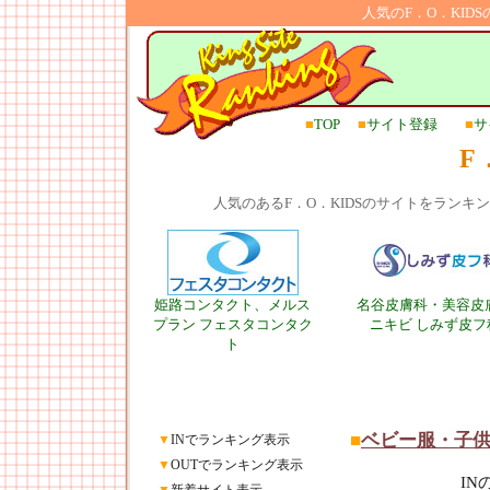
人気のF．O．KI
■
TOP
■
サイト登録
■
サ
F
人気のあるF．O．KIDSのサイトをラン
姫路コンタクト、メルス
名谷皮膚科・美容皮
プラン フェスタコンタク
ニキビ しみず皮フ
ト
■
ベビー服・子
▼
INでランキング表示
▼
OUTでランキング表示
I