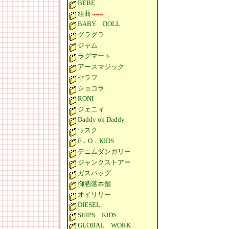
BEBE
組曲
BABY DOLL
グラグラ
ジャム
ラグマート
アースマジック
セラフ
ショコラ
RONI
ジェニィ
Daddy oh Daddy
ワスク
F．O．KIDS
デニムダンガリー
ジャンクストアー
ガスバッグ
御洒落本舗
オイリリー
DIESEL
SHIPS KIDS
GLOBAL WORK