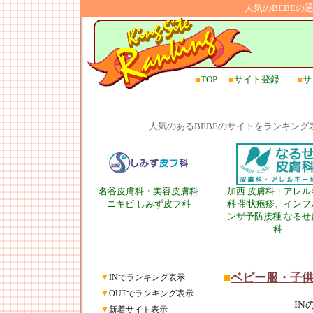
人気のBEBEの
■
TOP
■
サイト登録
■
サ
人気のあるBEBEのサイトをランキン
名谷皮膚科・美容皮膚科
加西 皮膚科・アレル
ニキビ しみず皮フ科
科 帯状疱疹、インフ
ンザ予防接種 なるせ
科
■
ベビー服・子
▼
INでランキング表示
▼
OUTでランキング表示
I
▼
新着サイト表示