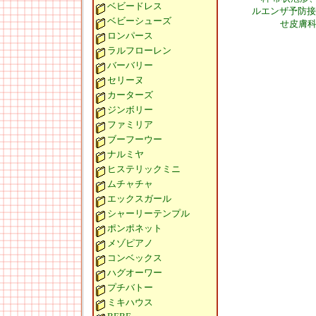
ベビードレス
ルエンザ予防接
ベビーシューズ
せ皮膚
ロンパース
ラルフローレン
バーバリー
セリーヌ
カーターズ
ジンボリー
ファミリア
ブーフーウー
ナルミヤ
ヒステリックミニ
ムチャチャ
エックスガール
シャーリーテンプル
ポンポネット
メゾピアノ
コンベックス
ハグオーワー
プチバトー
ミキハウス