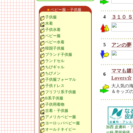
■
ベビー服・子供服
4
３１０ 
子供服
水着
子供水着
ベビー服
ベビー水着
5
アンの夢
韓国子供服
ブランド子供服
ランドセル
ちびギャル
ママも嬉
ちびメン
6
Lovers☆
子供服フォーマル
子供ドレス
大人気の
＆キッズ
フリフリ系子供服
B系子供服
子供用着物
古着・子供服
アメリカベビー服
ヨーロッパベビー服
加西 皮膚科・
オールドネイビー
ー科 帯状疱疹