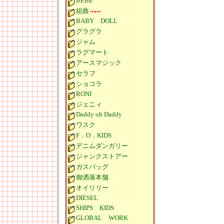
BEBE
組曲
BABY DOLL
グラグラ
ジャム
ラグマート
アースマジック
セラフ
ショコラ
RONI
ジェニィ
Daddy oh Daddy
ワスク
F．O．KIDS
デニムダンガリー
ジャンクストアー
ガスバッグ
御洒落本舗
オイリリー
DIESEL
SHIPS KIDS
GLOBAL WORK