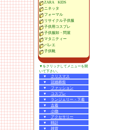
ZARA KIDS
ニネッタ
フォーマル
リサイクル子供服
子供用コスプレ
子供服卸・問屋
マタニティー
バレエ
子供靴
▼をクリックしてメニューを開
いて下さい。
▼
クリスマス
▼
冠婚葬祭
▼
ファッション
▼
コスプレ
▼
ランジェリー・下着
▼
古着
▼
小物
▼
アクセサリー
▼
時計
▼
雑貨