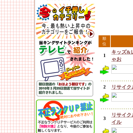
順
位
キッズ&
1
ゃお
2
リサイク
リサイク
3
イル