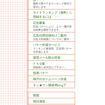
無料で貴ＨＰをランキング形式で
宣伝します。
サイトランキング（無料）に
登録するには・・・
広告募集
広告バナーにより、より一層の宣
伝効果を期待できます。
広告代理店様向けご案内
広告入札制度についてのご案内
バナー作成サービス
ランキング参加用、広告用バナー
を作成します。
迷惑メール防止対策
ＦＡＱ集
登録前に必ず読んで下さい。
投票バナー
神戸のホームページ作成
キン★ラン開発局blog
黒龍
朝日酒造