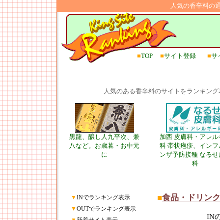
人気の香辛料の
■
TOP
■
サイト登録
■
サ
人気のある香辛料のサイトをランキング
黒龍、醸し人九平次、兼
加西 皮膚科・アレル
八など。お歳暮・お中元
科 帯状疱疹、インフ
に
ンザ予防接種 なるせ
科
■
食品・ドリン
▼
INでランキング表示
▼
OUTでランキング表示
I