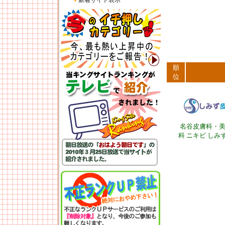
▼
新着サイト表示
順
位
名谷皮膚科・
科 ニキビ しみ