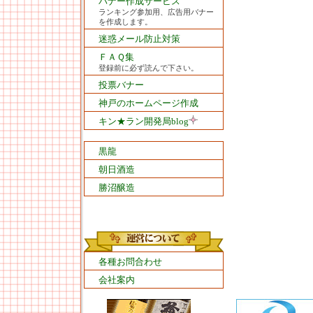
バナー作成サービス
ランキング参加用、広告用バナー
を作成します。
迷惑メール防止対策
ＦＡＱ集
登録前に必ず読んで下さい。
投票バナー
神戸のホームページ作成
キン★ラン開発局blog
黒龍
朝日酒造
勝沼醸造
各種お問合わせ
会社案内