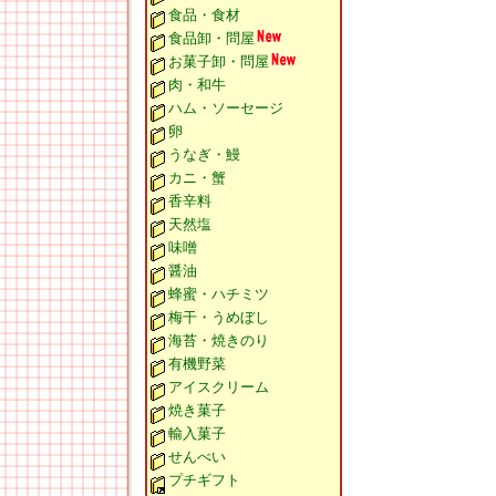
食品・食材
食品卸・問屋
お菓子卸・問屋
肉・和牛
ハム・ソーセージ
卵
うなぎ・鰻
カニ・蟹
香辛料
天然塩
味噌
醤油
蜂蜜・ハチミツ
梅干・うめぼし
海苔・焼きのり
有機野菜
アイスクリーム
焼き菓子
輸入菓子
せんべい
プチギフト