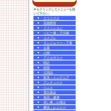
▼をクリックしてメニューを開
いて下さい。
▼
クリスマス
▼
冠婚葬祭
▼
ファッション
▼
ベビー服・子供服
▼
コスプレ
▼
ランジェリー・下着
▼
古着
▼
小物
▼
アクセサリー
▼
時計
▼
雑貨
▼
日用品
▼
家具・インテリア
▼
アンティーク
▼
ペット
▼
電化製品
▼
美容・健康
▼
習い事・お稽古
▼
趣味・レジャー