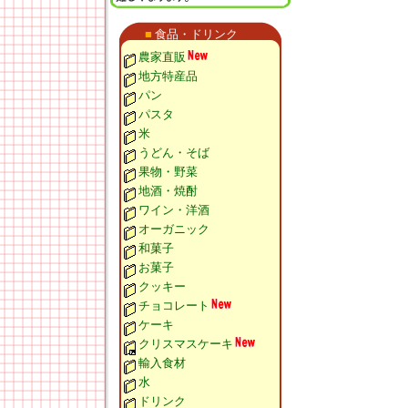
■
食品・ドリンク
農家直販
地方特産品
パン
パスタ
米
うどん・そば
果物・野菜
地酒・焼酎
ワイン・洋酒
オーガニック
和菓子
お菓子
クッキー
チョコレート
ケーキ
クリスマスケーキ
輸入食材
水
ドリンク