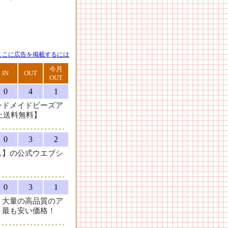
ここに広告を掲載するには
今月
IN
OUT
OUT
0
4
1
ンドメイドビーズア
上送料無料】
0
3
2
ス】の公式ウエブシ
0
3
1
。大量の高品質のア
り最も安い価格！