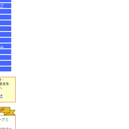
ア
ム
望・
意見等
い。
せ
ングと