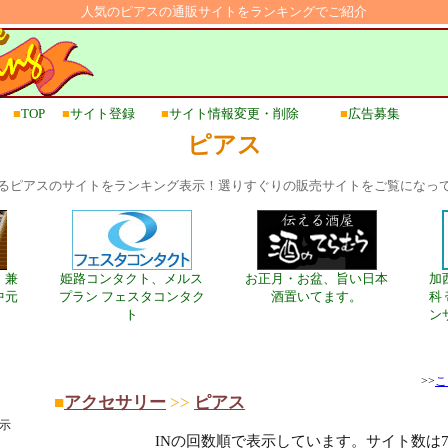
人気のピアスの通販サイトをランキングでご紹介
■
TOP
■
サイト登録
■
サイト情報変更・削除
■
広告募集
ピアス
るピアスのサイトをランキング表示！選りすぐりの販売サイトをご覧になっ
、兼
姫路コンタクト、メルス
お正月・お盆、旨い日本
加
中元
プラン フェスタコンタク
酒置いてます。
科
ト
ン
>>
こ
■
アクセサリー
>>
ピアス
示
INの回数順で表示しています。サイト数は