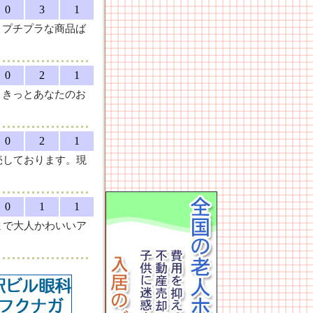
0
3
1
。プチプラな商品ば
0
2
1
。きっとあなたのお
0
2
1
売しております。現
。
0
1
1
まで大人かわいいア