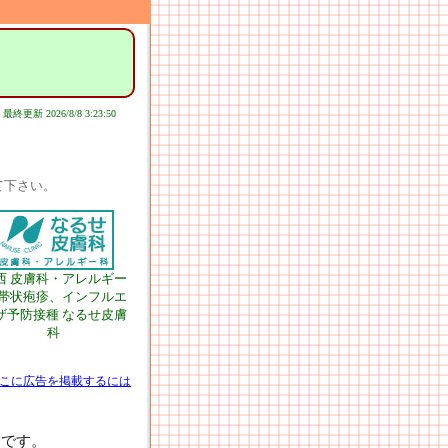
最終更新 2026/8/8 3:23:50
て下さい。
西 皮膚科・アレルギー
 帯状疱疹、インフルエ
ザ予防接種 なるせ皮膚
科
こに広告を掲載するには
7です。