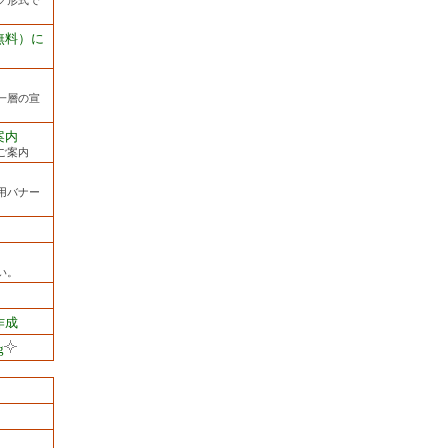
グ形式で
無料）に
一層の宣
案内
ご案内
用バナー
い。
作成
g