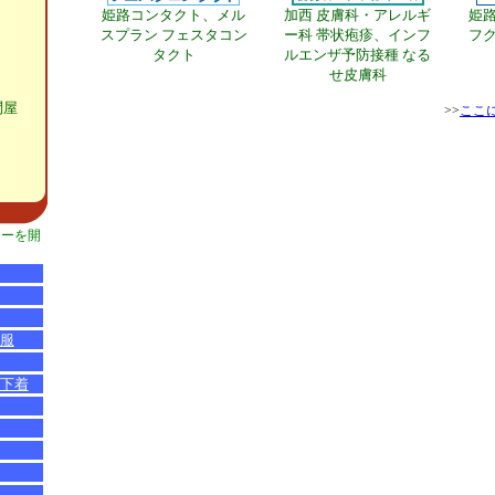
姫路コンタクト、メル
加西 皮膚科・アレルギ
姫
スプラン フェスタコン
ー科 帯状疱疹、インフ
フク
タクト
ルエンザ予防接種 なる
せ皮膚科
問屋
>>
ここ
ューを開
服
下着