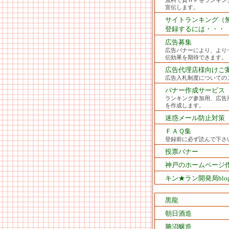
無料で貴ＨＰをランキン
宣伝します。
サイトランキング（
登録するには・・・
広告募集
広告バナーにより、より
伝効果を期待できます。
広告代理店様向けご
広告入札制度についての
バナー作成サービス
ランキング参加用、広告
を作成します。
迷惑メール防止対策
ＦＡＱ集
登録前に必ず読んで下さ
投票バナー
神戸のホームページ
キン★ラン開発局blo
黒龍
朝日酒造
勝沼醸造