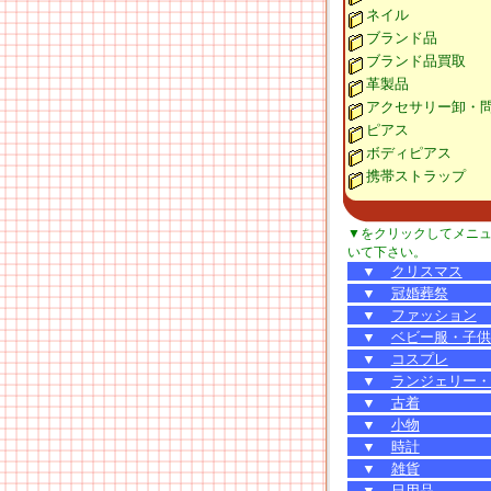
ネイル
ブランド品
ブランド品買取
革製品
アクセサリー卸・
ピアス
ボディピアス
携帯ストラップ
▼をクリックしてメニ
いて下さい。
▼
クリスマス
▼
冠婚葬祭
▼
ファッション
▼
ベビー服・子供
▼
コスプレ
▼
ランジェリー・
▼
古着
▼
小物
▼
時計
▼
雑貨
▼
日用品