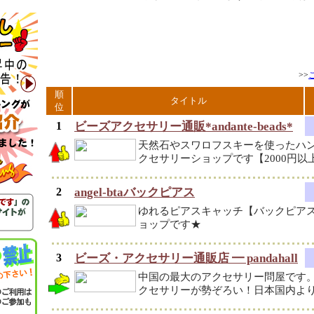
>>
順
タイトル
位
1
ビーズアクセサリー通販*andante-beads*
天然石やスワロフスキーを使ったハ
クセサリーショップです【2000円以
2
angel-btaバックピアス
ゆれるピアスキャッチ【バックピア
ョップです★
3
ビーズ・アクセサリー通販店 ━ pandahall
中国の最大のアクセサリー問屋です
クセサリーが勢ぞろい！日本国内よ