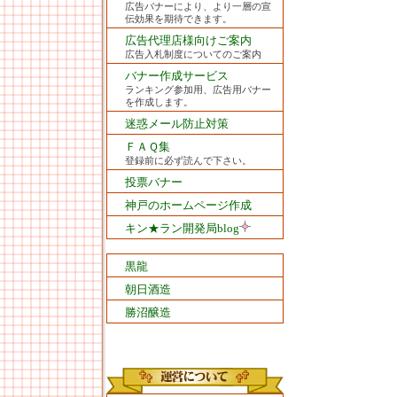
広告バナーにより、より一層の宣
伝効果を期待できます。
広告代理店様向けご案内
広告入札制度についてのご案内
バナー作成サービス
ランキング参加用、広告用バナー
を作成します。
迷惑メール防止対策
ＦＡＱ集
登録前に必ず読んで下さい。
投票バナー
神戸のホームページ作成
キン★ラン開発局blog
黒龍
朝日酒造
勝沼醸造