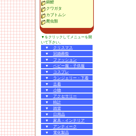
錦鯉
クワガタ
カブトムシ
爬虫類
▼をクリックしてメニューを開
いて下さい。
▼
クリスマス
▼
冠婚葬祭
▼
ファッション
▼
ベビー服・子供服
▼
コスプレ
▼
ランジェリー・下着
▼
古着
▼
小物
▼
アクセサリー
▼
時計
▼
雑貨
▼
日用品
▼
家具・インテリア
▼
アンティーク
▼
電化製品