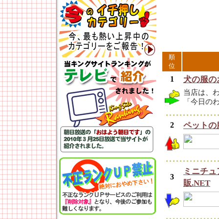
順
位
1
犬の服の
当店は、
「今日の
2
ペットの
ミニチュ
3
販.NET