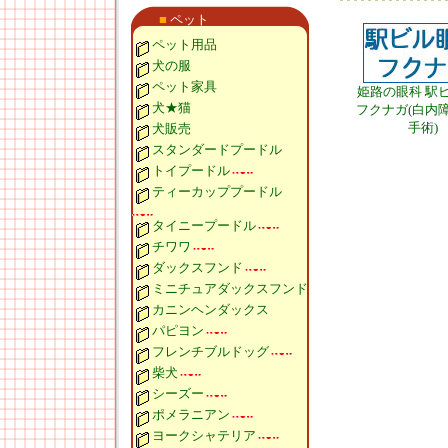
■
ペット
ペット用品
犬の服
ペット家具
姫路の眼科 駅
犬★猫
フクナガ(白内
手術)
犬販売
スタンダードプードル
トイプードル
ティーカッププードル
タイニープードル
チワワ
ダックスフンド
ミニチュアダックスフンド
カニンヘンダックス
パピヨン
フレンチブルドッグ
柴犬
シーズー
ポメラニアン
ヨークシャテリア