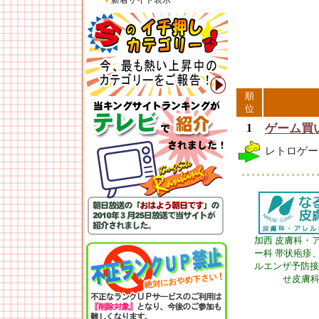
▼
新着サイト表示
順
位
1
ゲーム買
レトロゲー
加西 皮膚科・
ー科 帯状疱疹
ルエンザ予防接
せ皮膚