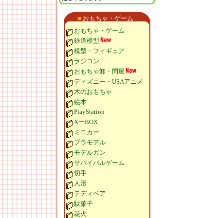
■
おもちゃ・ゲーム
おもちゃ・ゲーム
鉄道模型
模型・フィギュア
ラジコン
おもちゃ卸・問屋
ディズニー・USAアニメ
木のおもちゃ
絵本
PlayStation
XーBOX
ミニカー
プラモデル
モデルガン
サバイバルゲーム
切手
人形
テディベア
駄菓子
花火