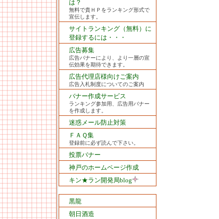
は？
無料で貴ＨＰをランキング形式で
宣伝します。
サイトランキング（無料）に
登録するには・・・
広告募集
広告バナーにより、より一層の宣
伝効果を期待できます。
広告代理店様向けご案内
広告入札制度についてのご案内
バナー作成サービス
ランキング参加用、広告用バナー
を作成します。
迷惑メール防止対策
ＦＡＱ集
登録前に必ず読んで下さい。
投票バナー
神戸のホームページ作成
キン★ラン開発局blog
黒龍
朝日酒造