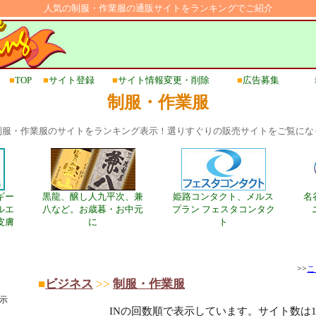
人気の制服・作業服の通販サイトをランキングでご紹介
■
TOP
■
サイト登録
■
サイト情報変更・削除
■
広告募集
制服・作業服
制服・作業服のサイトをランキング表示！選りすぐりの販売サイトをご覧にな
ギー
黒龍、醸し人九平次、兼
姫路コンタクト、メルス
名
ルエ
八など。お歳暮・お中元
プラン フェスタコンタク
皮膚
に
ト
>>
こ
■
ビジネス
>>
制服・作業服
示
INの回数順で表示しています。サイト数は