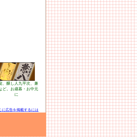
龍、醸し人九平次、兼
など。お歳暮・お中元
に
こに広告を掲載するには