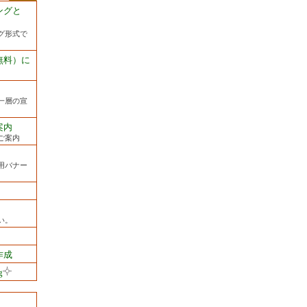
ングと
グ形式で
無料）に
一層の宣
案内
ご案内
用バナー
い。
作成
g