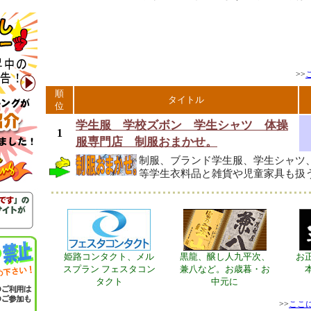
>>
順
タイトル
位
学生服 学校ズボン 学生シャツ 体操
1
服専門店 制服おまかせ。
制服、ブランド学生服、学生シャツ
等学生衣料品と雑貨や児童家具も扱
姫路コンタクト、メル
黒龍、醸し人九平次、
お
スプラン フェスタコン
兼八など。お歳暮・お
タクト
中元に
>>
ここ