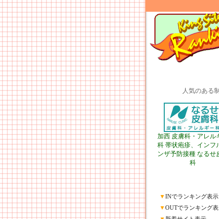
人気のある
加西 皮膚科・アレル
科 帯状疱疹、インフ
ンザ予防接種 なるせ
科
▼
INでランキング表示
▼
OUTでランキング表