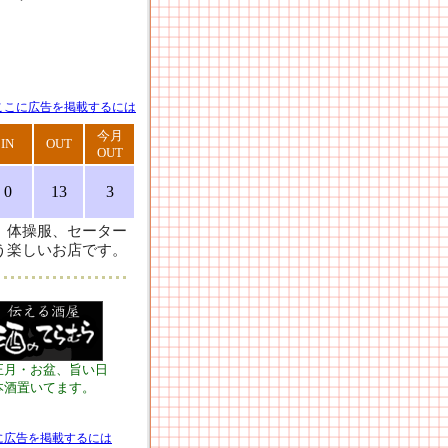
ここに広告を掲載するには
今月
IN
OUT
OUT
0
13
3
、体操服、セーター
う楽しいお店です。
正月・お盆、旨い日
本酒置いてます。
に広告を掲載するには