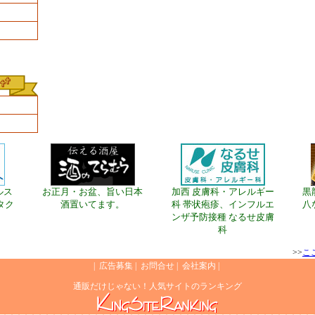
ルス
お正月・お盆、旨い日本
加西 皮膚科・アレルギー
黒
タク
酒置いてます。
科 帯状疱疹、インフルエ
八
ンザ予防接種 なるせ皮膚
科
>>
こ
|
広告募集
|
お問合せ
|
会社案内
|
通販だけじゃない！人気サイトのランキング