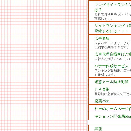
キングサイトランキ
は？
無料で貴ＨＰをランキン
宣伝します。
サイトランキング（
登録するには・・・
広告募集
広告バナーにより、より
伝効果を期待できます。
広告代理店様向けご
広告入札制度についての
バナー作成サービス
ランキング参加用、広告
を作成します。
迷惑メール防止対策
ＦＡＱ集
登録前に必ず読んで下さ
投票バナー
神戸のホームページ
キン★ラン開発局blo
黒龍