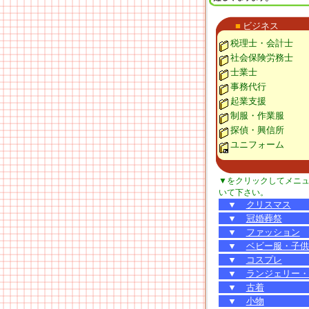
■
ビジネス
税理士・会計士
社会保険労務士
士業士
事務代行
起業支援
制服・作業服
探偵・興信所
ユニフォーム
▼をクリックしてメニ
いて下さい。
▼
クリスマス
▼
冠婚葬祭
▼
ファッション
▼
ベビー服・子供
▼
コスプレ
▼
ランジェリー・
▼
古着
▼
小物