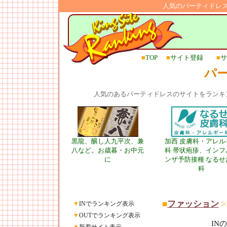
人気のパーティドレ
■
TOP
■
サイト登録
■
サ
パ
人気のあるパーティドレスのサイトをランキ
黒龍、醸し人九平次、兼
加西 皮膚科・アレル
八など。お歳暮・お中元
科 帯状疱疹、インフ
に
ンザ予防接種 なるせ
科
■
ファッション
>
▼
INでランキング表示
▼
OUTでランキング表示
IN