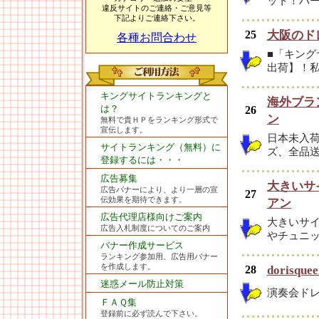
ット！パ
違反サイトのご連絡・ご意見等
下記よりご連絡下さい。
25
大阪のド
各種お問合わせ
■「キング
出荷】！私
キングサイトランキングと
海外ブラ
は？
26
ン
無料で貴ＨＰをランキング形式で
宣伝します。
日本未入荷
サイトランキング（無料）に
ズ、全品
登録するには・・・
広告募集
大きいサ
広告バナーにより、より一層の宣
27
伝効果を期待できます。
アン
広告代理店様向けご案内
大きいサ
広告入札制度についてのご案内
やチュニッ
バナー作成サービス
ランキング参加用、広告用バナー
を作成します。
28
doris
迷惑メール防止対策
演奏会ド
ＦＡＱ集
登録前に必ず読んで下さい。