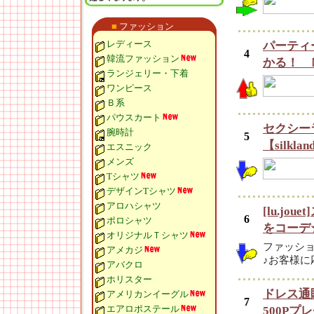
■
ファッション
レディース
パーティ
4
韓流ファッション
かる！ 
ランジェリー・下着
ワンピース
Ｂ系
パウスカート
セクシー
腕時計
5
【silkla
エスニック
メンズ
Tシャツ
デザインTシャツ
アロハシャツ
[lu.j
6
ポロシャツ
をコーデ
オリジナルＴシャツ
ファッシ
アメカジ
♪お客様
アバクロ
ホリスター
ドレス通
アメリカンイーグル
7
エアロポステール
500Pプ