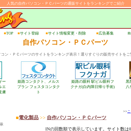
人気の自作パソコン・ＰＣパーツの通販サイトをランキングでご紹介
■
TOP
■
サイト登録
■
サイト情報変更・削除
■
広告募集
最終
自作パソコン・ＰＣパーツ
ソコン・ＰＣパーツのサイトをランキング表示！選りすぐりの販売サイトをご
ギー
姫路コンタクト、メルス
姫路の眼科 駅ビル眼科フ
黒
ルエ
プラン フェスタコンタク
クナガ(白内障日帰り手術)
八
皮膚
ト
>>
こ
■
電化製品
>>
自作パソコン・ＰＣパーツ
示
INの回数順で表示しています。サイト数は