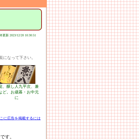
更新 2023/12/20 10:30:51
覧になって下さい。
龍、醸し人九平次、兼
など。お歳暮・お中元
に
こに広告を掲載するには
0です。