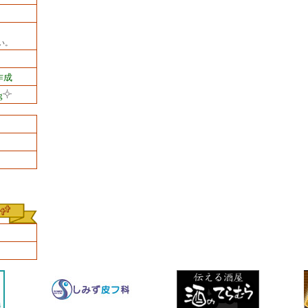
い。
作成
g