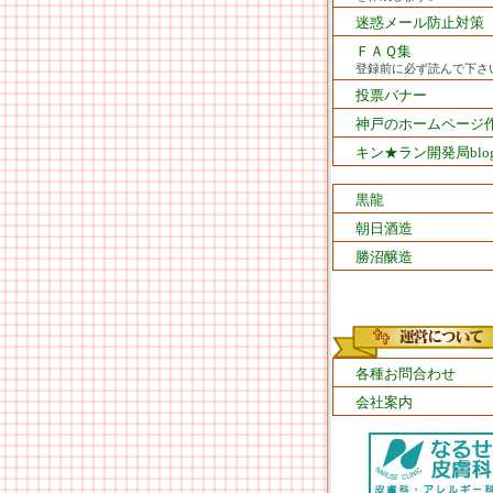
迷惑メール防止対策
ＦＡＱ集
登録前に必ず読んで下さ
投票バナー
神戸のホームページ
キン★ラン開発局blo
黒龍
朝日酒造
勝沼醸造
各種お問合わせ
会社案内