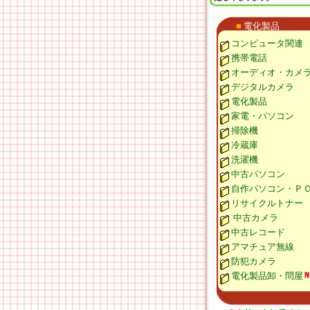
■
電化製品
コンピュータ関連
携帯電話
オーディオ・カメ
デジタルカメラ
電化製品
家電・パソコン
掃除機
冷蔵庫
洗濯機
中古パソコン
自作パソコン・Ｐ
リサイクルトナー
中古カメラ
中古レコード
アマチュア無線
防犯カメラ
電化製品卸・問屋