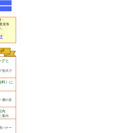
望・
意見等
い。
せ
ングと
グ形式で
無料）に
一層の宣
案内
ご案内
用バナー