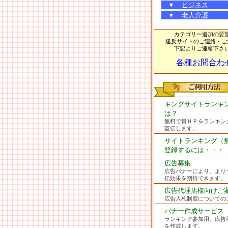
▼
ビジネス
▼
老人介護
カテゴリー追加の要
違反サイトのご連絡・ご
下記よりご連絡下さ
各種お問合わ
キングサイトランキ
は？
無料で貴ＨＰをランキン
宣伝します。
サイトランキング（
登録するには・・・
広告募集
広告バナーにより、より
伝効果を期待できます。
広告代理店様向けご
広告入札制度についての
バナー作成サービス
ランキング参加用、広告
を作成します。