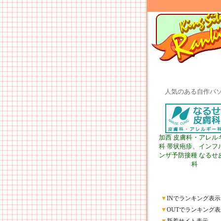
人気のある自作パ
加西 皮膚科・アレル
科 帯状疱疹、インフ
ンザ予防接種 なるせ
科
▼
INでランキング表示
▼
OUTでランキング表