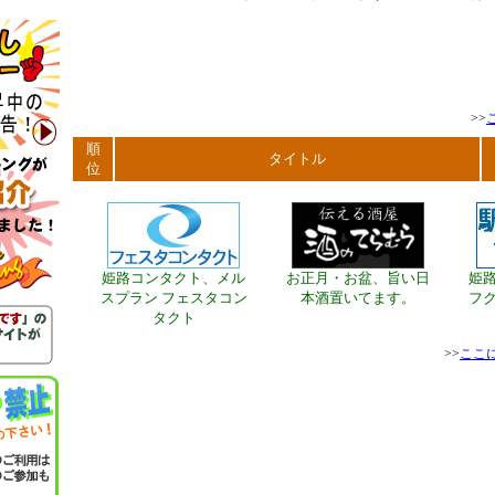
>>
順
タイトル
位
姫路コンタクト、メル
お正月・お盆、旨い日
姫
スプラン フェスタコン
本酒置いてます。
フク
タクト
>>
ここ