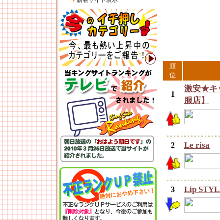
▼
新着サイト表示
順
位
激安★キ
1
服店】
Le risa
2
Lip STY
3