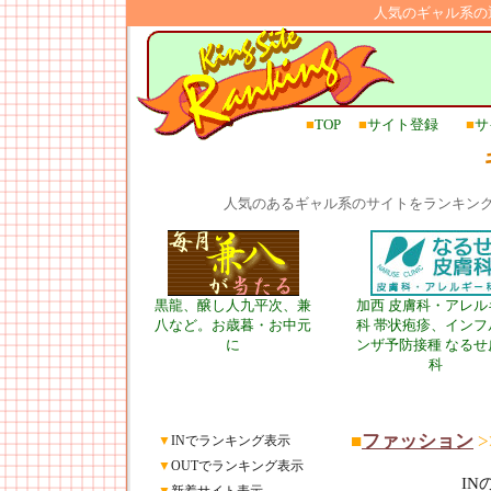
人気のギャル系の
■
TOP
■
サイト登録
■
サ
人気のあるギャル系のサイトをランキン
黒龍、醸し人九平次、兼
加西 皮膚科・アレル
八など。お歳暮・お中元
科 帯状疱疹、インフ
に
ンザ予防接種 なるせ
科
■
ファッション
>
▼
INでランキング表示
▼
OUTでランキング表示
I