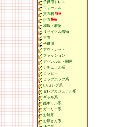
子供用ドレス
フォーマル
貸衣料
浴衣
和服・着物
リサイクル着物
古着
子供服
アウトレット
ファッション
アパレル卸・問屋
ナチュラル系
ヒッピー
ヒップホップ系
LAセレブ系
セレブカジュアル系
ギャル系
姫ギャル系
ガーリー系
お姉系
お嬢さん系
神戸系