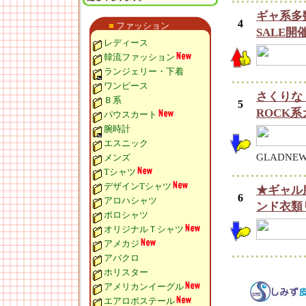
ギャ系多数
4
■
ファッション
SALE開
レディース
韓流ファッション
ランジェリー・下着
ワンピース
さくりな
Ｂ系
5
ROCK系
パウスカート
腕時計
エスニック
GLADNE
メンズ
Tシャツ
デザインTシャツ
★ギャル
6
アロハシャツ
ンド衣類
ポロシャツ
オリジナルＴシャツ
アメカジ
アバクロ
ホリスター
アメリカンイーグル
エアロポステール