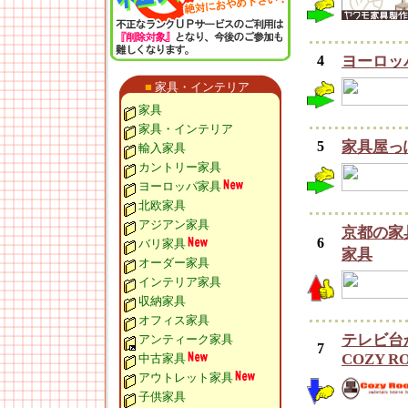
4
ヨーロッ
■
家具・インテリア
家具
家具・インテリア
5
家具屋っ
輸入家具
カントリー家具
ヨーロッパ家具
北欧家具
アジアン家具
京都の家
6
バリ家具
家具
オーダー家具
インテリア家具
収納家具
オフィス家具
テレビ台
アンティーク家具
7
COZY R
中古家具
アウトレット家具
子供家具