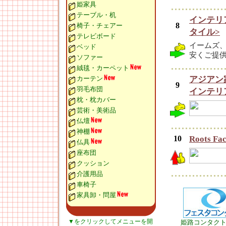
姫家具
テーブル・机
インテリ
8
椅子・チェアー
タイル>
テレビボード
イームズ
ベッド
安くご提
ソファー
絨毯・カーペット
カーテン
アジアン
9
羽毛布団
インテリ
枕・枕カバー
芸術・美術品
仏壇
神棚
10
Roots Fa
仏具
座布団
クッション
介護用品
車椅子
家具卸・問屋
▼をクリックしてメニューを開
姫路コンタク