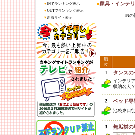
■
家具・インテ
▼
INでランキング表示
▼
OUTでランキング表示
IN
▼
新着サイト表示
順
位
1
タンスの
インテリ
収納名人
2
ベッド専
池袋東口
3
無垢材の