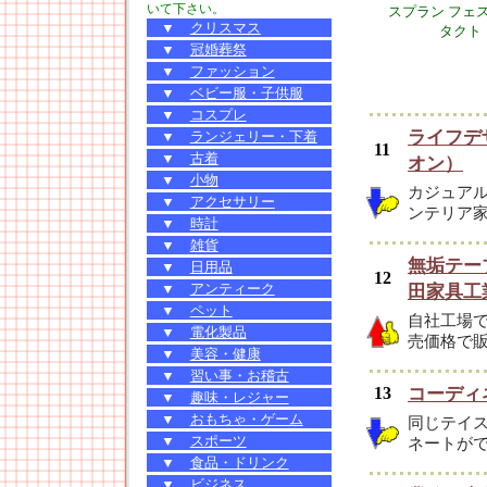
いて下さい。
スプラン フェ
▼
クリスマス
タクト
▼
冠婚葬祭
▼
ファッション
▼
ベビー服・子供服
▼
コスプレ
ライフデ
▼
ランジェリー・下着
11
▼
古着
オン）
▼
小物
カジュア
▼
アクセサリー
ンテリア家
▼
時計
▼
雑貨
無垢テー
▼
日用品
12
▼
アンティーク
田家具工
▼
ペット
自社工場
▼
電化製品
売価格で
▼
美容・健康
▼
習い事・お稽古
13
コーディ
▼
趣味・レジャー
▼
おもちゃ・ゲーム
同じテイ
▼
スポーツ
ネートが
▼
食品・ドリンク
▼
ビジネス