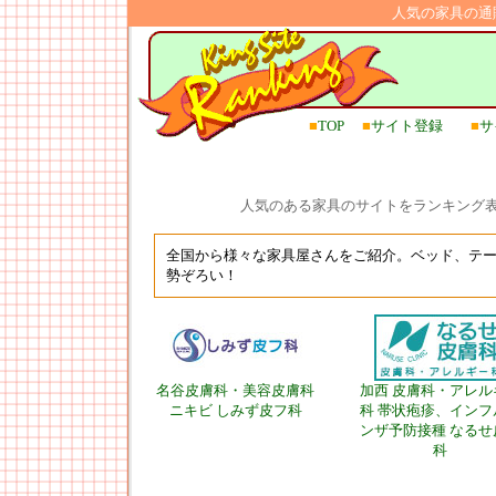
人気の家具の通
■
TOP
■
サイト登録
■
サ
人気のある家具のサイトをランキング
全国から様々な家具屋さんをご紹介。ベッド、テ
勢ぞろい！
名谷皮膚科・美容皮膚科
加西 皮膚科・アレル
ニキビ しみず皮フ科
科 帯状疱疹、インフ
ンザ予防接種 なるせ
科