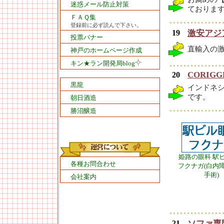
迷惑メール防止対策
ておりま
ＦＡＱ集
登録前に必ず読んで下さい。
19
激安アジア
投票バナー
直輸入の
神戸のホームページ作成
キン★ラン開発局blog
CORIGG
20
黒龍
インドネシア
です。
朝日酒造
勝沼醸造
姫路の眼科 駅
各種お問合わせ
フクナガ(白内
手術)
会社案内
21
ソファ専門工場