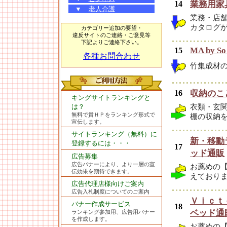
14
業務用家
▼
老人介護
業務・店舗
カタログ
カテゴリー追加の要望・
違反サイトのご連絡・ご意見等
下記よりご連絡下さい。
MA by So 
15
各種お問合わせ
竹集成材
16
収納のこと
キングサイトランキングと
は？
衣類・玄
無料で貴ＨＰをランキング形式で
棚の収納
宣伝します。
サイトランキング（無料）に
新・移動
登録するには・・・
17
ッド通販
広告募集
広告バナーにより、より一層の宣
お薦めの
伝効果を期待できます。
えており
広告代理店様向けご案内
広告入札制度についてのご案内
Ｖｉｃｔ
バナー作成サービス
18
ベッド通
ランキング参加用、広告用バナー
を作成します。
お薦めの