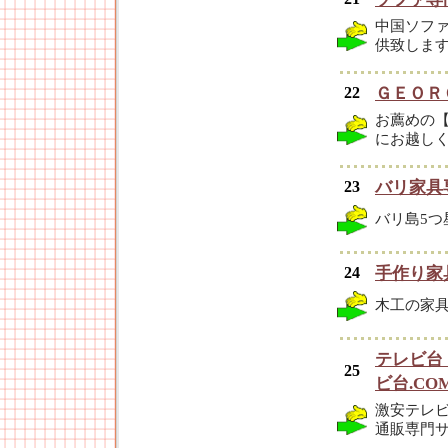
中国ソフ
供致しま
22
ＧＥＯＲ
お薦めの
にお越し
23
バリ家具
バリ島5
24
手作り家具工
木工の家
テレビ台
25
ビ台.CO
激安テレ
通販専門