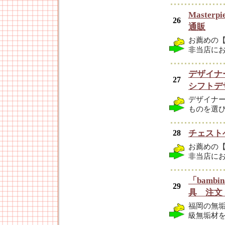
Maste
26
通販
お薦めの
非当店に
デザイナ
27
シフトデ
デザイナ
ものを選
28
チェスト
お薦めの
非当店に
「bamb
29
具 注文
福岡の無
級無垢材