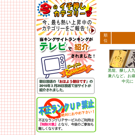
順
位
黒龍、醸し人
兼八など。お
中元に