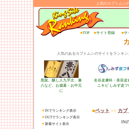
人気のカブトムシ
■
TOP
■
サイト登録
■
サ
人気のあるカブトムシのサイトをランキン
黒龍、醸し人九平次、兼
名谷皮膚科・美容皮
八など。お歳暮・お中元
ニキビ しみず皮フ
に
■
ペット
>>
カブ
▼
INでランキング表示
▼
OUTでランキング表示
I
▼
新着サイト表示