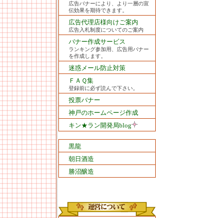
広告バナーにより、より一層の宣
伝効果を期待できます。
広告代理店様向けご案内
広告入札制度についてのご案内
バナー作成サービス
ランキング参加用、広告用バナー
を作成します。
迷惑メール防止対策
ＦＡＱ集
登録前に必ず読んで下さい。
投票バナー
神戸のホームページ作成
キン★ラン開発局blog
黒龍
朝日酒造
勝沼醸造