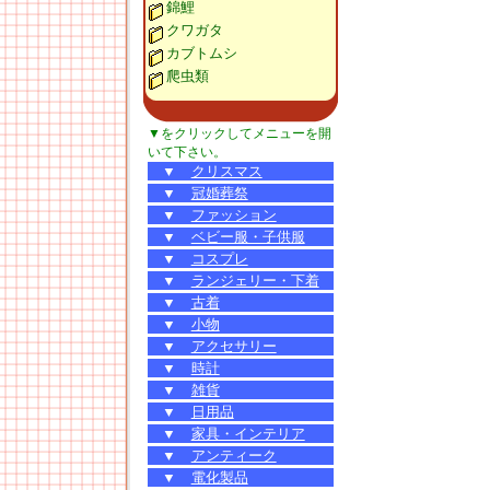
錦鯉
クワガタ
カブトムシ
爬虫類
▼をクリックしてメニューを開
いて下さい。
▼
クリスマス
▼
冠婚葬祭
▼
ファッション
▼
ベビー服・子供服
▼
コスプレ
▼
ランジェリー・下着
▼
古着
▼
小物
▼
アクセサリー
▼
時計
▼
雑貨
▼
日用品
▼
家具・インテリア
▼
アンティーク
▼
電化製品