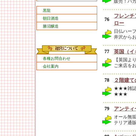
販売！バ
黒龍
フレンチ
朝日酒造
76
ロー
勝沼醸造
日仏ハー
井沢から
77
英国（イ
各種お問合わせ
【英国よ
ご来店を
会社案内
78
２階建て
★★★雑
★★★
79
アンティー
オール無
テリア通販専