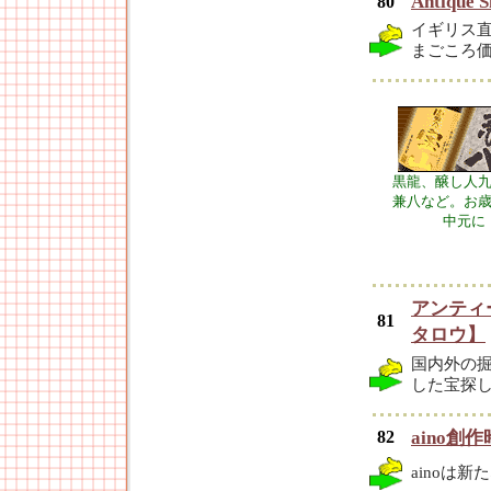
Antique
80
イギリス
まごころ価
黒龍、醸し人
兼八など。お
中元に
アンティー
81
タロウ】
国内外の
した宝探
82
aino創
ainoは