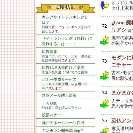
オリジナ
ク仕上家具
キングサイトランキングと
gleam
は？
72
無料で貴ＨＰをランキング形式で
リアショ
宣伝します。
廃材の家
サイトランキング（無料）に
の制作や
登録するには・・・
広告募集
広告バナーにより、より一層の宣
モダンに
73
伝効果を期待できます。
ニチャー
広告代理店様向けご案内
古材×モ
広告入札制度についてのご案内
屋に馴染
バナー作成サービス
ランキング参加用、広告用バナー
を作成します。
74
まかまか
迷惑メール防止対策
ナチュラ
ＦＡＱ集
思わず微
登録前に必ず読んで下さい。
投票バナー
75
英仏アン
神戸のホームページ作成
家具送料
キン★ラン開発局blog