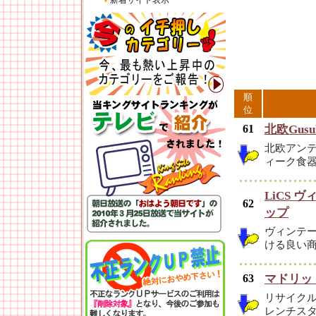
▼
新着サイト表示
順
位
61
北欧Gusu
北欧アン
ィーク食
LiCS
62
ップ
ヴィンテ
ける良い
63
マドリッ
リサイク
レンチス