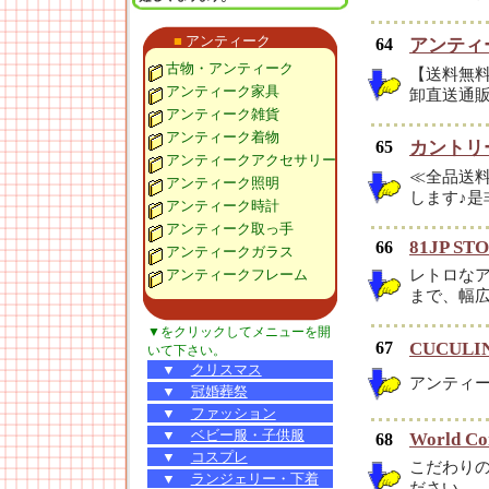
■
アンティーク
64
アンティ
古物・アンティーク
【送料無料
アンティーク家具
卸直送通
アンティーク雑貨
アンティーク着物
65
カントリ
アンティークアクセサリー
≪全品送
アンティーク照明
します♪是
アンティーク時計
アンティーク取っ手
81JP ST
66
アンティークガラス
アンティークフレーム
レトロな
まで、幅
▼をクリックしてメニューを開
67
CUCUL
いて下さい。
▼
クリスマス
アンティ
▼
冠婚葬祭
▼
ファッション
▼
ベビー服・子供服
World Co
68
▼
コスプレ
こだわり
▼
ランジェリー・下着
ださい。