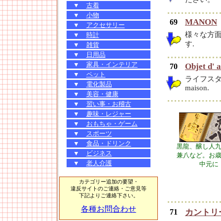
▼
古着
▼
小物
MANON
69
▼
アクセサリー
様々な方
▼
時計
す.
▼
雑貨
▼
日用品
▼
家具・インテリア
Objet d' a
70
▼
ペット
ライフス
▼
電化製品
maison.
▼
美容・健康
▼
習い事・お稽古
▼
趣味・レジャー
▼
おもちゃ・ゲーム
▼
スポーツ
▼
食品・ドリンク
黒龍、醸し人
▼
ビジネス
兼八など。お
▼
老人介護
中元に
カテゴリー追加の要望・
違反サイトのご連絡・ご意見等
下記よりご連絡下さい。
各種お問合わせ
71
カントリ