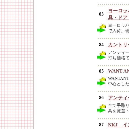
ヨーロッ
83
具・ドア
ヨーロッ
で入荷。
84
カントリ
アンティ
打ち価格
WANT AN
85
WANTAN
中心とし
86
アンティー
全て手彫
具を厳選
87
NKJ 