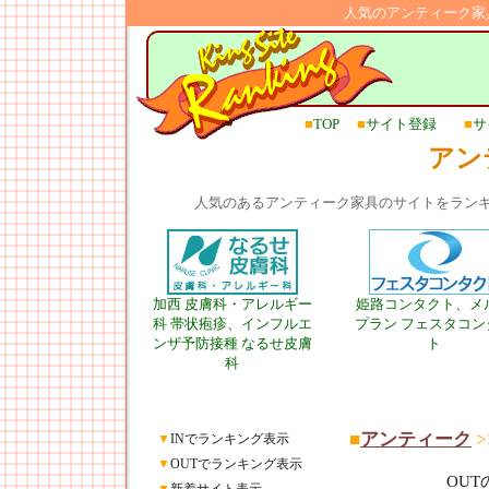
人気のアンティーク家
■
TOP
■
サイト登録
■
サ
アン
人気のあるアンティーク家具のサイトをラン
加西 皮膚科・アレルギー
姫路コンタクト、メ
科 帯状疱疹、インフルエ
プラン フェスタコン
ンザ予防接種 なるせ皮膚
ト
科
■
アンティーク
>
▼
INでランキング表示
▼
OUTでランキング表示
OU