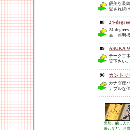
優美な装
愛され続
24-degree
88
24-de
品、照明
ASUKA 
89
チーク古
覧下さい
90
カントリ
カナダ産
ナブルな
黒龍、醸し人
兼八など。お