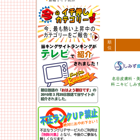
▼
新着サイト表示
順
位
名谷皮膚科・
科 ニキビ しみ