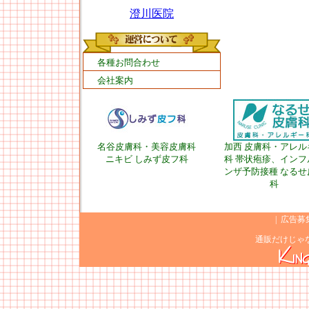
澄川医院
各種お問合わせ
会社案内
名谷皮膚科・美容皮膚科
加西 皮膚科・アレル
ニキビ しみず皮フ科
科 帯状疱疹、インフ
ンザ予防接種 なるせ
科
|
広告募
通販だけじゃ