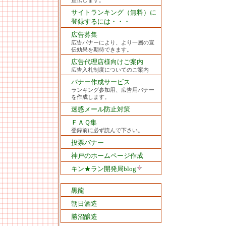
宣伝します。
サイトランキング（無料）に
登録するには・・・
広告募集
広告バナーにより、より一層の宣
伝効果を期待できます。
広告代理店様向けご案内
広告入札制度についてのご案内
バナー作成サービス
ランキング参加用、広告用バナー
を作成します。
迷惑メール防止対策
ＦＡＱ集
登録前に必ず読んで下さい。
投票バナー
神戸のホームページ作成
キン★ラン開発局blog
黒龍
朝日酒造
勝沼醸造