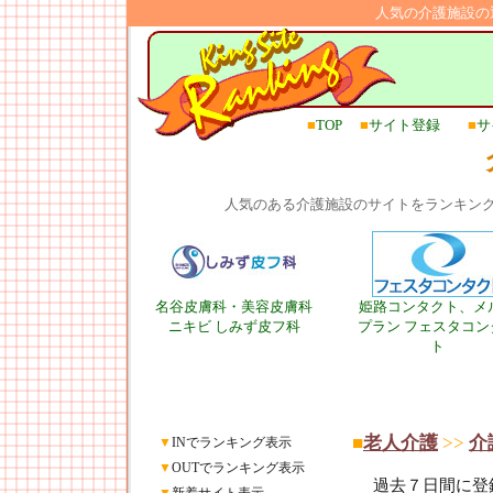
人気の介護施設の
■
TOP
■
サイト登録
■
サ
人気のある介護施設のサイトをランキン
名谷皮膚科・美容皮膚科
姫路コンタクト、メ
ニキビ しみず皮フ科
プラン フェスタコン
ト
■
老人介護
>>
介
▼
INでランキング表示
▼
OUTでランキング表示
過去７日間に登