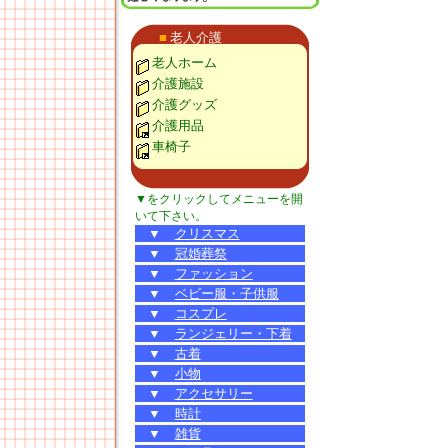
■
老人介護
老人ホーム
介護施設
介護グッズ
介護用品
車椅子
▼をクリックしてメニューを開
いて下さい。
▼
クリスマス
▼
冠婚葬祭
▼
ファッション
▼
ベビー服・子供服
▼
コスプレ
▼
ランジェリー・下着
▼
古着
▼
小物
▼
アクセサリー
▼
時計
▼
雑貨