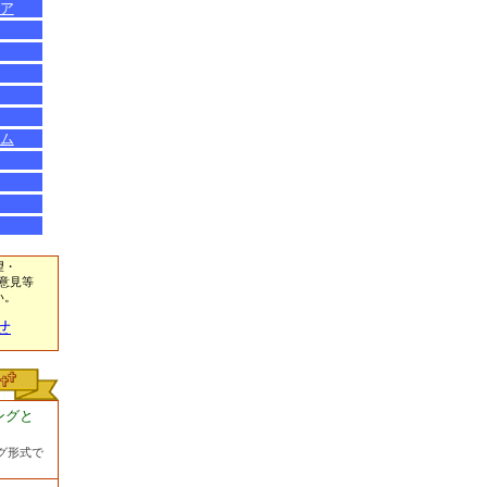
ア
ム
望・
意見等
い。
せ
ングと
グ形式で