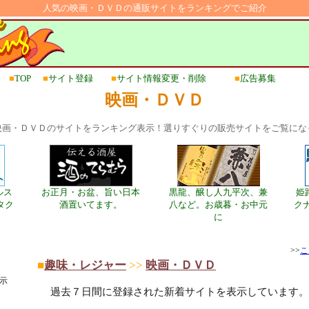
人気の映画・ＤＶＤの通販サイトをランキングでご紹介
■
TOP
■
サイト登録
■
サイト情報変更・削除
■
広告募集
映画・ＤＶＤ
映画・ＤＶＤのサイトをランキング表示！選りすぐりの販売サイトをご覧にな
ルス
お正月・お盆、旨い日本
黒龍、醸し人九平次、兼
姫
タク
酒置いてます。
八など。お歳暮・お中元
ク
に
>>
こ
■
趣味・レジャー
>>
映画・ＤＶＤ
示
過去７日間に登録された新着サイトを表示しています。