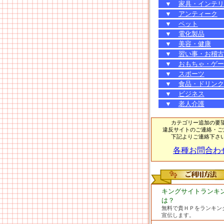
▼
家具・インテリ
▼
アンティーク
▼
ペット
▼
電化製品
▼
美容・健康
▼
習い事・お稽古
▼
おもちゃ・ゲー
▼
スポーツ
▼
食品・ドリンク
▼
ビジネス
▼
老人介護
カテゴリー追加の要
違反サイトのご連絡・ご
下記よりご連絡下さ
各種お問合わ
キングサイトランキ
は？
無料で貴ＨＰをランキン
宣伝します。