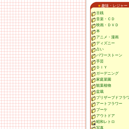
■
趣味・レジャー
古銭
音楽・ＣＤ
映画・ＤＶＤ
本
アニメ・漫画
ディズニー
占い
パワーストーン
手芸
ＤＩＹ
ガーデニング
家庭菜園
観葉植物
盆栽
プリザーブドフラ
アートフラワー
ブーケ
アウトドア
昭和レトロ
写真