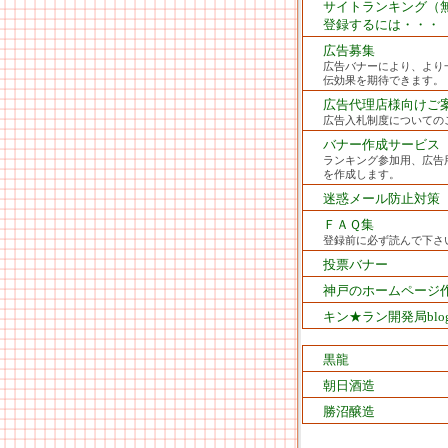
サイトランキング（
登録するには・・・
広告募集
広告バナーにより、より
伝効果を期待できます。
広告代理店様向けご
広告入札制度についての
バナー作成サービス
ランキング参加用、広告
を作成します。
迷惑メール防止対策
ＦＡＱ集
登録前に必ず読んで下さ
投票バナー
神戸のホームページ
キン★ラン開発局blo
黒龍
朝日酒造
勝沼醸造