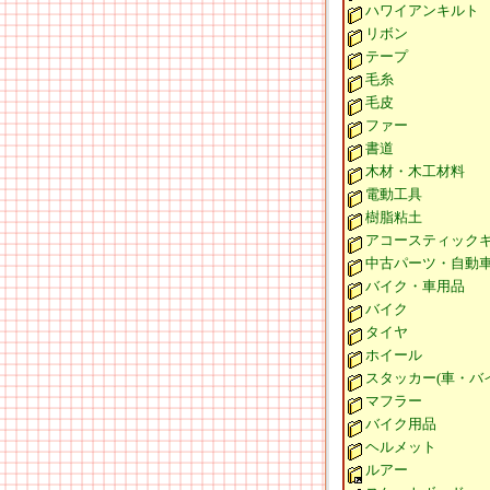
ハワイアンキルト
リボン
テープ
毛糸
毛皮
ファー
書道
木材・木工材料
電動工具
樹脂粘土
アコースティック
中古パーツ・自動
バイク・車用品
バイク
タイヤ
ホイール
スタッカー(車・バ
マフラー
バイク用品
ヘルメット
ルアー