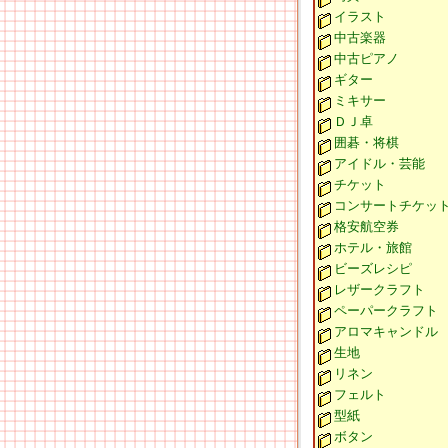
イラスト
中古楽器
中古ピアノ
ギター
ミキサー
ＤＪ卓
囲碁・将棋
アイドル・芸能
チケット
コンサートチケッ
格安航空券
ホテル・旅館
ビーズレシピ
レザークラフト
ペーパークラフト
アロマキャンドル
生地
リネン
フェルト
型紙
ボタン