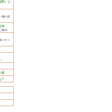
無料）に
一層の宣
案内
ご案内
用バナー
い。
作成
g