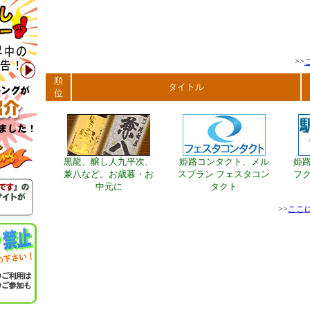
>>
順
タイトル
位
黒龍、醸し人九平次、
姫路コンタクト、メル
姫
兼八など。お歳暮・お
スプラン フェスタコン
フク
中元に
タクト
>>
ここ