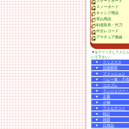
スケートボード
スノーボード
キャンプ用品
登山用品
剣道防具・竹刀
中古レコード
アマチュア無線
▼をクリックしてメニ
いて下さい。
▼
クリスマス
▼
冠婚葬祭
▼
ファッション
▼
ベビー服・子供
▼
コスプレ
▼
ランジェリー・
▼
古着
▼
小物
▼
アクセサリー
▼
時計
▼
雑貨
▼
日用品