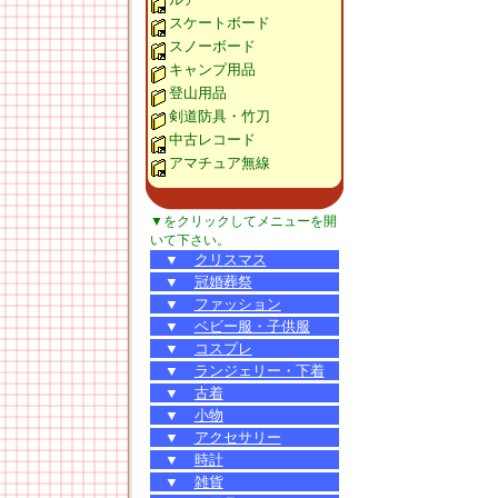
スケートボード
スノーボード
キャンプ用品
登山用品
剣道防具・竹刀
中古レコード
アマチュア無線
▼をクリックしてメニューを開
いて下さい。
▼
クリスマス
▼
冠婚葬祭
▼
ファッション
▼
ベビー服・子供服
▼
コスプレ
▼
ランジェリー・下着
▼
古着
▼
小物
▼
アクセサリー
▼
時計
▼
雑貨