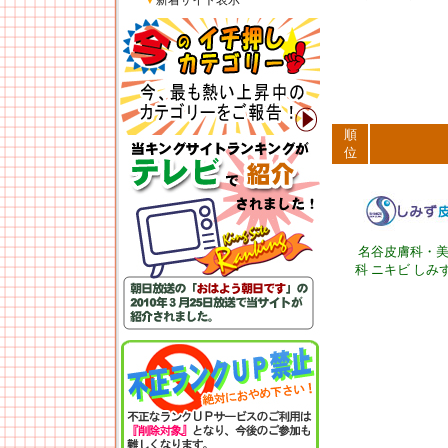
▼
新着サイト表示
順
位
名谷皮膚科・
科 ニキビ しみ