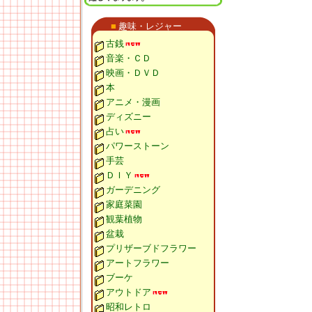
■
趣味・レジャー
古銭
音楽・ＣＤ
映画・ＤＶＤ
本
アニメ・漫画
ディズニー
占い
パワーストーン
手芸
ＤＩＹ
ガーデニング
家庭菜園
観葉植物
盆栽
プリザーブドフラワー
アートフラワー
ブーケ
アウトドア
昭和レトロ