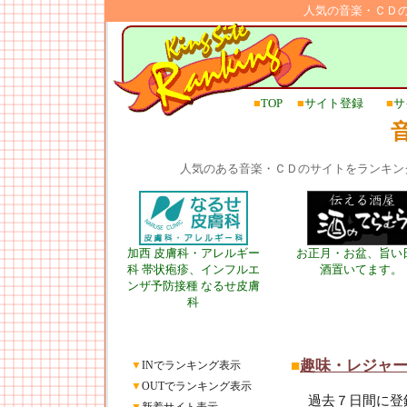
人気の音楽・ＣＤ
■
TOP
■
サイト登録
■
サ
人気のある音楽・ＣＤのサイトをランキン
加西 皮膚科・アレルギー
お正月・お盆、旨い
科 帯状疱疹、インフルエ
酒置いてます。
ンザ予防接種 なるせ皮膚
科
■
趣味・レジャ
▼
INでランキング表示
▼
OUTでランキング表示
過去７日間に登