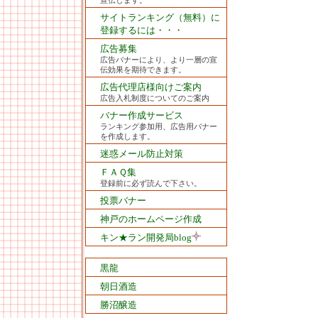
宣伝します。
サイトランキング（無料）に
登録するには・・・
広告募集
広告バナーにより、より一層の宣
伝効果を期待できます。
広告代理店様向けご案内
広告入札制度についてのご案内
バナー作成サービス
ランキング参加用、広告用バナー
を作成します。
迷惑メール防止対策
ＦＡＱ集
登録前に必ず読んで下さい。
投票バナー
神戸のホームページ作成
キン★ラン開発局blog
黒龍
朝日酒造
勝沼醸造