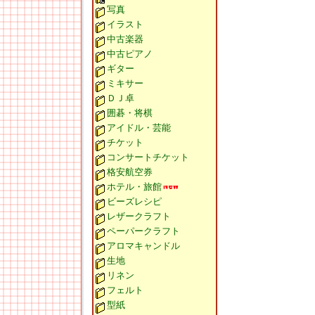
写真
イラスト
中古楽器
中古ピアノ
ギター
ミキサー
ＤＪ卓
囲碁・将棋
アイドル・芸能
チケット
コンサートチケット
格安航空券
ホテル・旅館
ビーズレシピ
レザークラフト
ペーパークラフト
アロマキャンドル
生地
リネン
フェルト
型紙