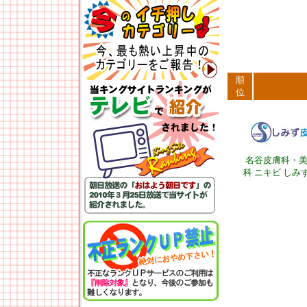
順
位
名谷皮膚科・
科 ニキビ しみ