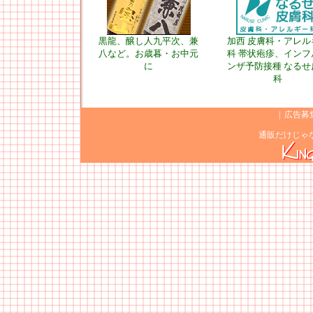
黒龍、醸し人九平次、兼
加西 皮膚科・アレル
八など。お歳暮・お中元
科 帯状疱疹、インフ
に
ンザ予防接種 なるせ
科
|
広告募
通販だけじゃ