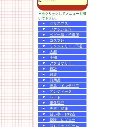
▼をクリックしてメニューを開
いて下さい。
▼
クリスマス
▼
ファッション
▼
ベビー服・子供服
▼
コスプレ
▼
ランジェリー・下着
▼
古着
▼
小物
▼
アクセサリー
▼
時計
▼
雑貨
▼
日用品
▼
家具・インテリア
▼
アンティーク
▼
ペット
▼
電化製品
▼
美容・健康
▼
習い事・お稽古
▼
趣味・レジャー
▼
おもちゃ・ゲーム