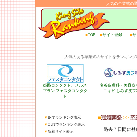
人気の卒業式の
■
TOP
■
サイト登録
■
サ
人気のある卒業式のサイトをランキング
姫路コンタクト、メルス
名谷皮膚科・美容皮
プラン フェスタコンタク
ニキビ しみず皮フ
ト
■
冠婚葬祭
>>
卒
▼
INでランキング表示
▼
OUTでランキング表示
過去７日間に登
▼
新着サイト表示