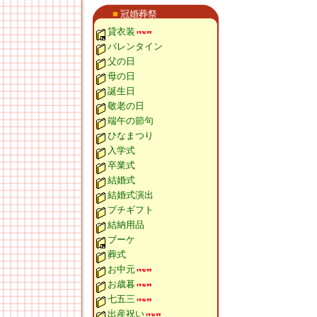
■
冠婚葬祭
貸衣装
バレンタイン
父の日
母の日
誕生日
敬老の日
端午の節句
ひなまつり
入学式
卒業式
結婚式
結婚式演出
プチギフト
結納用品
ブーケ
葬式
お中元
お歳暮
七五三
出産祝い