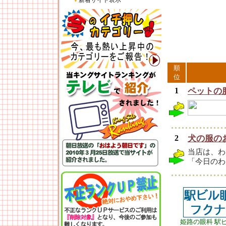
▼
新着サイト表示
順
位
1
ペットの
2
犬の服の
当店は、わ
「今日のわ
姫路の眼科 駅