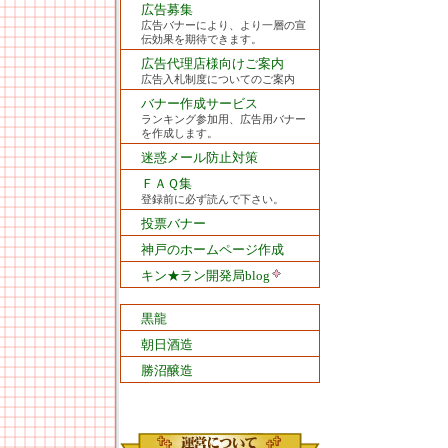
広告募集
広告バナーにより、より一層の宣
伝効果を期待できます。
広告代理店様向けご案内
広告入札制度についてのご案内
バナー作成サービス
ランキング参加用、広告用バナー
を作成します。
迷惑メール防止対策
ＦＡＱ集
登録前に必ず読んで下さい。
投票バナー
神戸のホームページ作成
キン★ラン開発局blog
黒龍
朝日酒造
勝沼醸造