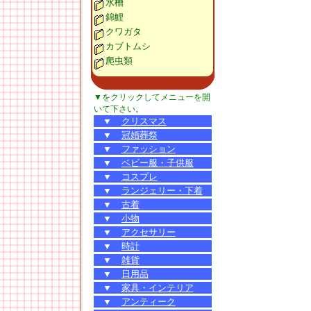
水槽
錦鯉
クワガタ
カブトムシ
爬虫類
▼をクリックしてメニューを開
いて下さい。
▼
クリスマス
▼
冠婚葬祭
▼
ファッション
▼
ベビー服・子供服
▼
コスプレ
▼
ランジェリー・下着
▼
古着
▼
小物
▼
アクセサリー
▼
時計
▼
雑貨
▼
日用品
▼
家具・インテリア
▼
アンティーク