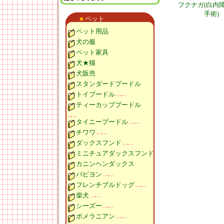
フクナガ(白内
手術)
■
ペット
ペット用品
犬の服
ペット家具
犬★猫
犬販売
スタンダードプードル
トイプードル
ティーカッププードル
タイニープードル
チワワ
ダックスフンド
ミニチュアダックスフンド
カニンヘンダックス
パピヨン
フレンチブルドッグ
柴犬
シーズー
ポメラニアン