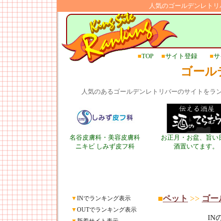
人気のゴールデンレトリ
■
TOP
■
サイト登録
■
サ
ゴール
人気のあるゴールデンレトリバーのサイトをラ
名谷皮膚科・美容皮膚科
お正月・お盆、旨い
ニキビ しみず皮フ科
酒置いてます。
■
ペット
>>
ゴー
▼
INでランキング表示
▼
OUTでランキング表示
I