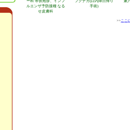
ー科 帯状疱疹、インフ
フクナガ(白内障日帰り
兼
ルエンザ予防接種 なる
手術)
せ皮膚科
>>
ここ