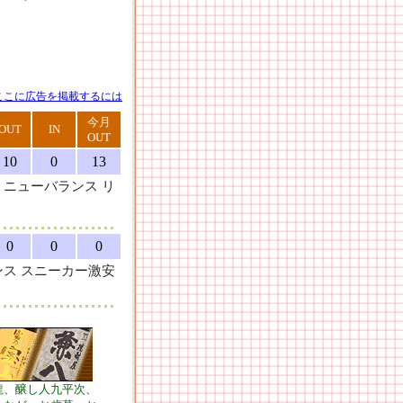
ここに広告を掲載するには
今月
OUT
IN
OUT
10
0
13
ニューバランス リ
0
0
0
ス スニーカー激安
龍、醸し人九平次、