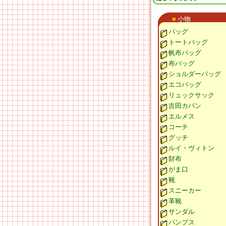
■
小物
バッグ
トートバッグ
帆布バッグ
布バッグ
ショルダーバッグ
エコバッグ
リュックサック
吉田カバン
エルメス
コーチ
グッチ
ルイ・ヴィトン
財布
がま口
靴
スニーカー
革靴
サンダル
パンプス