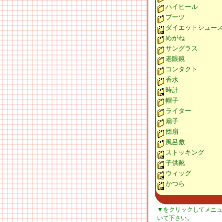
ハイヒール
ブーツ
ダイエットシュー
めがね
サングラス
老眼鏡
コンタクト
香水
時計
帽子
ライター
扇子
団扇
風呂敷
ストッキング
子供靴
ウィッグ
かつら
▼をクリックしてメニ
いて下さい。