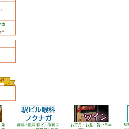
い。
作成
g
、兼
姫路の眼科 駅ビル眼科フ
お正月・お盆、旨い日本
加