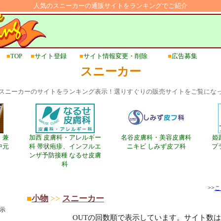
人気のスニーカーの通販サイトをランキングでご紹介
■
TOP
■
サイト登録
■
サイト情報変更・削除
■
広告募集
スニーカー
スニーカーのサイトをランキング表示！選りすぐりの販売サイトをご覧にな
、兼
加西 皮膚科・アレルギー
名谷皮膚科・美容皮膚科
姫
中元
科 帯状疱疹、インフルエ
ニキビ しみず皮フ科
プ
ンザ予防接種 なるせ皮膚
科
>>
こ
■
小物
>>
スニーカー
示
OUTの回数順で表示しています。サイト数は