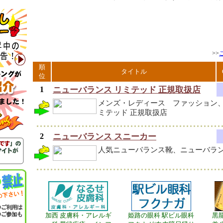
>>
順
タイトル
位
1
ニューバランス リミテッド 正規取扱店
メンズ・レディース ファッション、
ミテッド 正規取扱店
2
ニューバランス スニーカー
人気ニューバランス靴、ニューバラン
加西 皮膚科・アレルギ
姫路の眼科 駅ビル眼科
黒