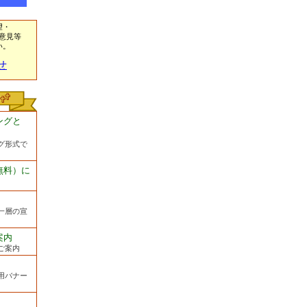
望・
意見等
い。
せ
ングと
グ形式で
無料）に
一層の宣
案内
ご案内
用バナー