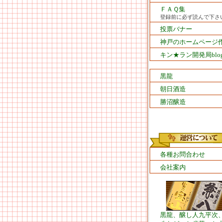
ＦＡＱ集
登録前に必ず読んで下さ
投票バナー
神戸のホームページ
キン★ラン開発局blo
黒龍
朝日酒造
勝沼醸造
各種お問合わせ
会社案内
黒龍、醸し人九平次