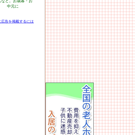
八など。お歳暮・お
中元に
に広告を掲載するには